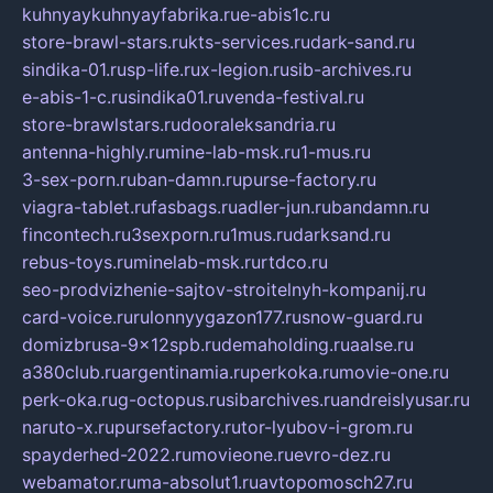
kuhnyaykuhnyayfabrika.ru
e-abis1c.ru
store-brawl-stars.ru
kts-services.ru
dark-sand.ru
sindika-01.ru
sp-life.ru
x-legion.ru
sib-archives.ru
e-abis-1-c.ru
sindika01.ru
venda-festival.ru
store-brawlstars.ru
dooraleksandria.ru
antenna-highly.ru
mine-lab-msk.ru
1-mus.ru
3-sex-porn.ru
ban-damn.ru
purse-factory.ru
viagra-tablet.ru
fasbags.ru
adler-jun.ru
bandamn.ru
fincontech.ru
3sexporn.ru
1mus.ru
darksand.ru
rebus-toys.ru
minelab-msk.ru
rtdco.ru
seo-prodvizhenie-sajtov-stroitelnyh-kompanij.ru
card-voice.ru
rulonnyygazon177.ru
snow-guard.ru
domizbrusa-9x12spb.ru
demaholding.ru
aalse.ru
a380club.ru
argentinamia.ru
perkoka.ru
movie-one.ru
perk-oka.ru
g-octopus.ru
sibarchives.ru
andreislyusar.ru
naruto-x.ru
pursefactory.ru
tor-lyubov-i-grom.ru
spayderhed-2022.ru
movieone.ru
evro-dez.ru
webamator.ru
ma-absolut1.ru
avtopomosch27.ru