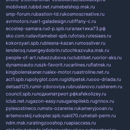
mobilvest.ru
bbd.net.ru
mebelshop.msk.ru
smp-forum.ru
bastion-td.ru
kosmoscreative.ru
avrmotors.ru
art-galadesign.ru
tiffany-c.ru
ecostep-samara.ru
d-p.spb.ru
галактика73.рф
sko.com.ru
davitamebel-spb.ru
fotsis.ru
tesiaes.ru
kokoroyari.spb.ru
blesna-kazan.ru
mossilver.ru
lenderoq.ru
sergeydobrin.ru
tochkazvuka.msk.ru
people-of-art.ru
bezzubova.ru
clubtibet.ru
orior-aks.ru
dynamoauto.ru
szk-favorit.ru
carlines.ru
flatnsk.ru
kingbolenskaner.ru
alex-motor.ru
astroline.net.ru
act1.spb.ru
polyglot.com.ru
gidlipetsk.ru
ooo-driada.ru
detsad125.ru
mir-zdoroviya.ru
bruslanovo.ru
siterem.ru
council.spb.ru
лодкипатриот.рф
kafekolizey.ru
iclub.net.ru
gazon-easy.ru
sugarepilekb.ru
grinox.ru
pylesostineco.ru
msts-ozarenie.ru
kameryjooan.ru
artemovskij.ru
dopler.spb.ru
aid70.ru
metall-perm.ru
ndm.msk.ru
ratingzooshop.ru
apiaccess.ru