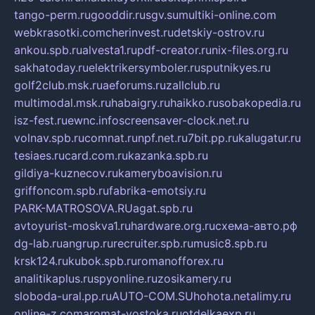
tango-perm.ru
gooddir.ru
sgv.su
multiki-online.com
webkrasotki.com
cherinvest.ru
detskiy-ostrov.ru
ankou.spb.ru
alvesta1.ru
pdf-creator.ru
nix-files.org.ru
sakhatoday.ru
elektrikersymboler.ru
sputnikyes.ru
golf2club.msk.ru
aeforums.ru
zallclub.ru
multimodal.msk.ru
habaigry.ru
haikko.ru
sobakopedia.ru
isz-fest.ru
ewnc.info
screensaver-clock.net.ru
volnav.spb.ru
comnat.ru
npf.net.ru
7bit.pp.ru
kalugatur.ru
tesiaes.ru
card.com.ru
kazanka.spb.ru
gildiya-kuznecov.ru
kameryboavision.ru
griffoncom.spb.ru
fabrika-emotsiy.ru
PARK-MATROSOVA.RU
agat.spb.ru
avtoyurist-moskva1.ru
hardware.org.ru
схема-авто.рф
dg-lab.ru
angrup.ru
recruiter.spb.ru
music8.spb.ru
krsk124.ru
kubok.spb.ru
romanofforex.ru
analitikaplus.ru
spyonline.ru
zosikamery.ru
sloboda-ural.pp.ru
AUTO-COM.SU
hohota.net
alimy.ru
online-z.com
aromat-vostoka.ru
otdelkaexp.ru