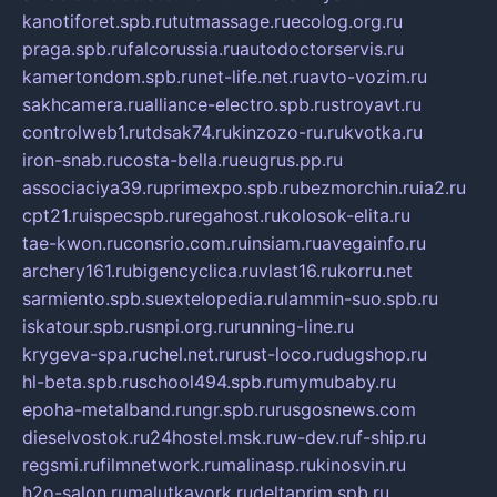
kanotiforet.spb.ru
tutmassage.ru
ecolog.org.ru
praga.spb.ru
falcorussia.ru
autodoctorservis.ru
kamertondom.spb.ru
net-life.net.ru
avto-vozim.ru
sakhcamera.ru
alliance-electro.spb.ru
stroyavt.ru
controlweb1.ru
tdsak74.ru
kinzozo-ru.ru
kvotka.ru
iron-snab.ru
costa-bella.ru
eugrus.pp.ru
associaciya39.ru
primexpo.spb.ru
bezmorchin.ru
ia2.ru
cpt21.ru
ispecspb.ru
regahost.ru
kolosok-elita.ru
tae-kwon.ru
consrio.com.ru
insiam.ru
avegainfo.ru
archery161.ru
bigencyclica.ru
vlast16.ru
korru.net
sarmiento.spb.su
extelopedia.ru
lammin-suo.spb.ru
iskatour.spb.ru
snpi.org.ru
running-line.ru
krygeva-spa.ru
chel.net.ru
rust-loco.ru
dugshop.ru
hl-beta.spb.ru
school494.spb.ru
mymubaby.ru
epoha-metalband.ru
ngr.spb.ru
rusgosnews.com
dieselvostok.ru
24hostel.msk.ru
w-dev.ru
f-ship.ru
regsmi.ru
filmnetwork.ru
malinasp.ru
kinosvin.ru
h2o-salon.ru
malutkayork.ru
deltaprim.spb.ru