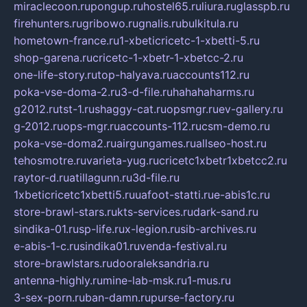
miraclecoon.ru
pongup.ru
hostel65.ru
liura.ru
glasspb.ru
firehunters.ru
gribowo.ru
gnalis.ru
bulkitula.ru
hometown-france.ru
1-xbeticricetc-1-xbetti-5.ru
shop-garena.ru
cricetc-1-xbetr-1-xbetcc-2.ru
one-life-story.ru
top-halyava.ru
accounts112.ru
poka-vse-doma-2.ru
3-d-file.ru
hahahaharms.ru
g2012.ru
tst-1.ru
shaggy-cat.ru
opsmgr.ru
ev-gallery.ru
g-2012.ru
ops-mgr.ru
accounts-112.ru
csm-demo.ru
poka-vse-doma2.ru
airgungames.ru
allseo-host.ru
tehosmotre.ru
varieta-yug.ru
cricetc1xbetr1xbetcc2.ru
raytor-d.ru
atillagunn.ru
3d-file.ru
1xbeticricetc1xbetti5.ru
uafoot-statti.ru
e-abis1c.ru
store-brawl-stars.ru
kts-services.ru
dark-sand.ru
sindika-01.ru
sp-life.ru
x-legion.ru
sib-archives.ru
e-abis-1-c.ru
sindika01.ru
venda-festival.ru
store-brawlstars.ru
dooraleksandria.ru
antenna-highly.ru
mine-lab-msk.ru
1-mus.ru
3-sex-porn.ru
ban-damn.ru
purse-factory.ru