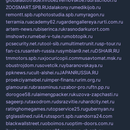
globalautotrade.info
bezverhovskoe.ru
drsschool.ru
ZOOSMART.SPB.RU
dalakony.ru
medikijob.ru
remontt.spb.ru
photostudia.spb.ru
myragon.ru
terramia.ru
academy62.ru
gardengallereya.ru
rti.com.ru
artem-news.ru
biserinca.ru
krasnodarkurort.com
imshowtv.ru
mebel-v-tule.ru
mobtopik.ru
pcsecurity.net.ru
tool-sib.ru
multimetrunit.ru
sp-tour.ru
fan-cs.ru
santeh-russia.ru
symbian9.net.ru
DSHAIR.RU
tmmotors.spb.ru
xjocuricopii.com
musavtomat.msk.ru
obustrojdom.ru
sovetcik.ru
ybaranovskaya.ru
ppknews.ru
cult-alshei.ru
JAPANRUSSIA.RU
proekciyamebel.ru
imper-finans.ru
rim.org.ru
glamourai.ru
brassminus.ru
zabor-pro.ru
ftn.pp.ru
dorogoe58.ru
laimengpacker.ru
kuzova-zapchasti.ru
sageerp.ru
taxodrom.ru
dsrazvitie.ru
hardcity.net.ru
ratinghomegames.ru
topservice25.ru
gubernyan.ru
gtglasslined.ru
ii4.ru
tssport.spb.ru
andorra24.com
blackwallstreet.ru
oboimos.ru
optim-doors.com.ru