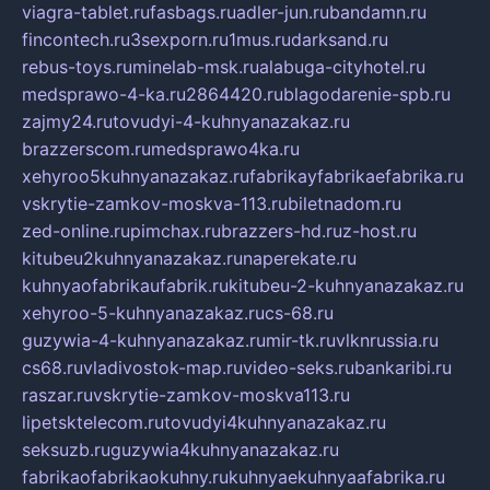
viagra-tablet.ru
fasbags.ru
adler-jun.ru
bandamn.ru
fincontech.ru
3sexporn.ru
1mus.ru
darksand.ru
rebus-toys.ru
minelab-msk.ru
alabuga-cityhotel.ru
medsprawo-4-ka.ru
2864420.ru
blagodarenie-spb.ru
zajmy24.ru
tovudyi-4-kuhnyanazakaz.ru
brazzerscom.ru
medsprawo4ka.ru
xehyroo5kuhnyanazakaz.ru
fabrikayfabrikaefabrika.ru
vskrytie-zamkov-moskva-113.ru
biletnadom.ru
zed-online.ru
pimchax.ru
brazzers-hd.ru
z-host.ru
kitubeu2kuhnyanazakaz.ru
naperekate.ru
kuhnyaofabrikaufabrik.ru
kitubeu-2-kuhnyanazakaz.ru
xehyroo-5-kuhnyanazakaz.ru
cs-68.ru
guzywia-4-kuhnyanazakaz.ru
mir-tk.ru
vlknrussia.ru
cs68.ru
vladivostok-map.ru
video-seks.ru
bankaribi.ru
raszar.ru
vskrytie-zamkov-moskva113.ru
lipetsktelecom.ru
tovudyi4kuhnyanazakaz.ru
seksuzb.ru
guzywia4kuhnyanazakaz.ru
fabrikaofabrikaokuhny.ru
kuhnyaekuhnyaafabrika.ru