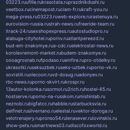
03223.ru
ufille.ru
krasotata.ru
prazdnikdushi.ru
veetbox.ru
cinemapost.ru
ciam-fr.ru
kraft-you.ru
mega-press.ru
03223.ru
web-explore.ru
rastenuya.ru
eurovision-russia.ru
strah-news.ru
freeride-team.ru
itrack-24.ru
sexshopexpress.ru
autostudiopro.ru
alabuga-cityhotel.ru
pornv.ru
atlantpereezd.ru
bud-em-znakomye.ru
a-cdc.ru
elektrostal-news.ru
korolevremont-market.ru
budem-znakomye.ru
oooagrosnab.ru
fpodaso.ru
emfire.ru
pro-otdelky.ru
ukrasotki.ru
seksuzbek.ru
seks-uzbek.ru
porno-vk.ru
sovratili.ru
olecoon.ru
vd-dosug.ru
adonyev.ru
rbc-news.ru
porno-skvirt.ru
krospr.ru
13autor-kolonka.ru
sormol.ru
2rich.ru
hostel-65.ru
hostserve.ru
porno-na-russkom.ru
mishinlab.ru
neznobi.ru
bigfatcc.ru
habble.ru
starbucksvia.ru
delfinet.ru
silvernano.ru
elestal.ru
vektor-doroga.ru
velotrenajery.ru
pronso54.ru
lenasever.ru
lovinskix.ru
show-pets.ru
smartnews03.ru
discofoxworld.ru