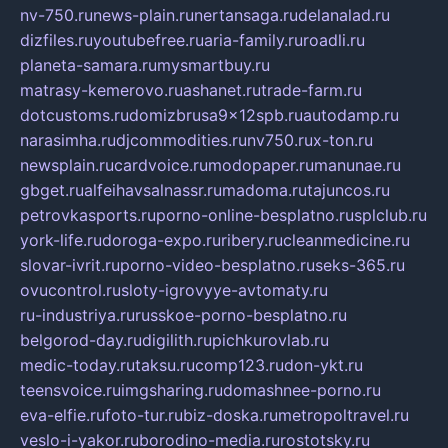
nv-750.ru
news-plain.ru
nertansaga.ru
delanalad.ru
dizfiles.ru
youtubefree.ru
aria-family.ru
roadli.ru
planeta-samara.ru
mysmartbuy.ru
matrasy-kemerovo.ru
ashanet.ru
trade-farm.ru
dotcustoms.ru
domizbrusa9x12spb.ru
autodamp.ru
narasimha.ru
djcommodities.ru
nv750.ru
x-ton.ru
newsplain.ru
cardvoice.ru
modopaper.ru
manunae.ru
gbget.ru
alfeihavsalnassr.ru
madoma.ru
tajuncos.ru
petrovkasports.ru
porno-online-besplatno.ru
splclub.ru
york-life.ru
doroga-expo.ru
ribery.ru
cleanmedicine.ru
slovar-ivrit.ru
porno-video-besplatno.ru
seks-365.ru
ovucontrol.ru
sloty-igrovyye-avtomaty.ru
ru-industriya.ru
russkoe-porno-besplatno.ru
belgorod-day.ru
digilith.ru
pichkurovlab.ru
medic-today.ru
taksu.ru
comp123.ru
don-ykt.ru
teensvoice.ru
imgsharing.ru
domashnee-porno.ru
eva-elfie.ru
foto-tur.ru
biz-doska.ru
metropoltravel.ru
veslo-i-yakor.ru
borodino-media.ru
rostotsky.ru