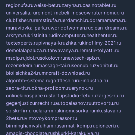
regionufa.ru
weiss-bet.ru
zaryna.ru
casinotablet.ru
universalia.ru
remont-mebeli-moscow.ru
termomur.ru
clubfisher.ru
remstirufa.ru
erdamchi.ru
doramamama.ru
muraviovka-park.ru
worldofwoman.ru
clean-dreams.ru
arkrym.ru
kristinita.ru
dircomputer.ru
healthenter.ru
textexperts.ru
pivnaya-kruzhka.ru
kinofilmy-2021.ru
demolalapaluza.ru
tanyavanya.ru
remstir-tolyatti.ru
msdip.ru
jdol.ru
sokolovr.ru
newtech-spb.ru
rezemkleim.ru
massage-tai.ru
seonub.ru
zvonitut.ru
biolisichka24.ru
mncraft-download.ru
algoritm-sistema.ru
godflesh.ru
ru-industria.ru
zebra-tlt.ru
okna-proficom.ru
erynok.ru
onlinekinospace.ru
startupstudio-fefu.ru
zarges-ru.ru
gegenjustizunrecht.ru
autobalashov.ru
utrovortu.ru
spiski-firm.ru
elara-m.ru
kinomusorka.ru
mkcslava.ru
2bets.ru
vintovoykompressor.ru
birminghamvsfulham.ru
sarmat-komp.ru
pioneeri.ru
amadis-chocolate.ru
shkurki-karakulya.ru