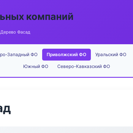
льных компаний
 Дерево Фасад
ро-Западный ФО
Приволжский ФО
Уральский ФО
Южный ФО
Северо-Кавказский ФО
ад