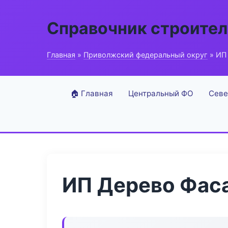
Справочник строите
Главная
»
Приволжский федеральный округ
» ИП
🏠 Главная
Центральный ФО
Севе
ИП Дерево Фас