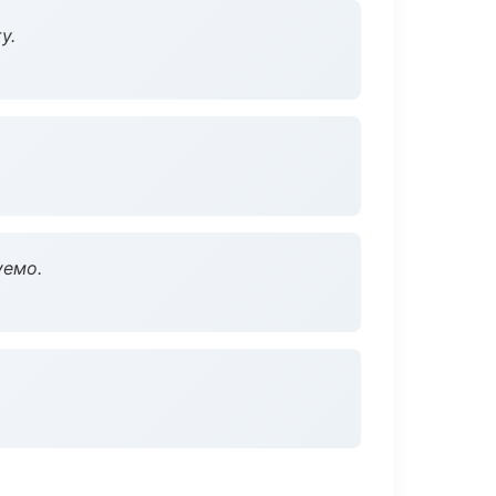
у.
уемо.