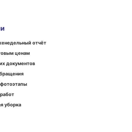
ми
женедельный отчёт
птовым ценам
их документов
обращения
 фотоэтапы
 работ
ая уборка