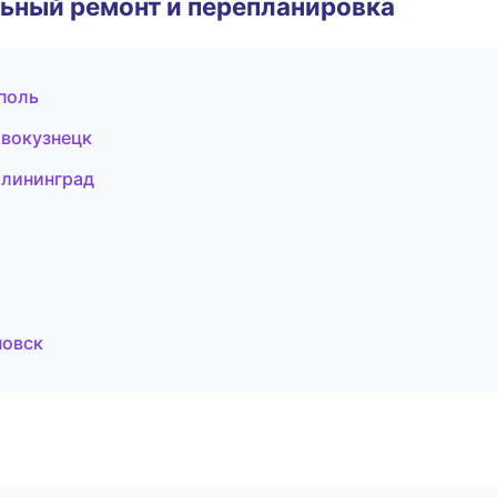
ьный ремонт и перепланировка
поль
вокузнецк
алининград
новск