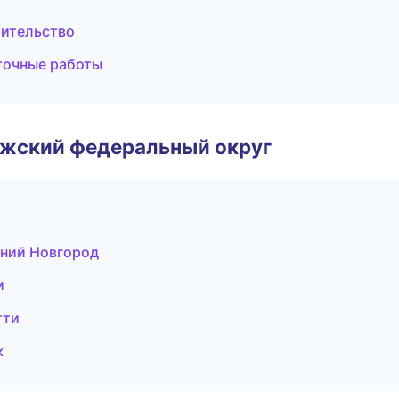
оительство
точные работы
лжский федеральный округ
ний Новгород
и
тти
к