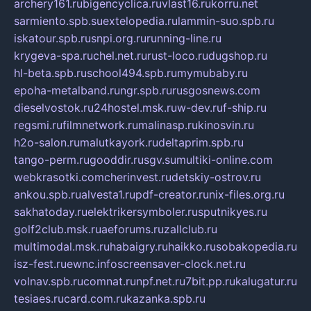
archery161.ru
bigencyclica.ru
vlast16.ru
korru.net
sarmiento.spb.su
extelopedia.ru
lammin-suo.spb.ru
iskatour.spb.ru
snpi.org.ru
running-line.ru
krygeva-spa.ru
chel.net.ru
rust-loco.ru
dugshop.ru
hl-beta.spb.ru
school494.spb.ru
mymubaby.ru
epoha-metalband.ru
ngr.spb.ru
rusgosnews.com
dieselvostok.ru
24hostel.msk.ru
w-dev.ru
f-ship.ru
regsmi.ru
filmnetwork.ru
malinasp.ru
kinosvin.ru
h2o-salon.ru
malutkayork.ru
deltaprim.spb.ru
tango-perm.ru
gooddir.ru
sgv.su
multiki-online.com
webkrasotki.com
cherinvest.ru
detskiy-ostrov.ru
ankou.spb.ru
alvesta1.ru
pdf-creator.ru
nix-files.org.ru
sakhatoday.ru
elektrikersymboler.ru
sputnikyes.ru
golf2club.msk.ru
aeforums.ru
zallclub.ru
multimodal.msk.ru
habaigry.ru
haikko.ru
sobakopedia.ru
isz-fest.ru
ewnc.info
screensaver-clock.net.ru
volnav.spb.ru
comnat.ru
npf.net.ru
7bit.pp.ru
kalugatur.ru
tesiaes.ru
card.com.ru
kazanka.spb.ru