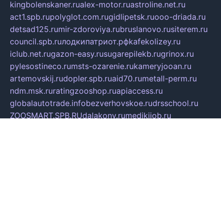
kingbolenskaner.ru
alex-motor.ru
astroline.net.ru
act1.spb.ru
polyglot.com.ru
gidlipetsk.ru
ooo-driada.ru
detsad125.ru
mir-zdoroviya.ru
bruslanovo.ru
siterem.ru
council.spb.ru
лодкипатриот.рф
kafekolizey.ru
iclub.net.ru
gazon-easy.ru
sugarepilekb.ru
grinox.ru
pylesostineco.ru
msts-ozarenie.ru
kameryjooan.ru
artemovskij.ru
dopler.spb.ru
aid70.ru
metall-perm.ru
ndm.msk.ru
ratingzooshop.ru
apiaccess.ru
globalautotrade.info
bezverhovskoe.ru
drsschool.ru
ZOOSMART.SPB.RU
dalakony.ru
medikijob.ru
remontt.spb.ru
photostudia.spb.ru
myragon.ru
terramia.ru
academy62.ru
gardengallereya.ru
rti.com.ru
artem-news.ru
biserinca.ru
krasnodarkurort.com
imshowtv.ru
mebel-v-tule.ru
mobtopik.ru
pcsecurity.net.ru
tool-sib.ru
multimetrunit.ru
sp-tour.ru
fan-cs.ru
santeh-russia.ru
symbian9.net.ru
DSHAIR.RU
tmmotors.spb.ru
xjocuricopii.com
musavtomat.msk.ru
obustrojdom.ru
sovetcik.ru
ybaranovskaya.ru