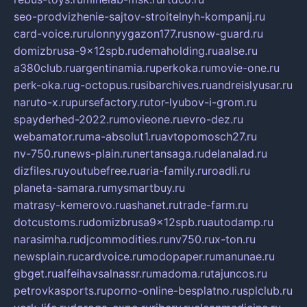
seo-prodvizhenie-sajtov-stroitelnyh-kompanij.ru
card-voice.ru
rulonnyygazon177.ru
snow-guard.ru
domizbrusa-9x12spb.ru
demaholding.ru
aalse.ru
a380club.ru
argentinamia.ru
perkoka.ru
movie-one.ru
perk-oka.ru
g-octopus.ru
sibarchives.ru
andreislyusar.ru
naruto-x.ru
pursefactory.ru
tor-lyubov-i-grom.ru
spayderhed-2022.ru
movieone.ru
evro-dez.ru
webamator.ru
ma-absolut1.ru
avtopomosch27.ru
nv-750.ru
news-plain.ru
nertansaga.ru
delanalad.ru
dizfiles.ru
youtubefree.ru
aria-family.ru
roadli.ru
planeta-samara.ru
mysmartbuy.ru
matrasy-kemerovo.ru
ashanet.ru
trade-farm.ru
dotcustoms.ru
domizbrusa9x12spb.ru
autodamp.ru
narasimha.ru
djcommodities.ru
nv750.ru
x-ton.ru
newsplain.ru
cardvoice.ru
modopaper.ru
manunae.ru
gbget.ru
alfeihavsalnassr.ru
madoma.ru
tajuncos.ru
petrovkasports.ru
porno-online-besplatno.ru
splclub.ru