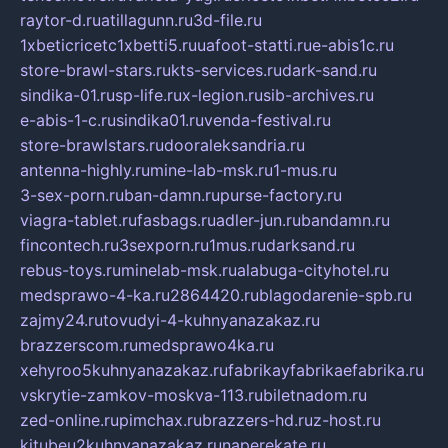
raytor-d.ru
atillagunn.ru
3d-file.ru
1xbeticricetc1xbetti5.ru
uafoot-statti.ru
e-abis1c.ru
store-brawl-stars.ru
kts-services.ru
dark-sand.ru
sindika-01.ru
sp-life.ru
x-legion.ru
sib-archives.ru
e-abis-1-c.ru
sindika01.ru
venda-festival.ru
store-brawlstars.ru
dooraleksandria.ru
antenna-highly.ru
mine-lab-msk.ru
1-mus.ru
3-sex-porn.ru
ban-damn.ru
purse-factory.ru
viagra-tablet.ru
fasbags.ru
adler-jun.ru
bandamn.ru
fincontech.ru
3sexporn.ru
1mus.ru
darksand.ru
rebus-toys.ru
minelab-msk.ru
alabuga-cityhotel.ru
medsprawo-4-ka.ru
2864420.ru
blagodarenie-spb.ru
zajmy24.ru
tovudyi-4-kuhnyanazakaz.ru
brazzerscom.ru
medsprawo4ka.ru
xehyroo5kuhnyanazakaz.ru
fabrikayfabrikaefabrika.ru
vskrytie-zamkov-moskva-113.ru
biletnadom.ru
zed-online.ru
pimchax.ru
brazzers-hd.ru
z-host.ru
kitubeu2kuhnyanazakaz.ru
naperekate.ru