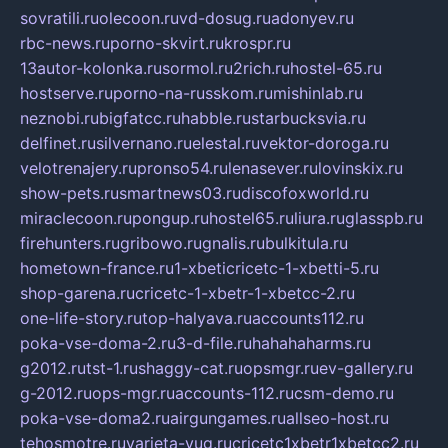
sovratili.ru
olecoon.ru
vd-dosug.ru
adonyev.ru
rbc-news.ru
porno-skvirt.ru
krospr.ru
13autor-kolonka.ru
sormol.ru
2rich.ru
hostel-65.ru
hostserve.ru
porno-na-russkom.ru
mishinlab.ru
neznobi.ru
bigfatcc.ru
habble.ru
starbucksvia.ru
delfinet.ru
silvernano.ru
elestal.ru
vektor-doroga.ru
velotrenajery.ru
pronso54.ru
lenasever.ru
lovinskix.ru
show-pets.ru
smartnews03.ru
discofoxworld.ru
miraclecoon.ru
pongup.ru
hostel65.ru
liura.ru
glasspb.ru
firehunters.ru
gribowo.ru
gnalis.ru
bulkitula.ru
hometown-france.ru
1-xbeticricetc-1-xbetti-5.ru
shop-garena.ru
cricetc-1-xbetr-1-xbetcc-2.ru
one-life-story.ru
top-halyava.ru
accounts112.ru
poka-vse-doma-2.ru
3-d-file.ru
hahahaharms.ru
g2012.ru
tst-1.ru
shaggy-cat.ru
opsmgr.ru
ev-gallery.ru
g-2012.ru
ops-mgr.ru
accounts-112.ru
csm-demo.ru
poka-vse-doma2.ru
airgungames.ru
allseo-host.ru
tehosmotre.ru
varieta-yug.ru
cricetc1xbetr1xbetcc2.ru