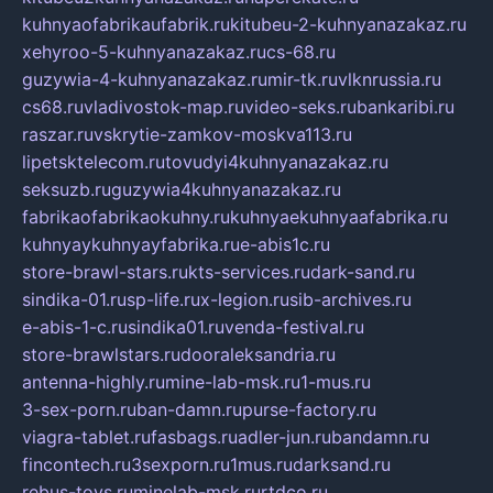
kuhnyaofabrikaufabrik.ru
kitubeu-2-kuhnyanazakaz.ru
xehyroo-5-kuhnyanazakaz.ru
cs-68.ru
guzywia-4-kuhnyanazakaz.ru
mir-tk.ru
vlknrussia.ru
cs68.ru
vladivostok-map.ru
video-seks.ru
bankaribi.ru
raszar.ru
vskrytie-zamkov-moskva113.ru
lipetsktelecom.ru
tovudyi4kuhnyanazakaz.ru
seksuzb.ru
guzywia4kuhnyanazakaz.ru
fabrikaofabrikaokuhny.ru
kuhnyaekuhnyaafabrika.ru
kuhnyaykuhnyayfabrika.ru
e-abis1c.ru
store-brawl-stars.ru
kts-services.ru
dark-sand.ru
sindika-01.ru
sp-life.ru
x-legion.ru
sib-archives.ru
e-abis-1-c.ru
sindika01.ru
venda-festival.ru
store-brawlstars.ru
dooraleksandria.ru
antenna-highly.ru
mine-lab-msk.ru
1-mus.ru
3-sex-porn.ru
ban-damn.ru
purse-factory.ru
viagra-tablet.ru
fasbags.ru
adler-jun.ru
bandamn.ru
fincontech.ru
3sexporn.ru
1mus.ru
darksand.ru
rebus-toys.ru
minelab-msk.ru
rtdco.ru