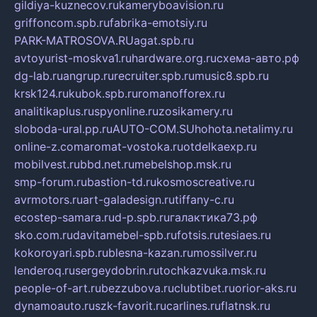
gildiya-kuznecov.ru
kameryboavision.ru
griffoncom.spb.ru
fabrika-emotsiy.ru
PARK-MATROSOVA.RU
agat.spb.ru
avtoyurist-moskva1.ru
hardware.org.ru
схема-авто.рф
dg-lab.ru
angrup.ru
recruiter.spb.ru
music8.spb.ru
krsk124.ru
kubok.spb.ru
romanofforex.ru
analitikaplus.ru
spyonline.ru
zosikamery.ru
sloboda-ural.pp.ru
AUTO-COM.SU
hohota.net
alimy.ru
online-z.com
aromat-vostoka.ru
otdelkaexp.ru
mobilvest.ru
bbd.net.ru
mebelshop.msk.ru
smp-forum.ru
bastion-td.ru
kosmoscreative.ru
avrmotors.ru
art-galadesign.ru
tiffany-c.ru
ecostep-samara.ru
d-p.spb.ru
галактика73.рф
sko.com.ru
davitamebel-spb.ru
fotsis.ru
tesiaes.ru
kokoroyari.spb.ru
blesna-kazan.ru
mossilver.ru
lenderoq.ru
sergeydobrin.ru
tochkazvuka.msk.ru
people-of-art.ru
bezzubova.ru
clubtibet.ru
orior-aks.ru
dynamoauto.ru
szk-favorit.ru
carlines.ru
flatnsk.ru