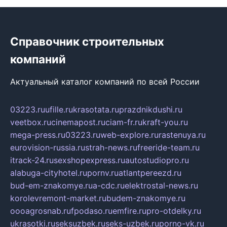
Справочник строительных
компаний
Актуальный каталог компаний по всей России
03223.ru
ufille.ru
krasotata.ru
prazdnikdushi.ru
veetbox.ru
cinemapost.ru
ciam-fr.ru
kraft-you.ru
mega-press.ru
03223.ru
web-explore.ru
rastenuya.ru
eurovision-russia.ru
strah-news.ru
freeride-team.ru
itrack-24.ru
sexshopexpress.ru
autostudiopro.ru
alabuga-cityhotel.ru
pornv.ru
atlantpereezd.ru
bud-em-znakomye.ru
a-cdc.ru
elektrostal-news.ru
korolevremont-market.ru
budem-znakomye.ru
oooagrosnab.ru
fpodaso.ru
emfire.ru
pro-otdelky.ru
ukrasotki.ru
seksuzbek.ru
seks-uzbek.ru
porno-vk.ru