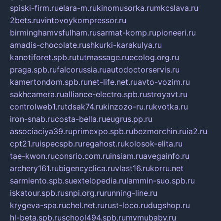
spiski-firm.ru
elara-m.ru
kinomusorka.ru
mkcslava.ru
2bets.ru
vintovoykompressor.ru
birminghamvsfulham.ru
sarmat-komp.ru
pioneeri.ru
amadis-chocolate.ru
shkurki-karakulya.ru
kanotiforet.spb.ru
tutmassage.ru
ecolog.org.ru
praga.spb.ru
falcorussia.ru
autodoctorservis.ru
kamertondom.spb.ru
net-life.net.ru
avto-vozim.ru
sakhcamera.ru
alliance-electro.spb.ru
stroyavt.ru
controlweb1.ru
tdsak74.ru
kinzozo-ru.ru
kvotka.ru
iron-snab.ru
costa-bella.ru
eugrus.pp.ru
associaciya39.ru
primexpo.spb.ru
bezmorchin.ru
ia2.ru
cpt21.ru
ispecspb.ru
regahost.ru
kolosok-elita.ru
tae-kwon.ru
consrio.com.ru
insiam.ru
avegainfo.ru
archery161.ru
bigencyclica.ru
vlast16.ru
korru.net
sarmiento.spb.su
extelopedia.ru
lammin-suo.spb.ru
iskatour.spb.ru
snpi.org.ru
running-line.ru
krygeva-spa.ru
chel.net.ru
rust-loco.ru
dugshop.ru
hl-beta.spb.ru
school494.spb.ru
mymubaby.ru