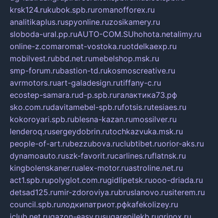
krsk124.ru
kubok.spb.ru
romanofforex.ru
analitikaplus.ru
spyonline.ru
zosikamery.ru
sloboda-ural.pp.ru
AUTO-COM.SU
hohota.net
alimy.ru
online-z.com
aromat-vostoka.ru
otdelkaexp.ru
mobilvest.ru
bbd.net.ru
mebelshop.msk.ru
smp-forum.ru
bastion-td.ru
kosmoscreative.ru
avrmotors.ru
art-galadesign.ru
tiffany-c.ru
ecostep-samara.ru
d-p.spb.ru
галактика73.рф
sko.com.ru
davitamebel-spb.ru
fotsis.ru
tesiaes.ru
kokoroyari.spb.ru
blesna-kazan.ru
mossilver.ru
lenderoq.ru
sergeydobrin.ru
tochkazvuka.msk.ru
people-of-art.ru
bezzubova.ru
clubtibet.ru
orior-aks.ru
dynamoauto.ru
szk-favorit.ru
carlines.ru
flatnsk.ru
kingbolenskaner.ru
alex-motor.ru
astroline.net.ru
act1.spb.ru
polyglot.com.ru
gidlipetsk.ru
ooo-driada.ru
detsad125.ru
mir-zdoroviya.ru
bruslanovo.ru
siterem.ru
council.spb.ru
лодкипатриот.рф
kafekolizey.ru
iclub.net.ru
gazon-easy.ru
sugarepilekb.ru
grinox.ru