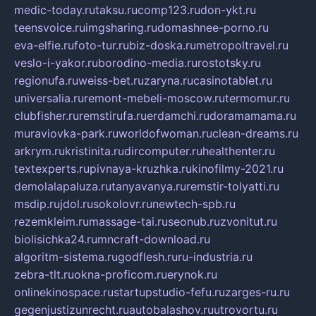
medic-today.ru
taksu.ru
comp123.ru
don-ykt.ru
teensvoice.ru
imgsharing.ru
domashnee-porno.ru
eva-elfie.ru
foto-tur.ru
biz-doska.ru
metropoltravel.ru
veslo-i-yakor.ru
borodino-media.ru
rostotsky.ru
regionufa.ru
weiss-bet.ru
zaryna.ru
casinotablet.ru
universalia.ru
remont-mebeli-moscow.ru
termomur.ru
clubfisher.ru
remstirufa.ru
erdamchi.ru
doramamama.ru
muraviovka-park.ru
worldofwoman.ru
clean-dreams.ru
arkrym.ru
kristinita.ru
dircomputer.ru
healthenter.ru
textexperts.ru
pivnaya-kruzhka.ru
kinofilmy-2021.ru
demolalapaluza.ru
tanyavanya.ru
remstir-tolyatti.ru
msdip.ru
jdol.ru
sokolovr.ru
newtech-spb.ru
rezemkleim.ru
massage-tai.ru
seonub.ru
zvonitut.ru
biolisichka24.ru
mncraft-download.ru
algoritm-sistema.ru
godflesh.ru
ru-industria.ru
zebra-tlt.ru
okna-proficom.ru
erynok.ru
onlinekinospace.ru
startupstudio-fefu.ru
zarges-ru.ru
gegenjustizunrecht.ru
autobalashov.ru
utrovortu.ru