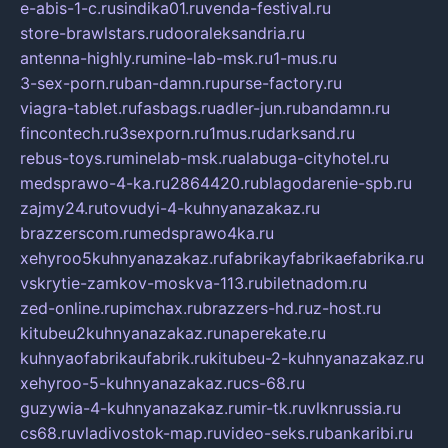
e-abis-1-c.ru
sindika01.ru
venda-festival.ru
store-brawlstars.ru
dooraleksandria.ru
antenna-highly.ru
mine-lab-msk.ru
1-mus.ru
3-sex-porn.ru
ban-damn.ru
purse-factory.ru
viagra-tablet.ru
fasbags.ru
adler-jun.ru
bandamn.ru
fincontech.ru
3sexporn.ru
1mus.ru
darksand.ru
rebus-toys.ru
minelab-msk.ru
alabuga-cityhotel.ru
medsprawo-4-ka.ru
2864420.ru
blagodarenie-spb.ru
zajmy24.ru
tovudyi-4-kuhnyanazakaz.ru
brazzerscom.ru
medsprawo4ka.ru
xehyroo5kuhnyanazakaz.ru
fabrikayfabrikaefabrika.ru
vskrytie-zamkov-moskva-113.ru
biletnadom.ru
zed-online.ru
pimchax.ru
brazzers-hd.ru
z-host.ru
kitubeu2kuhnyanazakaz.ru
naperekate.ru
kuhnyaofabrikaufabrik.ru
kitubeu-2-kuhnyanazakaz.ru
xehyroo-5-kuhnyanazakaz.ru
cs-68.ru
guzywia-4-kuhnyanazakaz.ru
mir-tk.ru
vlknrussia.ru
cs68.ru
vladivostok-map.ru
video-seks.ru
bankaribi.ru