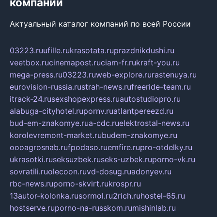
компаний
Актуальный каталог компаний по всей России
03223.ru
ufille.ru
krasotata.ru
prazdnikdushi.ru
veetbox.ru
cinemapost.ru
ciam-fr.ru
kraft-you.ru
mega-press.ru
03223.ru
web-explore.ru
rastenuya.ru
eurovision-russia.ru
strah-news.ru
freeride-team.ru
itrack-24.ru
sexshopexpress.ru
autostudiopro.ru
alabuga-cityhotel.ru
pornv.ru
atlantpereezd.ru
bud-em-znakomye.ru
a-cdc.ru
elektrostal-news.ru
korolevremont-market.ru
budem-znakomye.ru
oooagrosnab.ru
fpodaso.ru
emfire.ru
pro-otdelky.ru
ukrasotki.ru
seksuzbek.ru
seks-uzbek.ru
porno-vk.ru
sovratili.ru
olecoon.ru
vd-dosug.ru
adonyev.ru
rbc-news.ru
porno-skvirt.ru
krospr.ru
13autor-kolonka.ru
sormol.ru
2rich.ru
hostel-65.ru
hostserve.ru
porno-na-russkom.ru
mishinlab.ru