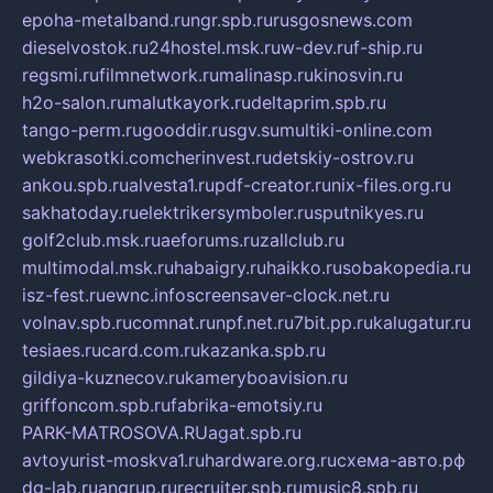
epoha-metalband.ru
ngr.spb.ru
rusgosnews.com
dieselvostok.ru
24hostel.msk.ru
w-dev.ru
f-ship.ru
regsmi.ru
filmnetwork.ru
malinasp.ru
kinosvin.ru
h2o-salon.ru
malutkayork.ru
deltaprim.spb.ru
tango-perm.ru
gooddir.ru
sgv.su
multiki-online.com
webkrasotki.com
cherinvest.ru
detskiy-ostrov.ru
ankou.spb.ru
alvesta1.ru
pdf-creator.ru
nix-files.org.ru
sakhatoday.ru
elektrikersymboler.ru
sputnikyes.ru
golf2club.msk.ru
aeforums.ru
zallclub.ru
multimodal.msk.ru
habaigry.ru
haikko.ru
sobakopedia.ru
isz-fest.ru
ewnc.info
screensaver-clock.net.ru
volnav.spb.ru
comnat.ru
npf.net.ru
7bit.pp.ru
kalugatur.ru
tesiaes.ru
card.com.ru
kazanka.spb.ru
gildiya-kuznecov.ru
kameryboavision.ru
griffoncom.spb.ru
fabrika-emotsiy.ru
PARK-MATROSOVA.RU
agat.spb.ru
avtoyurist-moskva1.ru
hardware.org.ru
схема-авто.рф
dg-lab.ru
angrup.ru
recruiter.spb.ru
music8.spb.ru