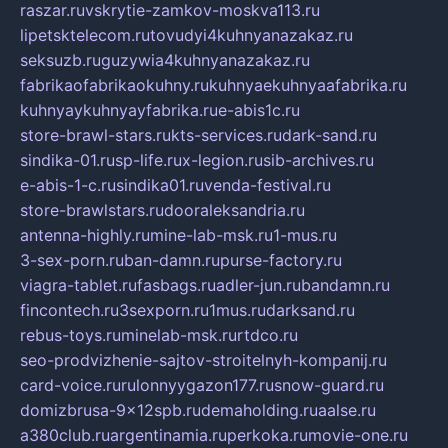
raszar.ru
vskrytie-zamkov-moskva113.ru
lipetsktelecom.ru
tovudyi4kuhnyanazakaz.ru
seksuzb.ru
guzywia4kuhnyanazakaz.ru
fabrikaofabrikaokuhny.ru
kuhnyaekuhnyaafabrika.ru
kuhnyaykuhnyayfabrika.ru
e-abis1c.ru
store-brawl-stars.ru
kts-services.ru
dark-sand.ru
sindika-01.ru
sp-life.ru
x-legion.ru
sib-archives.ru
e-abis-1-c.ru
sindika01.ru
venda-festival.ru
store-brawlstars.ru
dooraleksandria.ru
antenna-highly.ru
mine-lab-msk.ru
1-mus.ru
3-sex-porn.ru
ban-damn.ru
purse-factory.ru
viagra-tablet.ru
fasbags.ru
adler-jun.ru
bandamn.ru
fincontech.ru
3sexporn.ru
1mus.ru
darksand.ru
rebus-toys.ru
minelab-msk.ru
rtdco.ru
seo-prodvizhenie-sajtov-stroitelnyh-kompanij.ru
card-voice.ru
rulonnyygazon177.ru
snow-guard.ru
domizbrusa-9x12spb.ru
demaholding.ru
aalse.ru
a380club.ru
argentinamia.ru
perkoka.ru
movie-one.ru