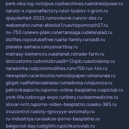
perk-oka.ru
g-octopus.ru
sibarchives.ru
andreislyusar.ru
naruto-x.ru
pursefactory.ru
tor-lyubov-i-grom.ru
spayderhed-2022.ru
movieone.ru
evro-dez.ru
webamator.ru
ma-absolut1.ru
avtopomosch27.ru
nv-750.ru
news-plain.ru
nertansaga.ru
delanalad.ru
dizfiles.ru
youtubefree.ru
aria-family.ru
roadli.ru
planeta-samara.ru
mysmartbuy.ru
matrasy-kemerovo.ru
ashanet.ru
trade-farm.ru
dotcustoms.ru
domizbrusa9x12spb.ru
autodamp.ru
narasimha.ru
djcommodities.ru
nv750.ru
x-ton.ru
newsplain.ru
cardvoice.ru
modopaper.ru
manunae.ru
gbget.ru
alfeihavsalnassr.ru
madoma.ru
tajuncos.ru
petrovkasports.ru
porno-online-besplatno.ru
splclub.ru
york-life.ru
doroga-expo.ru
ribery.ru
cleanmedicine.ru
slovar-ivrit.ru
porno-video-besplatno.ru
seks-365.ru
ovucontrol.ru
sloty-igrovyye-avtomaty.ru
ru-industriya.ru
russkoe-porno-besplatno.ru
belgorod-day.ru
digilith.ru
pichkurovlab.ru