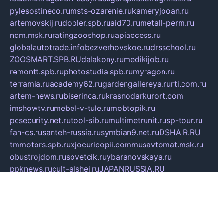
pylesostineco.ru
msts-ozarenie.ru
kameryjooan.ru
artemovskij.ru
dopler.spb.ru
aid70.ru
metall-perm.ru
ndm.msk.ru
ratingzooshop.ru
apiaccess.ru
globalautotrade.info
bezverhovskoe.ru
drsschool.ru
ZOOSMART.SPB.RU
dalakony.ru
medikijob.ru
remontt.spb.ru
photostudia.spb.ru
myragon.ru
terramia.ru
academy62.ru
gardengallereya.ru
rti.com.ru
artem-news.ru
biserinca.ru
krasnodarkurort.com
imshowtv.ru
mebel-v-tule.ru
mobtopik.ru
pcsecurity.net.ru
tool-sib.ru
multimetrunit.ru
sp-tour.ru
fan-cs.ru
santeh-russia.ru
symbian9.net.ru
DSHAIR.RU
tmmotors.spb.ru
xjocuricopii.com
musavtomat.msk.ru
obustrojdom.ru
sovetcik.ru
ybaranovskaya.ru
ppknews.ru
cult-alshei.ru
JAPANRUSSIA.RU
proekciyamebel.ru
imper-finans.ru
rim.org.ru
glamourai.ru
brassminus.ru
zabor-pro.ru
ftn.pp.ru
dorogoe58.ru
laimengpacker.ru
kuzova-zapchasti.ru
sageerp.ru
taxodrom.ru
dsrazvitie.ru
hardcity.net.ru