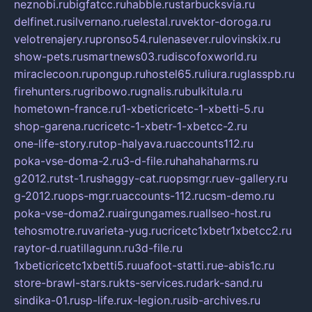
neznobi.ru
bigfatcc.ru
habble.ru
starbucksvia.ru
delfinet.ru
silvernano.ru
elestal.ru
vektor-doroga.ru
velotrenajery.ru
pronso54.ru
lenasever.ru
lovinskix.ru
show-pets.ru
smartnews03.ru
discofoxworld.ru
miraclecoon.ru
pongup.ru
hostel65.ru
liura.ru
glasspb.ru
firehunters.ru
gribowo.ru
gnalis.ru
bulkitula.ru
hometown-france.ru
1-xbeticricetc-1-xbetti-5.ru
shop-garena.ru
cricetc-1-xbetr-1-xbetcc-2.ru
one-life-story.ru
top-halyava.ru
accounts112.ru
poka-vse-doma-2.ru
3-d-file.ru
hahahaharms.ru
g2012.ru
tst-1.ru
shaggy-cat.ru
opsmgr.ru
ev-gallery.ru
g-2012.ru
ops-mgr.ru
accounts-112.ru
csm-demo.ru
poka-vse-doma2.ru
airgungames.ru
allseo-host.ru
tehosmotre.ru
varieta-yug.ru
cricetc1xbetr1xbetcc2.ru
raytor-d.ru
atillagunn.ru
3d-file.ru
1xbeticricetc1xbetti5.ru
uafoot-statti.ru
e-abis1c.ru
store-brawl-stars.ru
kts-services.ru
dark-sand.ru
sindika-01.ru
sp-life.ru
x-legion.ru
sib-archives.ru