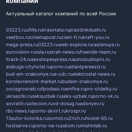
компаний
Актуальный каталог компаний по всей России
03223.ru
ufille.ru
krasotata.ru
prazdnikdushi.ru
veetbox.ru
cinemapost.ru
ciam-fr.ru
kraft-you.ru
mega-press.ru
03223.ru
web-explore.ru
rastenuya.ru
eurovision-russia.ru
strah-news.ru
freeride-team.ru
itrack-24.ru
sexshopexpress.ru
autostudiopro.ru
alabuga-cityhotel.ru
pornv.ru
atlantpereezd.ru
bud-em-znakomye.ru
a-cdc.ru
elektrostal-news.ru
korolevremont-market.ru
budem-znakomye.ru
oooagrosnab.ru
fpodaso.ru
emfire.ru
pro-otdelky.ru
ukrasotki.ru
seksuzbek.ru
seks-uzbek.ru
porno-vk.ru
sovratili.ru
olecoon.ru
vd-dosug.ru
adonyev.ru
rbc-news.ru
porno-skvirt.ru
krospr.ru
13autor-kolonka.ru
sormol.ru
2rich.ru
hostel-65.ru
hostserve.ru
porno-na-russkom.ru
mishinlab.ru