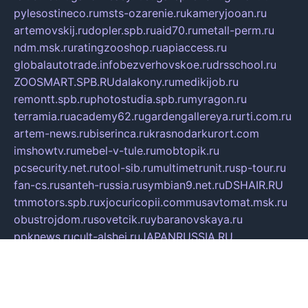
pylesostineco.ru
msts-ozarenie.ru
kameryjooan.ru
artemovskij.ru
dopler.spb.ru
aid70.ru
metall-perm.ru
ndm.msk.ru
ratingzooshop.ru
apiaccess.ru
globalautotrade.info
bezverhovskoe.ru
drsschool.ru
ZOOSMART.SPB.RU
dalakony.ru
medikijob.ru
remontt.spb.ru
photostudia.spb.ru
myragon.ru
terramia.ru
academy62.ru
gardengallereya.ru
rti.com.ru
artem-news.ru
biserinca.ru
krasnodarkurort.com
imshowtv.ru
mebel-v-tule.ru
mobtopik.ru
pcsecurity.net.ru
tool-sib.ru
multimetrunit.ru
sp-tour.ru
fan-cs.ru
santeh-russia.ru
symbian9.net.ru
DSHAIR.RU
tmmotors.spb.ru
xjocuricopii.com
musavtomat.msk.ru
obustrojdom.ru
sovetcik.ru
ybaranovskaya.ru
ppknews.ru
cult-alshei.ru
JAPANRUSSIA.RU
proekciyamebel.ru
imper-finans.ru
rim.org.ru
glamourai.ru
brassminus.ru
zabor-pro.ru
ftn.pp.ru
dorogoe58.ru
laimengpacker.ru
kuzova-zapchasti.ru
sageerp.ru
taxodrom.ru
dsrazvitie.ru
hardcity.net.ru