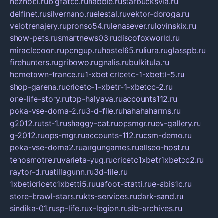
neznobi.ru
bigfatcc.ru
habble.ru
starbucksvia.ru
delfinet.ru
silvernano.ru
elestal.ru
vektor-doroga.ru
velotrenajery.ru
pronso54.ru
lenasever.ru
lovinskix.ru
show-pets.ru
smartnews03.ru
discofoxworld.ru
miraclecoon.ru
pongup.ru
hostel65.ru
liura.ru
glasspb.ru
firehunters.ru
gribowo.ru
gnalis.ru
bulkitula.ru
hometown-france.ru
1-xbeticricetc-1-xbetti-5.ru
shop-garena.ru
cricetc-1-xbetr-1-xbetcc-2.ru
one-life-story.ru
top-halyava.ru
accounts112.ru
poka-vse-doma-2.ru
3-d-file.ru
hahahaharms.ru
g2012.ru
tst-1.ru
shaggy-cat.ru
opsmgr.ru
ev-gallery.ru
g-2012.ru
ops-mgr.ru
accounts-112.ru
csm-demo.ru
poka-vse-doma2.ru
airgungames.ru
allseo-host.ru
tehosmotre.ru
varieta-yug.ru
cricetc1xbetr1xbetcc2.ru
raytor-d.ru
atillagunn.ru
3d-file.ru
1xbeticricetc1xbetti5.ru
uafoot-statti.ru
e-abis1c.ru
store-brawl-stars.ru
kts-services.ru
dark-sand.ru
sindika-01.ru
sp-life.ru
x-legion.ru
sib-archives.ru