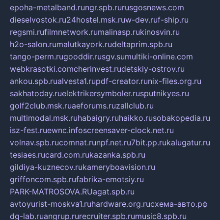
epoha-metalband.ru
ngr.spb.ru
rusgosnews.com
dieselvostok.ru
24hostel.msk.ru
w-dev.ru
f-ship.ru
regsmi.ru
filmnetwork.ru
malinasp.ru
kinosvin.ru
h2o-salon.ru
malutkayork.ru
deltaprim.spb.ru
tango-perm.ru
gooddir.ru
sgv.su
multiki-online.com
webkrasotki.com
cherinvest.ru
detskiy-ostrov.ru
ankou.spb.ru
alvesta1.ru
pdf-creator.ru
nix-files.org.ru
sakhatoday.ru
elektrikersymboler.ru
sputnikyes.ru
golf2club.msk.ru
aeforums.ru
zallclub.ru
multimodal.msk.ru
habaigry.ru
haikko.ru
sobakopedia.ru
isz-fest.ru
ewnc.info
screensaver-clock.net.ru
volnav.spb.ru
comnat.ru
npf.net.ru
7bit.pp.ru
kalugatur.ru
tesiaes.ru
card.com.ru
kazanka.spb.ru
gildiya-kuznecov.ru
kameryboavision.ru
griffoncom.spb.ru
fabrika-emotsiy.ru
PARK-MATROSOVA.RU
agat.spb.ru
avtoyurist-moskva1.ru
hardware.org.ru
схема-авто.рф
dg-lab.ru
angrup.ru
recruiter.spb.ru
music8.spb.ru