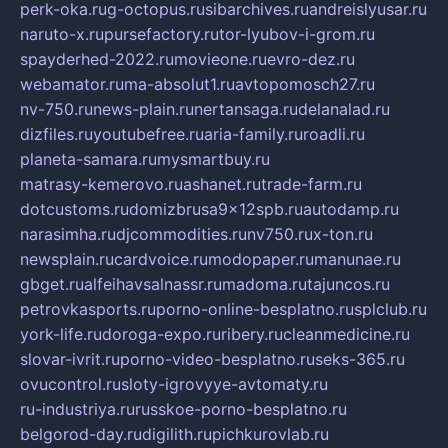
perk-oka.ru
g-octopus.ru
sibarchives.ru
andreislyusar.ru
naruto-x.ru
pursefactory.ru
tor-lyubov-i-grom.ru
spayderhed-2022.ru
movieone.ru
evro-dez.ru
webamator.ru
ma-absolut1.ru
avtopomosch27.ru
nv-750.ru
news-plain.ru
nertansaga.ru
delanalad.ru
dizfiles.ru
youtubefree.ru
aria-family.ru
roadli.ru
planeta-samara.ru
mysmartbuy.ru
matrasy-kemerovo.ru
ashanet.ru
trade-farm.ru
dotcustoms.ru
domizbrusa9x12spb.ru
autodamp.ru
narasimha.ru
djcommodities.ru
nv750.ru
x-ton.ru
newsplain.ru
cardvoice.ru
modopaper.ru
manunae.ru
gbget.ru
alfeihavsalnassr.ru
madoma.ru
tajuncos.ru
petrovkasports.ru
porno-online-besplatno.ru
splclub.ru
york-life.ru
doroga-expo.ru
ribery.ru
cleanmedicine.ru
slovar-ivrit.ru
porno-video-besplatno.ru
seks-365.ru
ovucontrol.ru
sloty-igrovyye-avtomaty.ru
ru-industriya.ru
russkoe-porno-besplatno.ru
belgorod-day.ru
digilith.ru
pichkurovlab.ru