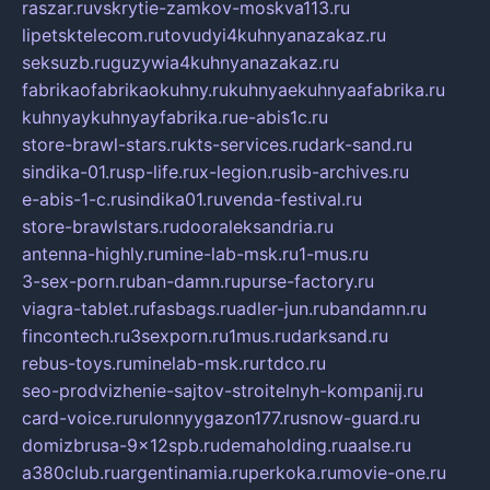
raszar.ru
vskrytie-zamkov-moskva113.ru
lipetsktelecom.ru
tovudyi4kuhnyanazakaz.ru
seksuzb.ru
guzywia4kuhnyanazakaz.ru
fabrikaofabrikaokuhny.ru
kuhnyaekuhnyaafabrika.ru
kuhnyaykuhnyayfabrika.ru
e-abis1c.ru
store-brawl-stars.ru
kts-services.ru
dark-sand.ru
sindika-01.ru
sp-life.ru
x-legion.ru
sib-archives.ru
e-abis-1-c.ru
sindika01.ru
venda-festival.ru
store-brawlstars.ru
dooraleksandria.ru
antenna-highly.ru
mine-lab-msk.ru
1-mus.ru
3-sex-porn.ru
ban-damn.ru
purse-factory.ru
viagra-tablet.ru
fasbags.ru
adler-jun.ru
bandamn.ru
fincontech.ru
3sexporn.ru
1mus.ru
darksand.ru
rebus-toys.ru
minelab-msk.ru
rtdco.ru
seo-prodvizhenie-sajtov-stroitelnyh-kompanij.ru
card-voice.ru
rulonnyygazon177.ru
snow-guard.ru
domizbrusa-9x12spb.ru
demaholding.ru
aalse.ru
a380club.ru
argentinamia.ru
perkoka.ru
movie-one.ru