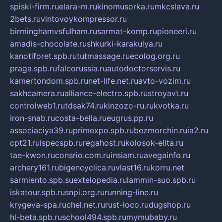
spiski-firm.ru
elara-m.ru
kinomusorka.ru
mkcslava.ru
2bets.ru
vintovoykompressor.ru
birminghamvsfulham.ru
sarmat-komp.ru
pioneeri.ru
amadis-chocolate.ru
shkurki-karakulya.ru
kanotiforet.spb.ru
tutmassage.ru
ecolog.org.ru
praga.spb.ru
falcorussia.ru
autodoctorservis.ru
kamertondom.spb.ru
net-life.net.ru
avto-vozim.ru
sakhcamera.ru
alliance-electro.spb.ru
stroyavt.ru
controlweb1.ru
tdsak74.ru
kinzozo-ru.ru
kvotka.ru
iron-snab.ru
costa-bella.ru
eugrus.pp.ru
associaciya39.ru
primexpo.spb.ru
bezmorchin.ru
ia2.ru
cpt21.ru
ispecspb.ru
regahost.ru
kolosok-elita.ru
tae-kwon.ru
consrio.com.ru
insiam.ru
avegainfo.ru
archery161.ru
bigencyclica.ru
vlast16.ru
korru.net
sarmiento.spb.su
extelopedia.ru
lammin-suo.spb.ru
iskatour.spb.ru
snpi.org.ru
running-line.ru
krygeva-spa.ru
chel.net.ru
rust-loco.ru
dugshop.ru
hl-beta.spb.ru
school494.spb.ru
mymubaby.ru