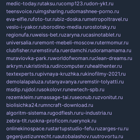
medic-today.ru
taksu.ru
comp123.ru
don-ykt.ru
teensvoice.ru
imgsharing.ru
domashnee-porno.ru
eva-elfie.ru
foto-tur.ru
biz-doska.ru
metropoltravel.ru
veslo-i-yakor.ru
borodino-media.ru
rostotsky.ru
regionufa.ru
weiss-bet.ru
zaryna.ru
casinotablet.ru
universalia.ru
remont-mebeli-moscow.ru
termomur.ru
clubfisher.ru
remstirufa.ru
erdamchi.ru
doramamama.ru
muraviovka-park.ru
worldofwoman.ru
clean-dreams.ru
arkrym.ru
kristinita.ru
dircomputer.ru
healthenter.ru
textexperts.ru
pivnaya-kruzhka.ru
kinofilmy-2021.ru
demolalapaluza.ru
tanyavanya.ru
remstir-tolyatti.ru
msdip.ru
jdol.ru
sokolovr.ru
newtech-spb.ru
rezemkleim.ru
massage-tai.ru
seonub.ru
zvonitut.ru
biolisichka24.ru
mncraft-download.ru
algoritm-sistema.ru
godflesh.ru
ru-industria.ru
zebra-tlt.ru
okna-proficom.ru
erynok.ru
onlinekinospace.ru
startupstudio-fefu.ru
zarges-ru.ru
gegenjustizunrecht.ru
autobalashov.ru
utrovortu.ru