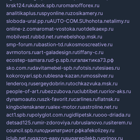
krsk124.ru
kubok.spb.ru
romanofforex.ru
analitikaplus.ru
spyonline.ru
zosikamery.ru
sloboda-ural.pp.ru
AUTO-COM.SU
hohota.net
alimy.ru
online-z.com
aromat-vostoka.ru
otdelkaexp.ru
mobilvest.ru
bbd.net.ru
mebelshop.msk.ru
smp-forum.ru
bastion-td.ru
kosmoscreative.ru
avrmotors.ru
art-galadesign.ru
tiffany-c.ru
ecostep-samara.ru
d-p.spb.ru
галактика73.рф
sko.com.ru
davitamebel-spb.ru
fotsis.ru
tesiaes.ru
kokoroyari.spb.ru
blesna-kazan.ru
mossilver.ru
lenderoq.ru
sergeydobrin.ru
tochkazvuka.msk.ru
people-of-art.ru
bezzubova.ru
clubtibet.ru
orior-aks.ru
dynamoauto.ru
szk-favorit.ru
carlines.ru
flatnsk.ru
kingbolenskaner.ru
alex-motor.ru
astroline.net.ru
act1.spb.ru
polyglot.com.ru
gidlipetsk.ru
ooo-driada.ru
detsad125.ru
mir-zdoroviya.ru
bruslanovo.ru
siterem.ru
council.spb.ru
лодкипатриот.рф
kafekolizey.ru
iclub.net.ru
gazon-easy.ru
sugarepilekb.ru
grinox.ru