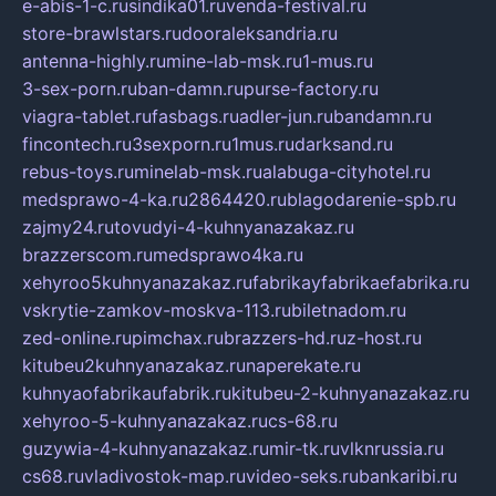
e-abis-1-c.ru
sindika01.ru
venda-festival.ru
store-brawlstars.ru
dooraleksandria.ru
antenna-highly.ru
mine-lab-msk.ru
1-mus.ru
3-sex-porn.ru
ban-damn.ru
purse-factory.ru
viagra-tablet.ru
fasbags.ru
adler-jun.ru
bandamn.ru
fincontech.ru
3sexporn.ru
1mus.ru
darksand.ru
rebus-toys.ru
minelab-msk.ru
alabuga-cityhotel.ru
medsprawo-4-ka.ru
2864420.ru
blagodarenie-spb.ru
zajmy24.ru
tovudyi-4-kuhnyanazakaz.ru
brazzerscom.ru
medsprawo4ka.ru
xehyroo5kuhnyanazakaz.ru
fabrikayfabrikaefabrika.ru
vskrytie-zamkov-moskva-113.ru
biletnadom.ru
zed-online.ru
pimchax.ru
brazzers-hd.ru
z-host.ru
kitubeu2kuhnyanazakaz.ru
naperekate.ru
kuhnyaofabrikaufabrik.ru
kitubeu-2-kuhnyanazakaz.ru
xehyroo-5-kuhnyanazakaz.ru
cs-68.ru
guzywia-4-kuhnyanazakaz.ru
mir-tk.ru
vlknrussia.ru
cs68.ru
vladivostok-map.ru
video-seks.ru
bankaribi.ru