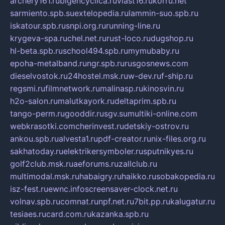
archery161.ru
bigencyclica.ru
vlast16.ru
korru.net
sarmiento.spb.su
extelopedia.ru
lammin-suo.spb.ru
iskatour.spb.ru
snpi.org.ru
running-line.ru
krygeva-spa.ru
chel.net.ru
rust-loco.ru
dugshop.ru
hl-beta.spb.ru
school494.spb.ru
mymubaby.ru
epoha-metalband.ru
ngr.spb.ru
rusgosnews.com
dieselvostok.ru
24hostel.msk.ru
w-dev.ru
f-ship.ru
regsmi.ru
filmnetwork.ru
malinasp.ru
kinosvin.ru
h2o-salon.ru
malutkayork.ru
deltaprim.spb.ru
tango-perm.ru
gooddir.ru
sgv.su
multiki-online.com
webkrasotki.com
cherinvest.ru
detskiy-ostrov.ru
ankou.spb.ru
alvesta1.ru
pdf-creator.ru
nix-files.org.ru
sakhatoday.ru
elektrikersymboler.ru
sputnikyes.ru
golf2club.msk.ru
aeforums.ru
zallclub.ru
multimodal.msk.ru
habaigry.ru
haikko.ru
sobakopedia.ru
isz-fest.ru
ewnc.info
screensaver-clock.net.ru
volnav.spb.ru
comnat.ru
npf.net.ru
7bit.pp.ru
kalugatur.ru
tesiaes.ru
card.com.ru
kazanka.spb.ru