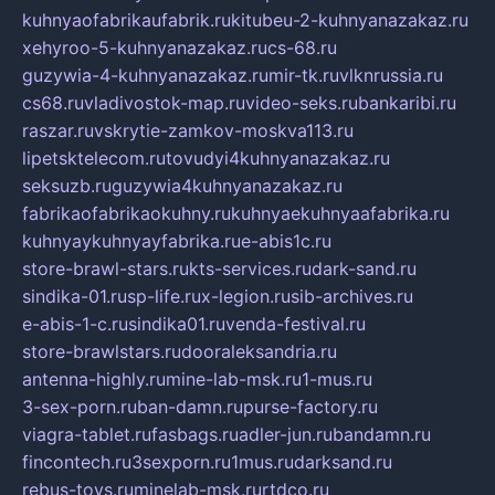
kuhnyaofabrikaufabrik.ru
kitubeu-2-kuhnyanazakaz.ru
xehyroo-5-kuhnyanazakaz.ru
cs-68.ru
guzywia-4-kuhnyanazakaz.ru
mir-tk.ru
vlknrussia.ru
cs68.ru
vladivostok-map.ru
video-seks.ru
bankaribi.ru
raszar.ru
vskrytie-zamkov-moskva113.ru
lipetsktelecom.ru
tovudyi4kuhnyanazakaz.ru
seksuzb.ru
guzywia4kuhnyanazakaz.ru
fabrikaofabrikaokuhny.ru
kuhnyaekuhnyaafabrika.ru
kuhnyaykuhnyayfabrika.ru
e-abis1c.ru
store-brawl-stars.ru
kts-services.ru
dark-sand.ru
sindika-01.ru
sp-life.ru
x-legion.ru
sib-archives.ru
e-abis-1-c.ru
sindika01.ru
venda-festival.ru
store-brawlstars.ru
dooraleksandria.ru
antenna-highly.ru
mine-lab-msk.ru
1-mus.ru
3-sex-porn.ru
ban-damn.ru
purse-factory.ru
viagra-tablet.ru
fasbags.ru
adler-jun.ru
bandamn.ru
fincontech.ru
3sexporn.ru
1mus.ru
darksand.ru
rebus-toys.ru
minelab-msk.ru
rtdco.ru