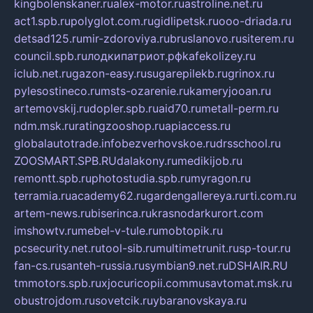
kingbolenskaner.ru
alex-motor.ru
astroline.net.ru
act1.spb.ru
polyglot.com.ru
gidlipetsk.ru
ooo-driada.ru
detsad125.ru
mir-zdoroviya.ru
bruslanovo.ru
siterem.ru
council.spb.ru
лодкипатриот.рф
kafekolizey.ru
iclub.net.ru
gazon-easy.ru
sugarepilekb.ru
grinox.ru
pylesostineco.ru
msts-ozarenie.ru
kameryjooan.ru
artemovskij.ru
dopler.spb.ru
aid70.ru
metall-perm.ru
ndm.msk.ru
ratingzooshop.ru
apiaccess.ru
globalautotrade.info
bezverhovskoe.ru
drsschool.ru
ZOOSMART.SPB.RU
dalakony.ru
medikijob.ru
remontt.spb.ru
photostudia.spb.ru
myragon.ru
terramia.ru
academy62.ru
gardengallereya.ru
rti.com.ru
artem-news.ru
biserinca.ru
krasnodarkurort.com
imshowtv.ru
mebel-v-tule.ru
mobtopik.ru
pcsecurity.net.ru
tool-sib.ru
multimetrunit.ru
sp-tour.ru
fan-cs.ru
santeh-russia.ru
symbian9.net.ru
DSHAIR.RU
tmmotors.spb.ru
xjocuricopii.com
musavtomat.msk.ru
obustrojdom.ru
sovetcik.ru
ybaranovskaya.ru