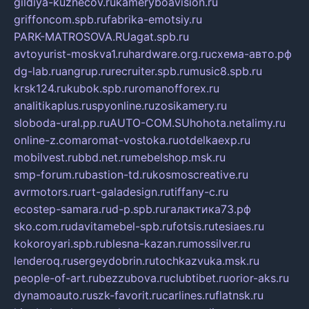
gildiya-kuznecov.ru
kameryboavision.ru
griffoncom.spb.ru
fabrika-emotsiy.ru
PARK-MATROSOVA.RU
agat.spb.ru
avtoyurist-moskva1.ru
hardware.org.ru
схема-авто.рф
dg-lab.ru
angrup.ru
recruiter.spb.ru
music8.spb.ru
krsk124.ru
kubok.spb.ru
romanofforex.ru
analitikaplus.ru
spyonline.ru
zosikamery.ru
sloboda-ural.pp.ru
AUTO-COM.SU
hohota.net
alimy.ru
online-z.com
aromat-vostoka.ru
otdelkaexp.ru
mobilvest.ru
bbd.net.ru
mebelshop.msk.ru
smp-forum.ru
bastion-td.ru
kosmoscreative.ru
avrmotors.ru
art-galadesign.ru
tiffany-c.ru
ecostep-samara.ru
d-p.spb.ru
галактика73.рф
sko.com.ru
davitamebel-spb.ru
fotsis.ru
tesiaes.ru
kokoroyari.spb.ru
blesna-kazan.ru
mossilver.ru
lenderoq.ru
sergeydobrin.ru
tochkazvuka.msk.ru
people-of-art.ru
bezzubova.ru
clubtibet.ru
orior-aks.ru
dynamoauto.ru
szk-favorit.ru
carlines.ru
flatnsk.ru