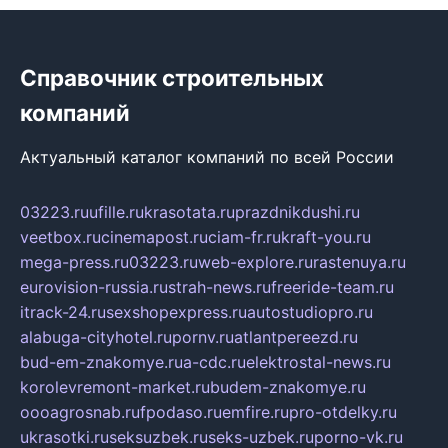
Справочник строительных
компаний
Актуальный каталог компаний по всей России
03223.ru
ufille.ru
krasotata.ru
prazdnikdushi.ru
veetbox.ru
cinemapost.ru
ciam-fr.ru
kraft-you.ru
mega-press.ru
03223.ru
web-explore.ru
rastenuya.ru
eurovision-russia.ru
strah-news.ru
freeride-team.ru
itrack-24.ru
sexshopexpress.ru
autostudiopro.ru
alabuga-cityhotel.ru
pornv.ru
atlantpereezd.ru
bud-em-znakomye.ru
a-cdc.ru
elektrostal-news.ru
korolevremont-market.ru
budem-znakomye.ru
oooagrosnab.ru
fpodaso.ru
emfire.ru
pro-otdelky.ru
ukrasotki.ru
seksuzbek.ru
seks-uzbek.ru
porno-vk.ru