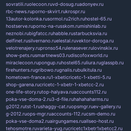
sovratili.ru
olecoon.ru
vd-dosug.ru
adonyev.ru
rbc-news.ru
porno-skvirt.ru
krospr.ru
13autor-kolonka.ru
sormol.ru
2rich.ru
hostel-65.ru
hostserve.ru
porno-na-russkom.ru
mishinlab.ru
neznobi.ru
bigfatcc.ru
habble.ru
starbucksvia.ru
delfinet.ru
silvernano.ru
elestal.ru
vektor-doroga.ru
velotrenajery.ru
pronso54.ru
lenasever.ru
lovinskix.ru
show-pets.ru
smartnews03.ru
discofoxworld.ru
miraclecoon.ru
pongup.ru
hostel65.ru
liura.ru
glasspb.ru
firehunters.ru
gribowo.ru
gnalis.ru
bulkitula.ru
hometown-france.ru
1-xbeticricetc-1-xbetti-5.ru
shop-garena.ru
cricetc-1-xbetr-1-xbetcc-2.ru
one-life-story.ru
top-halyava.ru
accounts112.ru
poka-vse-doma-2.ru
3-d-file.ru
hahahaharms.ru
g2012.ru
tst-1.ru
shaggy-cat.ru
opsmgr.ru
ev-gallery.ru
g-2012.ru
ops-mgr.ru
accounts-112.ru
csm-demo.ru
poka-vse-doma2.ru
airgungames.ru
allseo-host.ru
tehosmotre.ru
varieta-yug.ru
cricetc1xbetr1xbetcc2.ru