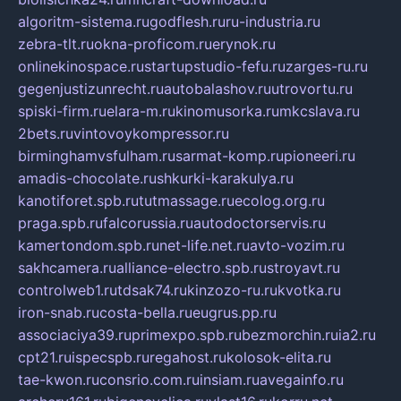
algoritm-sistema.ru
godflesh.ru
ru-industria.ru
zebra-tlt.ru
okna-proficom.ru
erynok.ru
onlinekinospace.ru
startupstudio-fefu.ru
zarges-ru.ru
gegenjustizunrecht.ru
autobalashov.ru
utrovortu.ru
spiski-firm.ru
elara-m.ru
kinomusorka.ru
mkcslava.ru
2bets.ru
vintovoykompressor.ru
birminghamvsfulham.ru
sarmat-komp.ru
pioneeri.ru
amadis-chocolate.ru
shkurki-karakulya.ru
kanotiforet.spb.ru
tutmassage.ru
ecolog.org.ru
praga.spb.ru
falcorussia.ru
autodoctorservis.ru
kamertondom.spb.ru
net-life.net.ru
avto-vozim.ru
sakhcamera.ru
alliance-electro.spb.ru
stroyavt.ru
controlweb1.ru
tdsak74.ru
kinzozo-ru.ru
kvotka.ru
iron-snab.ru
costa-bella.ru
eugrus.pp.ru
associaciya39.ru
primexpo.spb.ru
bezmorchin.ru
ia2.ru
cpt21.ru
ispecspb.ru
regahost.ru
kolosok-elita.ru
tae-kwon.ru
consrio.com.ru
insiam.ru
avegainfo.ru