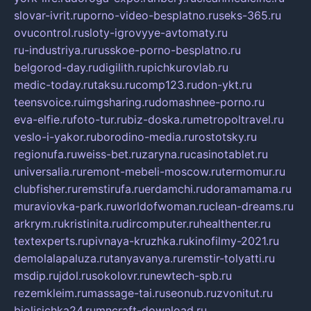
slovar-ivrit.ru
porno-video-besplatno.ru
seks-365.ru
ovucontrol.ru
sloty-igrovyye-avtomaty.ru
ru-industriya.ru
russkoe-porno-besplatno.ru
belgorod-day.ru
digilith.ru
pichkurovlab.ru
medic-today.ru
taksu.ru
comp123.ru
don-ykt.ru
teensvoice.ru
imgsharing.ru
domashnee-porno.ru
eva-elfie.ru
foto-tur.ru
biz-doska.ru
metropoltravel.ru
veslo-i-yakor.ru
borodino-media.ru
rostotsky.ru
regionufa.ru
weiss-bet.ru
zaryna.ru
casinotablet.ru
universalia.ru
remont-mebeli-moscow.ru
termomur.ru
clubfisher.ru
remstirufa.ru
erdamchi.ru
doramamama.ru
muraviovka-park.ru
worldofwoman.ru
clean-dreams.ru
arkrym.ru
kristinita.ru
dircomputer.ru
healthenter.ru
textexperts.ru
pivnaya-kruzhka.ru
kinofilmy-2021.ru
demolalapaluza.ru
tanyavanya.ru
remstir-tolyatti.ru
msdip.ru
jdol.ru
sokolovr.ru
newtech-spb.ru
rezemkleim.ru
massage-tai.ru
seonub.ru
zvonitut.ru
biolisichka24.ru
mncraft-download.ru