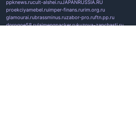
ppknews.ru
cult-alshei.ru
JAPANRUSSIA.RU
proekciyamebel.ru
imper-finans.ru
rim.org.ru
glamourai.ru
brassminus.ru
zabor-pro.ru
ftn.pp.ru
dorogoe58.ru
laimengpacker.ru
kuzova-zapchasti.ru
sageerp.ru
taxodrom.ru
dsrazvitie.ru
hardcity.net.ru
ratinghomegames.ru
topservice25.ru
gubernyan.ru
gtglasslined.ru
ii4.ru
tssport.spb.ru
andorra24.com
blackwallstreet.ru
oboimos.ru
optim-doors.com.ru
ikuch.ru
nycr.org.ru
npa21.ru
vremya-ch.spb.ru
desert000.ru
ivtorgi.ru
ifiori.ru
catalog-statei.ru
dcv.org.ru
spetsmaster174.ru
ipkameryhiseeu.ru
dum26.ru
ruspol.spb.ru
fr-opendp.ru
kam-solnyshko.ru
cheyenne-arapaho.ru
sevzapmetal.spb.ru
ted-lapidus.spb.ru
parasite-eliminator.ru
sigma-complete.ru
modernworld.ru
dama-moda.ru
eholot-group.ru
sk-nvkz.ru
DRONGOLD.RU
democratia2.ru
i-farmer.ru
mass-sport.org
jablonex.spb.ru
bookmess.ru
linkword.ru