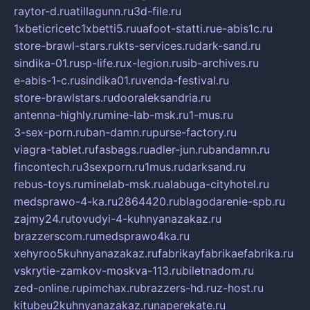
raytor-d.ru
atillagunn.ru
3d-file.ru
1xbeticricetc1xbetti5.ru
uafoot-statti.ru
e-abis1c.ru
store-brawl-stars.ru
kts-services.ru
dark-sand.ru
sindika-01.ru
sp-life.ru
x-legion.ru
sib-archives.ru
e-abis-1-c.ru
sindika01.ru
venda-festival.ru
store-brawlstars.ru
dooraleksandria.ru
antenna-highly.ru
mine-lab-msk.ru
1-mus.ru
3-sex-porn.ru
ban-damn.ru
purse-factory.ru
viagra-tablet.ru
fasbags.ru
adler-jun.ru
bandamn.ru
fincontech.ru
3sexporn.ru
1mus.ru
darksand.ru
rebus-toys.ru
minelab-msk.ru
alabuga-cityhotel.ru
medsprawo-4-ka.ru
2864420.ru
blagodarenie-spb.ru
zajmy24.ru
tovudyi-4-kuhnyanazakaz.ru
brazzerscom.ru
medsprawo4ka.ru
xehyroo5kuhnyanazakaz.ru
fabrikayfabrikaefabrika.ru
vskrytie-zamkov-moskva-113.ru
biletnadom.ru
zed-online.ru
pimchax.ru
brazzers-hd.ru
z-host.ru
kitubeu2kuhnyanazakaz.ru
naperekate.ru