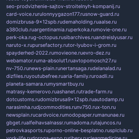
seo-prodvizhenie-sajtov-stroitelnyh-kompanij.ru
card-voice.ru
rulonnyygazon177.ru
snow-guard.ru
domizbrusa-9x12spb.ru
demaholding.ru
aalse.ru
a380club.ru
argentinamia.ru
perkoka.ru
movie-one.ru
perk-oka.ru
g-octopus.ru
sibarchives.ru
andreislyusar.ru
naruto-x.ru
pursefactory.ru
tor-lyubov-i-grom.ru
spayderhed-2022.ru
movieone.ru
evro-dez.ru
webamator.ru
ma-absolut1.ru
avtopomosch27.ru
nv-750.ru
news-plain.ru
nertansaga.ru
delanalad.ru
dizfiles.ru
youtubefree.ru
aria-family.ru
roadli.ru
planeta-samara.ru
mysmartbuy.ru
matrasy-kemerovo.ru
ashanet.ru
trade-farm.ru
dotcustoms.ru
domizbrusa9x12spb.ru
autodamp.ru
narasimha.ru
djcommodities.ru
nv750.ru
x-ton.ru
newsplain.ru
cardvoice.ru
modopaper.ru
manunae.ru
gbget.ru
alfeihavsalnassr.ru
madoma.ru
tajuncos.ru
petrovkasports.ru
porno-online-besplatno.ru
splclub.ru
york-life.ru
doroga-expo.ru
ribery.ru
cleanmedicine.ru