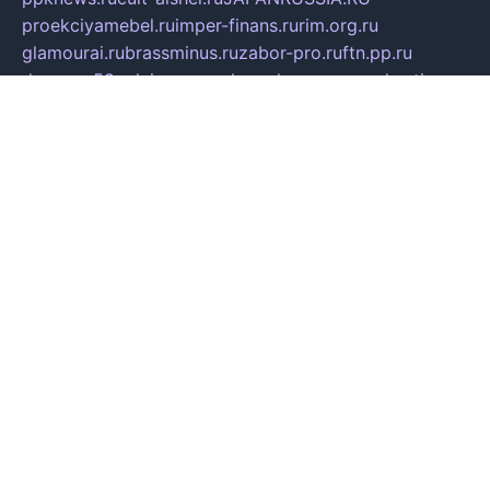
proekciyamebel.ru
imper-finans.ru
rim.org.ru
glamourai.ru
brassminus.ru
zabor-pro.ru
ftn.pp.ru
dorogoe58.ru
laimengpacker.ru
kuzova-zapchasti.ru
sageerp.ru
taxodrom.ru
dsrazvitie.ru
hardcity.net.ru
ratinghomegames.ru
topservice25.ru
gubernyan.ru
gtglasslined.ru
ii4.ru
tssport.spb.ru
andorra24.com
blackwallstreet.ru
oboimos.ru
optim-doors.com.ru
ikuch.ru
nycr.org.ru
npa21.ru
vremya-ch.spb.ru
desert000.ru
ivtorgi.ru
ifiori.ru
catalog-statei.ru
dcv.org.ru
spetsmaster174.ru
ipkameryhiseeu.ru
dum26.ru
ruspol.spb.ru
fr-opendp.ru
kam-solnyshko.ru
cheyenne-arapaho.ru
sevzapmetal.spb.ru
ted-lapidus.spb.ru
parasite-eliminator.ru
sigma-complete.ru
modernworld.ru
dama-moda.ru
eholot-group.ru
sk-nvkz.ru
DRONGOLD.RU
democratia2.ru
i-farmer.ru
mass-sport.org
jablonex.spb.ru
bookmess.ru
linkword.ru
refineua.com.ru
cs-spec.net.ru
altay-mebel.ru