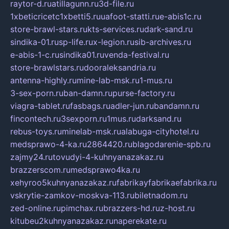
raytor-d.ru
atillagunn.ru
3d-file.ru
1xbeticricetc1xbetti5.ru
uafoot-statti.ru
e-abis1c.ru
store-brawl-stars.ru
kts-services.ru
dark-sand.ru
sindika-01.ru
sp-life.ru
x-legion.ru
sib-archives.ru
e-abis-1-c.ru
sindika01.ru
venda-festival.ru
store-brawlstars.ru
dooraleksandria.ru
antenna-highly.ru
mine-lab-msk.ru
1-mus.ru
3-sex-porn.ru
ban-damn.ru
purse-factory.ru
viagra-tablet.ru
fasbags.ru
adler-jun.ru
bandamn.ru
fincontech.ru
3sexporn.ru
1mus.ru
darksand.ru
rebus-toys.ru
minelab-msk.ru
alabuga-cityhotel.ru
medsprawo-4-ka.ru
2864420.ru
blagodarenie-spb.ru
zajmy24.ru
tovudyi-4-kuhnyanazakaz.ru
brazzerscom.ru
medsprawo4ka.ru
xehyroo5kuhnyanazakaz.ru
fabrikayfabrikaefabrika.ru
vskrytie-zamkov-moskva-113.ru
biletnadom.ru
zed-online.ru
pimchax.ru
brazzers-hd.ru
z-host.ru
kitubeu2kuhnyanazakaz.ru
naperekate.ru