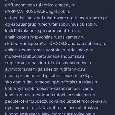
griffoncom.spb.ru
fabrika-emotsiy.ru
PARK-MATROSOVA.RU
agat.spb.ru
avtoyurist-moskva1.ru
hardware.org.ru
схема-авто.рф
dg-lab.ru
angrup.ru
recruiter.spb.ru
music8.spb.ru
krsk124.ru
kubok.spb.ru
romanofforex.ru
analitikaplus.ru
spyonline.ru
zosikamery.ru
sloboda-ural.pp.ru
AUTO-COM.SU
hohota.net
alimy.ru
online-z.com
aromat-vostoka.ru
otdelkaexp.ru
mobilvest.ru
bbd.net.ru
mebelshop.msk.ru
smp-forum.ru
bastion-td.ru
kosmoscreative.ru
avrmotors.ru
art-galadesign.ru
tiffany-c.ru
ecostep-samara.ru
d-p.spb.ru
галактика73.рф
sko.com.ru
davitamebel-spb.ru
fotsis.ru
tesiaes.ru
kokoroyari.spb.ru
blesna-kazan.ru
mossilver.ru
lenderoq.ru
sergeydobrin.ru
tochkazvuka.msk.ru
people-of-art.ru
bezzubova.ru
clubtibet.ru
orior-aks.ru
dynamoauto.ru
szk-favorit.ru
carlines.ru
flatnsk.ru
kingbolenskaner.ru
alex-motor.ru
astroline.net.ru