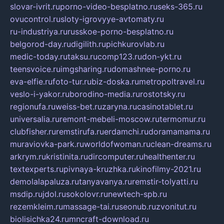
slovar-ivrit.ru
porno-video-besplatno.ru
seks-365.ru
ovucontrol.ru
sloty-igrovyye-avtomaty.ru
ru-industriya.ru
russkoe-porno-besplatno.ru
belgorod-day.ru
digilith.ru
pichkurovlab.ru
medic-today.ru
taksu.ru
comp123.ru
don-ykt.ru
teensvoice.ru
imgsharing.ru
domashnee-porno.ru
eva-elfie.ru
foto-tur.ru
biz-doska.ru
metropoltravel.ru
veslo-i-yakor.ru
borodino-media.ru
rostotsky.ru
regionufa.ru
weiss-bet.ru
zaryna.ru
casinotablet.ru
universalia.ru
remont-mebeli-moscow.ru
termomur.ru
clubfisher.ru
remstirufa.ru
erdamchi.ru
doramamama.ru
muraviovka-park.ru
worldofwoman.ru
clean-dreams.ru
arkrym.ru
kristinita.ru
dircomputer.ru
healthenter.ru
textexperts.ru
pivnaya-kruzhka.ru
kinofilmy-2021.ru
demolalapaluza.ru
tanyavanya.ru
remstir-tolyatti.ru
msdip.ru
jdol.ru
sokolovr.ru
newtech-spb.ru
rezemkleim.ru
massage-tai.ru
seonub.ru
zvonitut.ru
biolisichka24.ru
mncraft-download.ru