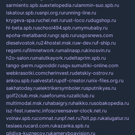
sarmiento.spb.su
extelopedia.ru
lammin-suo.spb.ru
iskatour.spb.ru
snpi.org.ru
running-line.ru
krygeva-spa.ru
chel.net.ru
rust-loco.ru
dugshop.ru
hl-beta.spb.ru
school494.spb.ru
mymubaby.ru
epoha-metalband.ru
ngr.spb.ru
rusgosnews.com
dieselvostok.ru
24hostel.msk.ru
w-dev.ru
f-ship.ru
regsmi.ru
filmnetwork.ru
malinasp.ru
kinosvin.ru
h2o-salon.ru
malutkayork.ru
deltaprim.spb.ru
tango-perm.ru
gooddir.ru
sgv.su
multiki-online.com
webkrasotki.com
cherinvest.ru
detskiy-ostrov.ru
ankou.spb.ru
alvesta1.ru
pdf-creator.ru
nix-files.org.ru
sakhatoday.ru
elektrikersymboler.ru
sputnikyes.ru
golf2club.msk.ru
aeforums.ru
zallclub.ru
multimodal.msk.ru
habaigry.ru
haikko.ru
sobakopedia.ru
isz-fest.ru
ewnc.info
screensaver-clock.net.ru
volnav.spb.ru
comnat.ru
npf.net.ru
7bit.pp.ru
kalugatur.ru
tesiaes.ru
card.com.ru
kazanka.spb.ru
gildiya-kuznecov.ru
kameryboavision.ru