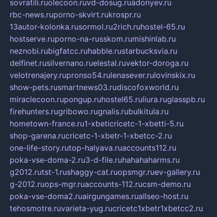
sovratili.ru
olecoon.ru
vd-dosug.ru
adonyev.ru
rbc-news.ru
porno-skvirt.ru
krospr.ru
13autor-kolonka.ru
sormol.ru
2rich.ru
hostel-65.ru
hostserve.ru
porno-na-russkom.ru
mishinlab.ru
neznobi.ru
bigfatcc.ru
habble.ru
starbucksvia.ru
delfinet.ru
silvernano.ru
elestal.ru
vektor-doroga.ru
velotrenajery.ru
pronso54.ru
lenasever.ru
lovinskix.ru
show-pets.ru
smartnews03.ru
discofoxworld.ru
miraclecoon.ru
pongup.ru
hostel65.ru
liura.ru
glasspb.ru
firehunters.ru
gribowo.ru
gnalis.ru
bulkitula.ru
hometown-france.ru
1-xbeticricetc-1-xbetti-5.ru
shop-garena.ru
cricetc-1-xbetr-1-xbetcc-2.ru
one-life-story.ru
top-halyava.ru
accounts112.ru
poka-vse-doma-2.ru
3-d-file.ru
hahahaharms.ru
g2012.ru
tst-1.ru
shaggy-cat.ru
opsmgr.ru
ev-gallery.ru
g-2012.ru
ops-mgr.ru
accounts-112.ru
csm-demo.ru
poka-vse-doma2.ru
airgungames.ru
allseo-host.ru
tehosmotre.ru
varieta-yug.ru
cricetc1xbetr1xbetcc2.ru