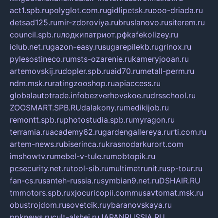
act1.spb.ru
polyglot.com.ru
gidlipetsk.ru
ooo-driada.ru
detsad125.ru
mir-zdoroviya.ru
bruslanovo.ru
siterem.ru
council.spb.ru
лодкипатриот.рф
kafekolizey.ru
iclub.net.ru
gazon-easy.ru
sugarepilekb.ru
grinox.ru
pylesostineco.ru
msts-ozarenie.ru
kameryjooan.ru
artemovskij.ru
dopler.spb.ru
aid70.ru
metall-perm.ru
ndm.msk.ru
ratingzooshop.ru
apiaccess.ru
globalautotrade.info
bezverhovskoe.ru
drsschool.ru
ZOOSMART.SPB.RU
dalakony.ru
medikijob.ru
remontt.spb.ru
photostudia.spb.ru
myragon.ru
terramia.ru
academy62.ru
gardengallereya.ru
rti.com.ru
artem-news.ru
biserinca.ru
krasnodarkurort.com
imshowtv.ru
mebel-v-tule.ru
mobtopik.ru
pcsecurity.net.ru
tool-sib.ru
multimetrunit.ru
sp-tour.ru
fan-cs.ru
santeh-russia.ru
symbian9.net.ru
DSHAIR.RU
tmmotors.spb.ru
xjocuricopii.com
musavtomat.msk.ru
obustrojdom.ru
sovetcik.ru
ybaranovskaya.ru
ppknews.ru
cult-alshei.ru
JAPANRUSSIA.RU