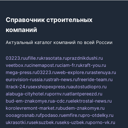
Справочник строительных
компаний
Актуальный каталог компаний по всей России
03223.ru
ufille.ru
krasotata.ru
prazdnikdushi.ru
veetbox.ru
cinemapost.ru
ciam-fr.ru
kraft-you.ru
mega-press.ru
03223.ru
web-explore.ru
rastenuya.ru
eurovision-russia.ru
strah-news.ru
freeride-team.ru
itrack-24.ru
sexshopexpress.ru
autostudiopro.ru
alabuga-cityhotel.ru
pornv.ru
atlantpereezd.ru
bud-em-znakomye.ru
a-cdc.ru
elektrostal-news.ru
korolevremont-market.ru
budem-znakomye.ru
oooagrosnab.ru
fpodaso.ru
emfire.ru
pro-otdelky.ru
ukrasotki.ru
seksuzbek.ru
seks-uzbek.ru
porno-vk.ru