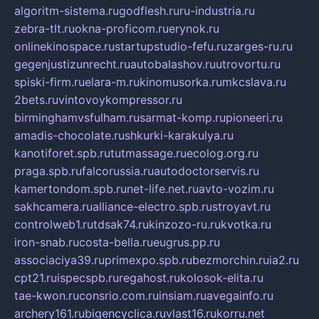
algoritm-sistema.ru
godflesh.ru
ru-industria.ru
zebra-tlt.ru
okna-proficom.ru
erynok.ru
onlinekinospace.ru
startupstudio-fefu.ru
zarges-ru.ru
gegenjustizunrecht.ru
autobalashov.ru
utrovortu.ru
spiski-firm.ru
elara-m.ru
kinomusorka.ru
mkcslava.ru
2bets.ru
vintovoykompressor.ru
birminghamvsfulham.ru
sarmat-komp.ru
pioneeri.ru
amadis-chocolate.ru
shkurki-karakulya.ru
kanotiforet.spb.ru
tutmassage.ru
ecolog.org.ru
praga.spb.ru
falcorussia.ru
autodoctorservis.ru
kamertondom.spb.ru
net-life.net.ru
avto-vozim.ru
sakhcamera.ru
alliance-electro.spb.ru
stroyavt.ru
controlweb1.ru
tdsak74.ru
kinzozo-ru.ru
kvotka.ru
iron-snab.ru
costa-bella.ru
eugrus.pp.ru
associaciya39.ru
primexpo.spb.ru
bezmorchin.ru
ia2.ru
cpt21.ru
ispecspb.ru
regahost.ru
kolosok-elita.ru
tae-kwon.ru
consrio.com.ru
insiam.ru
avegainfo.ru
archery161.ru
bigencyclica.ru
vlast16.ru
korru.net