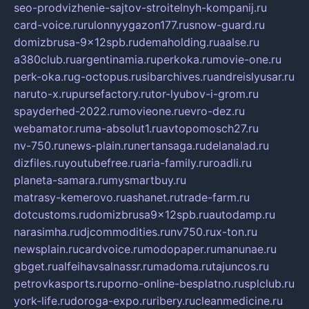
seo-prodvizhenie-sajtov-stroitelnyh-kompanij.ru
card-voice.ru
rulonnyygazon177.ru
snow-guard.ru
domizbrusa-9x12spb.ru
demaholding.ru
aalse.ru
a380club.ru
argentinamia.ru
perkoka.ru
movie-one.ru
perk-oka.ru
g-octopus.ru
sibarchives.ru
andreislyusar.ru
naruto-x.ru
pursefactory.ru
tor-lyubov-i-grom.ru
spayderhed-2022.ru
movieone.ru
evro-dez.ru
webamator.ru
ma-absolut1.ru
avtopomosch27.ru
nv-750.ru
news-plain.ru
nertansaga.ru
delanalad.ru
dizfiles.ru
youtubefree.ru
aria-family.ru
roadli.ru
planeta-samara.ru
mysmartbuy.ru
matrasy-kemerovo.ru
ashanet.ru
trade-farm.ru
dotcustoms.ru
domizbrusa9x12spb.ru
autodamp.ru
narasimha.ru
djcommodities.ru
nv750.ru
x-ton.ru
newsplain.ru
cardvoice.ru
modopaper.ru
manunae.ru
gbget.ru
alfeihavsalnassr.ru
madoma.ru
tajuncos.ru
petrovkasports.ru
porno-online-besplatno.ru
splclub.ru
york-life.ru
doroga-expo.ru
ribery.ru
cleanmedicine.ru