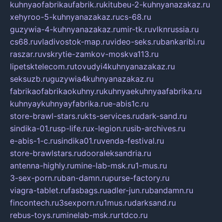
kuhnyaofabrikaufabrik.ru
kitubeu-2-kuhnyanazakaz.ru
xehyroo-5-kuhnyanazakaz.ru
cs-68.ru
guzywia-4-kuhnyanazakaz.ru
mir-tk.ru
vlknrussia.ru
cs68.ru
vladivostok-map.ru
video-seks.ru
bankaribi.ru
raszar.ru
vskrytie-zamkov-moskva113.ru
lipetsktelecom.ru
tovudyi4kuhnyanazakaz.ru
seksuzb.ru
guzywia4kuhnyanazakaz.ru
fabrikaofabrikaokuhny.ru
kuhnyaekuhnyaafabrika.ru
kuhnyaykuhnyayfabrika.ru
e-abis1c.ru
store-brawl-stars.ru
kts-services.ru
dark-sand.ru
sindika-01.ru
sp-life.ru
x-legion.ru
sib-archives.ru
e-abis-1-c.ru
sindika01.ru
venda-festival.ru
store-brawlstars.ru
dooraleksandria.ru
antenna-highly.ru
mine-lab-msk.ru
1-mus.ru
3-sex-porn.ru
ban-damn.ru
purse-factory.ru
viagra-tablet.ru
fasbags.ru
adler-jun.ru
bandamn.ru
fincontech.ru
3sexporn.ru
1mus.ru
darksand.ru
rebus-toys.ru
minelab-msk.ru
rtdco.ru