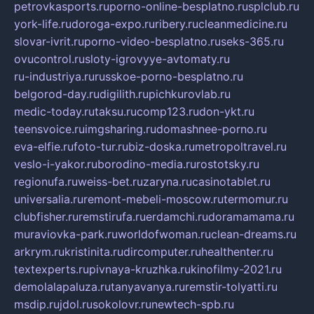
petrovkasports.ru
porno-online-besplatno.ru
splclub.ru
york-life.ru
doroga-expo.ru
ribery.ru
cleanmedicine.ru
slovar-ivrit.ru
porno-video-besplatno.ru
seks-365.ru
ovucontrol.ru
sloty-igrovyye-avtomaty.ru
ru-industriya.ru
russkoe-porno-besplatno.ru
belgorod-day.ru
digilith.ru
pichkurovlab.ru
medic-today.ru
taksu.ru
comp123.ru
don-ykt.ru
teensvoice.ru
imgsharing.ru
domashnee-porno.ru
eva-elfie.ru
foto-tur.ru
biz-doska.ru
metropoltravel.ru
veslo-i-yakor.ru
borodino-media.ru
rostotsky.ru
regionufa.ru
weiss-bet.ru
zaryna.ru
casinotablet.ru
universalia.ru
remont-mebeli-moscow.ru
termomur.ru
clubfisher.ru
remstirufa.ru
erdamchi.ru
doramamama.ru
muraviovka-park.ru
worldofwoman.ru
clean-dreams.ru
arkrym.ru
kristinita.ru
dircomputer.ru
healthenter.ru
textexperts.ru
pivnaya-kruzhka.ru
kinofilmy-2021.ru
demolalapaluza.ru
tanyavanya.ru
remstir-tolyatti.ru
msdip.ru
jdol.ru
sokolovr.ru
newtech-spb.ru