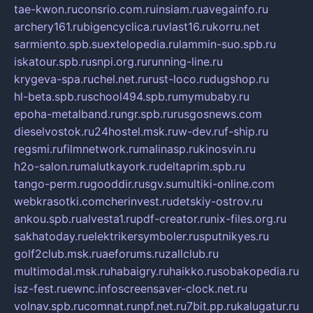
tae-kwon.ru
consrio.com.ru
insiam.ru
avegainfo.ru
archery161.ru
bigencyclica.ru
vlast16.ru
korru.net
sarmiento.spb.su
extelopedia.ru
lammin-suo.spb.ru
iskatour.spb.ru
snpi.org.ru
running-line.ru
krygeva-spa.ru
chel.net.ru
rust-loco.ru
dugshop.ru
hl-beta.spb.ru
school494.spb.ru
mymubaby.ru
epoha-metalband.ru
ngr.spb.ru
rusgosnews.com
dieselvostok.ru
24hostel.msk.ru
w-dev.ru
f-ship.ru
regsmi.ru
filmnetwork.ru
malinasp.ru
kinosvin.ru
h2o-salon.ru
malutkayork.ru
deltaprim.spb.ru
tango-perm.ru
gooddir.ru
sgv.su
multiki-online.com
webkrasotki.com
cherinvest.ru
detskiy-ostrov.ru
ankou.spb.ru
alvesta1.ru
pdf-creator.ru
nix-files.org.ru
sakhatoday.ru
elektrikersymboler.ru
sputnikyes.ru
golf2club.msk.ru
aeforums.ru
zallclub.ru
multimodal.msk.ru
habaigry.ru
haikko.ru
sobakopedia.ru
isz-fest.ru
ewnc.info
screensaver-clock.net.ru
volnav.spb.ru
comnat.ru
npf.net.ru
7bit.pp.ru
kalugatur.ru