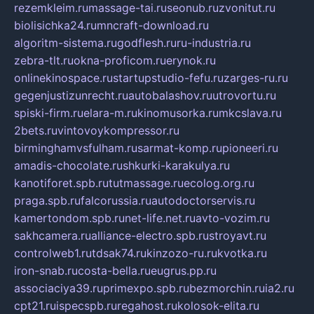
rezemkleim.ru
massage-tai.ru
seonub.ru
zvonitut.ru
biolisichka24.ru
mncraft-download.ru
algoritm-sistema.ru
godflesh.ru
ru-industria.ru
zebra-tlt.ru
okna-proficom.ru
erynok.ru
onlinekinospace.ru
startupstudio-fefu.ru
zarges-ru.ru
gegenjustizunrecht.ru
autobalashov.ru
utrovortu.ru
spiski-firm.ru
elara-m.ru
kinomusorka.ru
mkcslava.ru
2bets.ru
vintovoykompressor.ru
birminghamvsfulham.ru
sarmat-komp.ru
pioneeri.ru
amadis-chocolate.ru
shkurki-karakulya.ru
kanotiforet.spb.ru
tutmassage.ru
ecolog.org.ru
praga.spb.ru
falcorussia.ru
autodoctorservis.ru
kamertondom.spb.ru
net-life.net.ru
avto-vozim.ru
sakhcamera.ru
alliance-electro.spb.ru
stroyavt.ru
controlweb1.ru
tdsak74.ru
kinzozo-ru.ru
kvotka.ru
iron-snab.ru
costa-bella.ru
eugrus.pp.ru
associaciya39.ru
primexpo.spb.ru
bezmorchin.ru
ia2.ru
cpt21.ru
ispecspb.ru
regahost.ru
kolosok-elita.ru