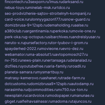
fincontech.ru
3sexporn.ru
1mus.ru
darksand.ru
rebus-toys.ru
minelab-msk.ru
rtdco.ru
seo-prodvizhenie-sajtov-stroitelnyh-kompanij.ru
card-voice.ru
rulonnyygazon177.ru
snow-guard.ru
domizbrusa-9x12spb.ru
demaholding.ru
aalse.ru
a380club.ru
argentinamia.ru
perkoka.ru
movie-one.ru
perk-oka.ru
g-octopus.ru
sibarchives.ru
andreislyusar.ru
naruto-x.ru
pursefactory.ru
tor-lyubov-i-grom.ru
spayderhed-2022.ru
movieone.ru
evro-dez.ru
webamator.ru
ma-absolut1.ru
avtopomosch27.ru
nv-750.ru
news-plain.ru
nertansaga.ru
delanalad.ru
dizfiles.ru
youtubefree.ru
aria-family.ru
roadli.ru
planeta-samara.ru
mysmartbuy.ru
matrasy-kemerovo.ru
ashanet.ru
trade-farm.ru
dotcustoms.ru
domizbrusa9x12spb.ru
autodamp.ru
narasimha.ru
djcommodities.ru
nv750.ru
x-ton.ru
newsplain.ru
cardvoice.ru
modopaper.ru
manunae.ru
gbget.ru
alfeihavsalnassr.ru
madoma.ru
tajuncos.ru