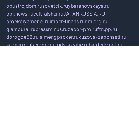
obustrojdom.ru
sovetcik.ru
ybaranovskaya.ru
ppknews.ru
cult-alshei.ru
JAPANRUSSIA.RU
proekciyamebel.ru
imper-finans.ru
rim.org.ru
glamourai.ru
brassminus.ru
zabor-pro.ru
ftn.pp.ru
dorogoe58.ru
laimengpacker.ru
kuzova-zapchasti.ru
sageerp.ru
taxodrom.ru
dsrazvitie.ru
hardcity.net.ru
ratinghomegames.ru
topservice25.ru
gubernyan.ru
gtglasslined.ru
ii4.ru
tssport.spb.ru
andorra24.com
blackwallstreet.ru
oboimos.ru
optim-doors.com.ru
ikuch.ru
nycr.org.ru
npa21.ru
vremya-ch.spb.ru
desert000.ru
ivtorgi.ru
ifiori.ru
catalog-statei.ru
dcv.org.ru
spetsmaster174.ru
ipkameryhiseeu.ru
dum26.ru
ruspol.spb.ru
fr-opendp.ru
kam-solnyshko.ru
cheyenne-arapaho.ru
sevzapmetal.spb.ru
ted-lapidus.spb.ru
parasite-eliminator.ru
sigma-complete.ru
modernworld.ru
dama-moda.ru
eholot-group.ru
sk-nvkz.ru
DRONGOLD.RU
democratia2.ru
i-farmer.ru
mass-sport.org