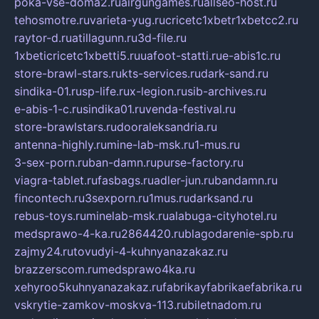
poka-vse-doma2.ru
airgungames.ru
allseo-host.ru
tehosmotre.ru
varieta-yug.ru
cricetc1xbetr1xbetcc2.ru
raytor-d.ru
atillagunn.ru
3d-file.ru
1xbeticricetc1xbetti5.ru
uafoot-statti.ru
e-abis1c.ru
store-brawl-stars.ru
kts-services.ru
dark-sand.ru
sindika-01.ru
sp-life.ru
x-legion.ru
sib-archives.ru
e-abis-1-c.ru
sindika01.ru
venda-festival.ru
store-brawlstars.ru
dooraleksandria.ru
antenna-highly.ru
mine-lab-msk.ru
1-mus.ru
3-sex-porn.ru
ban-damn.ru
purse-factory.ru
viagra-tablet.ru
fasbags.ru
adler-jun.ru
bandamn.ru
fincontech.ru
3sexporn.ru
1mus.ru
darksand.ru
rebus-toys.ru
minelab-msk.ru
alabuga-cityhotel.ru
medsprawo-4-ka.ru
2864420.ru
blagodarenie-spb.ru
zajmy24.ru
tovudyi-4-kuhnyanazakaz.ru
brazzerscom.ru
medsprawo4ka.ru
xehyroo5kuhnyanazakaz.ru
fabrikayfabrikaefabrika.ru
vskrytie-zamkov-moskva-113.ru
biletnadom.ru