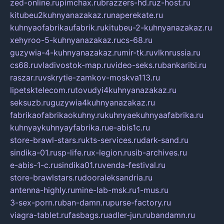
zed-online.ru
pimchax.ru
brazzers-hd.ru
z-host.ru
kitubeu2kuhnyanazakaz.ru
naperekate.ru
kuhnyaofabrikaufabrik.ru
kitubeu-2-kuhnyanazakaz.ru
xehyroo-5-kuhnyanazakaz.ru
cs-68.ru
guzywia-4-kuhnyanazakaz.ru
mir-tk.ru
vlknrussia.ru
cs68.ru
vladivostok-map.ru
video-seks.ru
bankaribi.ru
raszar.ru
vskrytie-zamkov-moskva113.ru
lipetsktelecom.ru
tovudyi4kuhnyanazakaz.ru
seksuzb.ru
guzywia4kuhnyanazakaz.ru
fabrikaofabrikaokuhny.ru
kuhnyaekuhnyaafabrika.ru
kuhnyaykuhnyayfabrika.ru
e-abis1c.ru
store-brawl-stars.ru
kts-services.ru
dark-sand.ru
sindika-01.ru
sp-life.ru
x-legion.ru
sib-archives.ru
e-abis-1-c.ru
sindika01.ru
venda-festival.ru
store-brawlstars.ru
dooraleksandria.ru
antenna-highly.ru
mine-lab-msk.ru
1-mus.ru
3-sex-porn.ru
ban-damn.ru
purse-factory.ru
viagra-tablet.ru
fasbags.ru
adler-jun.ru
bandamn.ru