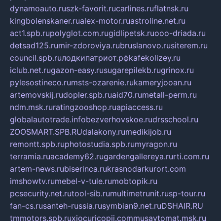
dynamoauto.ru
szk-favorit.ru
carlines.ru
flatnsk.ru
kingbolenskaner.ru
alex-motor.ru
astroline.net.ru
act1.spb.ru
polyglot.com.ru
gidlipetsk.ru
ooo-driada.ru
detsad125.ru
mir-zdoroviya.ru
bruslanovo.ru
siterem.ru
council.spb.ru
лодкипатриот.рф
kafekolizey.ru
iclub.net.ru
gazon-easy.ru
sugarepilekb.ru
grinox.ru
pylesostineco.ru
msts-ozarenie.ru
kameryjooan.ru
artemovskij.ru
dopler.spb.ru
aid70.ru
metall-perm.ru
ndm.msk.ru
ratingzooshop.ru
apiaccess.ru
globalautotrade.info
bezverhovskoe.ru
drsschool.ru
ZOOSMART.SPB.RU
dalakony.ru
medikijob.ru
remontt.spb.ru
photostudia.spb.ru
myragon.ru
terramia.ru
academy62.ru
gardengallereya.ru
rti.com.ru
artem-news.ru
biserinca.ru
krasnodarkurort.com
imshowtv.ru
mebel-v-tule.ru
mobtopik.ru
pcsecurity.net.ru
tool-sib.ru
multimetrunit.ru
sp-tour.ru
fan-cs.ru
santeh-russia.ru
symbian9.net.ru
DSHAIR.RU
tmmotors.spb.ru
xjocuricopii.com
musavtomat.msk.ru