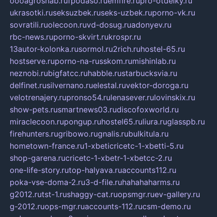
oooagrosnab.ru
fpodaso.ru
emfire.ru
pro-otdelky.ru
ukrasotki.ru
seksuzbek.ru
seks-uzbek.ru
porno-vk.ru
sovratili.ru
olecoon.ru
vd-dosug.ru
adonyev.ru
rbc-news.ru
porno-skvirt.ru
krospr.ru
13autor-kolonka.ru
sormol.ru
2rich.ru
hostel-65.ru
hostserve.ru
porno-na-russkom.ru
mishinlab.ru
neznobi.ru
bigfatcc.ru
habble.ru
starbucksvia.ru
delfinet.ru
silvernano.ru
elestal.ru
vektor-doroga.ru
velotrenajery.ru
pronso54.ru
lenasever.ru
lovinskix.ru
show-pets.ru
smartnews03.ru
discofoxworld.ru
miraclecoon.ru
pongup.ru
hostel65.ru
liura.ru
glasspb.ru
firehunters.ru
gribowo.ru
gnalis.ru
bulkitula.ru
hometown-france.ru
1-xbeticricetc-1-xbetti-5.ru
shop-garena.ru
cricetc-1-xbetr-1-xbetcc-2.ru
one-life-story.ru
top-halyava.ru
accounts112.ru
poka-vse-doma-2.ru
3-d-file.ru
hahahaharms.ru
g2012.ru
tst-1.ru
shaggy-cat.ru
opsmgr.ru
ev-gallery.ru
g-2012.ru
ops-mgr.ru
accounts-112.ru
csm-demo.ru