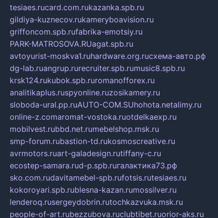
tesiaes.ru
card.com.ru
kazanka.spb.ru
gildiya-kuznecov.ru
kameryboavision.ru
griffoncom.spb.ru
fabrika-emotsiy.ru
PARK-MATROSOVA.RU
agat.spb.ru
avtoyurist-moskva1.ru
hardware.org.ru
схема-авто.рф
dg-lab.ru
angrup.ru
recruiter.spb.ru
music8.spb.ru
krsk124.ru
kubok.spb.ru
romanofforex.ru
analitikaplus.ru
spyonline.ru
zosikamery.ru
sloboda-ural.pp.ru
AUTO-COM.SU
hohota.net
alimy.ru
online-z.com
aromat-vostoka.ru
otdelkaexp.ru
mobilvest.ru
bbd.net.ru
mebelshop.msk.ru
smp-forum.ru
bastion-td.ru
kosmoscreative.ru
avrmotors.ru
art-galadesign.ru
tiffany-c.ru
ecostep-samara.ru
d-p.spb.ru
галактика73.рф
sko.com.ru
davitamebel-spb.ru
fotsis.ru
tesiaes.ru
kokoroyari.spb.ru
blesna-kazan.ru
mossilver.ru
lenderoq.ru
sergeydobrin.ru
tochkazvuka.msk.ru
people-of-art.ru
bezzubova.ru
clubtibet.ru
orior-aks.ru