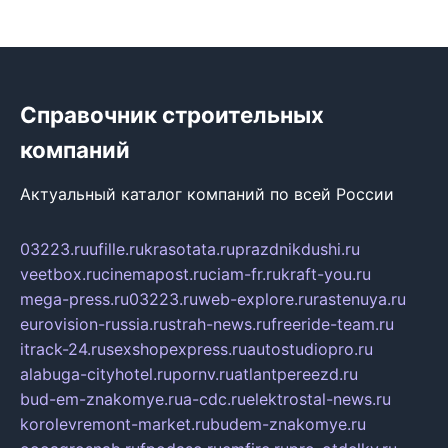
Справочник строительных
компаний
Актуальный каталог компаний по всей России
03223.ru
ufille.ru
krasotata.ru
prazdnikdushi.ru
veetbox.ru
cinemapost.ru
ciam-fr.ru
kraft-you.ru
mega-press.ru
03223.ru
web-explore.ru
rastenuya.ru
eurovision-russia.ru
strah-news.ru
freeride-team.ru
itrack-24.ru
sexshopexpress.ru
autostudiopro.ru
alabuga-cityhotel.ru
pornv.ru
atlantpereezd.ru
bud-em-znakomye.ru
a-cdc.ru
elektrostal-news.ru
korolevremont-market.ru
budem-znakomye.ru