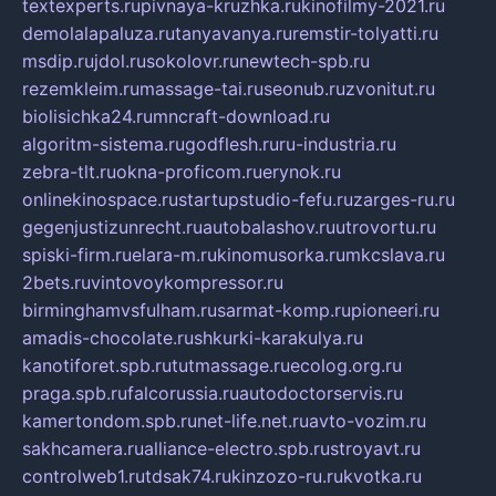
textexperts.ru
pivnaya-kruzhka.ru
kinofilmy-2021.ru
demolalapaluza.ru
tanyavanya.ru
remstir-tolyatti.ru
msdip.ru
jdol.ru
sokolovr.ru
newtech-spb.ru
rezemkleim.ru
massage-tai.ru
seonub.ru
zvonitut.ru
biolisichka24.ru
mncraft-download.ru
algoritm-sistema.ru
godflesh.ru
ru-industria.ru
zebra-tlt.ru
okna-proficom.ru
erynok.ru
onlinekinospace.ru
startupstudio-fefu.ru
zarges-ru.ru
gegenjustizunrecht.ru
autobalashov.ru
utrovortu.ru
spiski-firm.ru
elara-m.ru
kinomusorka.ru
mkcslava.ru
2bets.ru
vintovoykompressor.ru
birminghamvsfulham.ru
sarmat-komp.ru
pioneeri.ru
amadis-chocolate.ru
shkurki-karakulya.ru
kanotiforet.spb.ru
tutmassage.ru
ecolog.org.ru
praga.spb.ru
falcorussia.ru
autodoctorservis.ru
kamertondom.spb.ru
net-life.net.ru
avto-vozim.ru
sakhcamera.ru
alliance-electro.spb.ru
stroyavt.ru
controlweb1.ru
tdsak74.ru
kinzozo-ru.ru
kvotka.ru