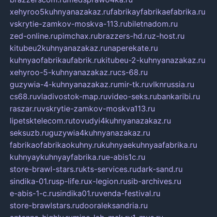
xehyroo5kuhnyanazakaz.ru
fabrikayfabrikaefabrika.ru
vskrytie-zamkov-moskva-113.ru
biletnadom.ru
zed-online.ru
pimchax.ru
brazzers-hd.ru
z-host.ru
kitubeu2kuhnyanazakaz.ru
naperekate.ru
kuhnyaofabrikaufabrik.ru
kitubeu-2-kuhnyanazakaz.ru
xehyroo-5-kuhnyanazakaz.ru
cs-68.ru
guzywia-4-kuhnyanazakaz.ru
mir-tk.ru
vlknrussia.ru
cs68.ru
vladivostok-map.ru
video-seks.ru
bankaribi.ru
raszar.ru
vskrytie-zamkov-moskva113.ru
lipetsktelecom.ru
tovudyi4kuhnyanazakaz.ru
seksuzb.ru
guzywia4kuhnyanazakaz.ru
fabrikaofabrikaokuhny.ru
kuhnyaekuhnyaafabrika.ru
kuhnyaykuhnyayfabrika.ru
e-abis1c.ru
store-brawl-stars.ru
kts-services.ru
dark-sand.ru
sindika-01.ru
sp-life.ru
x-legion.ru
sib-archives.ru
e-abis-1-c.ru
sindika01.ru
venda-festival.ru
store-brawlstars.ru
dooraleksandria.ru