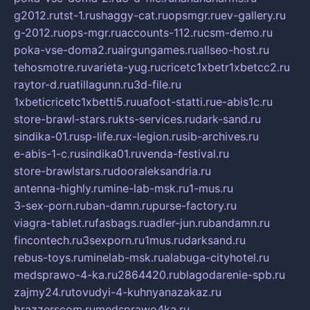
g2012.ru
tst-1.ru
shaggy-cat.ru
opsmgr.ru
ev-gallery.ru
g-2012.ru
ops-mgr.ru
accounts-112.ru
csm-demo.ru
poka-vse-doma2.ru
airgungames.ru
allseo-host.ru
tehosmotre.ru
varieta-yug.ru
cricetc1xbetr1xbetcc2.ru
raytor-d.ru
atillagunn.ru
3d-file.ru
1xbeticricetc1xbetti5.ru
uafoot-statti.ru
e-abis1c.ru
store-brawl-stars.ru
kts-services.ru
dark-sand.ru
sindika-01.ru
sp-life.ru
x-legion.ru
sib-archives.ru
e-abis-1-c.ru
sindika01.ru
venda-festival.ru
store-brawlstars.ru
dooraleksandria.ru
antenna-highly.ru
mine-lab-msk.ru
1-mus.ru
3-sex-porn.ru
ban-damn.ru
purse-factory.ru
viagra-tablet.ru
fasbags.ru
adler-jun.ru
bandamn.ru
fincontech.ru
3sexporn.ru
1mus.ru
darksand.ru
rebus-toys.ru
minelab-msk.ru
alabuga-cityhotel.ru
medsprawo-4-ka.ru
2864420.ru
blagodarenie-spb.ru
zajmy24.ru
tovudyi-4-kuhnyanazakaz.ru
brazzerscom.ru
medsprawo4ka.ru