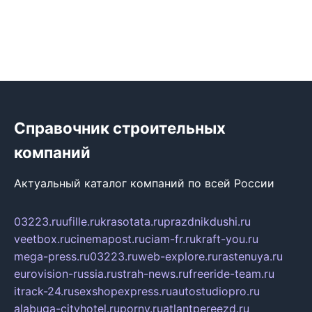
Справочник строительных
компаний
Актуальный каталог компаний по всей России
03223.ru
ufille.ru
krasotata.ru
prazdnikdushi.ru
veetbox.ru
cinemapost.ru
ciam-fr.ru
kraft-you.ru
mega-press.ru
03223.ru
web-explore.ru
rastenuya.ru
eurovision-russia.ru
strah-news.ru
freeride-team.ru
itrack-24.ru
sexshopexpress.ru
autostudiopro.ru
alabuga-cityhotel.ru
pornv.ru
atlantpereezd.ru