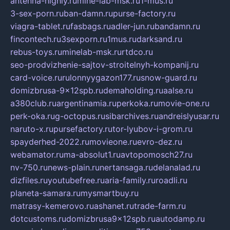
antenna-highly.ru
mine-lab-msk.ru
1-mus.ru
3-sex-porn.ru
ban-damn.ru
purse-factory.ru
viagra-tablet.ru
fasbags.ru
adler-jun.ru
bandamn.ru
fincontech.ru
3sexporn.ru
1mus.ru
darksand.ru
rebus-toys.ru
minelab-msk.ru
rtdco.ru
seo-prodvizhenie-sajtov-stroitelnyh-kompanij.ru
card-voice.ru
rulonnyygazon177.ru
snow-guard.ru
domizbrusa-9x12spb.ru
demaholding.ru
aalse.ru
a380club.ru
argentinamia.ru
perkoka.ru
movie-one.ru
perk-oka.ru
g-octopus.ru
sibarchives.ru
andreislyusar.ru
naruto-x.ru
pursefactory.ru
tor-lyubov-i-grom.ru
spayderhed-2022.ru
movieone.ru
evro-dez.ru
webamator.ru
ma-absolut1.ru
avtopomosch27.ru
nv-750.ru
news-plain.ru
nertansaga.ru
delanalad.ru
dizfiles.ru
youtubefree.ru
aria-family.ru
roadli.ru
planeta-samara.ru
mysmartbuy.ru
matrasy-kemerovo.ru
ashanet.ru
trade-farm.ru
dotcustoms.ru
domizbrusa9x12spb.ru
autodamp.ru