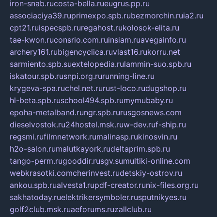
iron-snab.ru
costa-bella.ru
eugrus.pp.ru
associaciya39.ru
primexpo.spb.ru
bezmorchin.ru
ia2.ru
cpt21.ru
ispecspb.ru
regahost.ru
kolosok-elita.ru
tae-kwon.ru
consrio.com.ru
insiam.ru
avegainfo.ru
archery161.ru
bigencyclica.ru
vlast16.ru
korru.net
sarmiento.spb.su
extelopedia.ru
lammin-suo.spb.ru
iskatour.spb.ru
snpi.org.ru
running-line.ru
krygeva-spa.ru
chel.net.ru
rust-loco.ru
dugshop.ru
hl-beta.spb.ru
school494.spb.ru
mymubaby.ru
epoha-metalband.ru
ngr.spb.ru
rusgosnews.com
dieselvostok.ru
24hostel.msk.ru
w-dev.ru
f-ship.ru
regsmi.ru
filmnetwork.ru
malinasp.ru
kinosvin.ru
h2o-salon.ru
malutkayork.ru
deltaprim.spb.ru
tango-perm.ru
gooddir.ru
sgv.su
multiki-online.com
webkrasotki.com
cherinvest.ru
detskiy-ostrov.ru
ankou.spb.ru
alvesta1.ru
pdf-creator.ru
nix-files.org.ru
sakhatoday.ru
elektrikersymboler.ru
sputnikyes.ru
golf2club.msk.ru
aeforums.ru
zallclub.ru