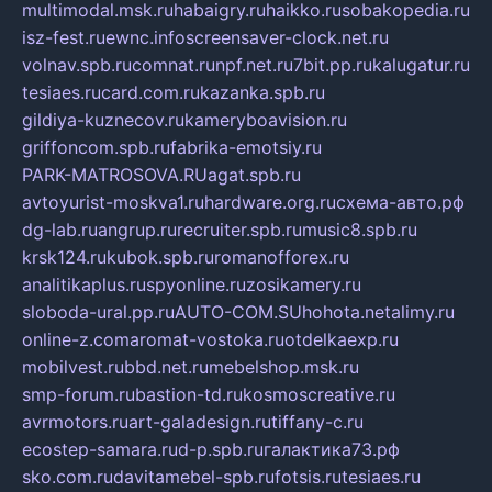
multimodal.msk.ru
habaigry.ru
haikko.ru
sobakopedia.ru
isz-fest.ru
ewnc.info
screensaver-clock.net.ru
volnav.spb.ru
comnat.ru
npf.net.ru
7bit.pp.ru
kalugatur.ru
tesiaes.ru
card.com.ru
kazanka.spb.ru
gildiya-kuznecov.ru
kameryboavision.ru
griffoncom.spb.ru
fabrika-emotsiy.ru
PARK-MATROSOVA.RU
agat.spb.ru
avtoyurist-moskva1.ru
hardware.org.ru
схема-авто.рф
dg-lab.ru
angrup.ru
recruiter.spb.ru
music8.spb.ru
krsk124.ru
kubok.spb.ru
romanofforex.ru
analitikaplus.ru
spyonline.ru
zosikamery.ru
sloboda-ural.pp.ru
AUTO-COM.SU
hohota.net
alimy.ru
online-z.com
aromat-vostoka.ru
otdelkaexp.ru
mobilvest.ru
bbd.net.ru
mebelshop.msk.ru
smp-forum.ru
bastion-td.ru
kosmoscreative.ru
avrmotors.ru
art-galadesign.ru
tiffany-c.ru
ecostep-samara.ru
d-p.spb.ru
галактика73.рф
sko.com.ru
davitamebel-spb.ru
fotsis.ru
tesiaes.ru