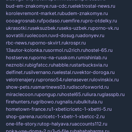
bud-em-znakomye.ru
a-cdc.ru
elektrostal-news.ru
korolevremont-market.ru
budem-znakomye.ru
oooagrosnab.ru
fpodaso.ru
emfire.ru
pro-otdelky.ru
ukrasotki.ru
seksuzbek.ru
seks-uzbek.ru
porno-vk.ru
sovratili.ru
olecoon.ru
vd-dosug.ru
adonyev.ru
rbc-news.ru
porno-skvirt.ru
krospr.ru
13autor-kolonka.ru
sormol.ru
2rich.ru
hostel-65.ru
hostserve.ru
porno-na-russkom.ru
mishinlab.ru
neznobi.ru
bigfatcc.ru
habble.ru
starbucksvia.ru
delfinet.ru
silvernano.ru
elestal.ru
vektor-doroga.ru
velotrenajery.ru
pronso54.ru
lenasever.ru
lovinskix.ru
show-pets.ru
smartnews03.ru
discofoxworld.ru
miraclecoon.ru
pongup.ru
hostel65.ru
liura.ru
glasspb.ru
firehunters.ru
gribowo.ru
gnalis.ru
bulkitula.ru
hometown-france.ru
1-xbeticricetc-1-xbetti-5.ru
shop-garena.ru
cricetc-1-xbetr-1-xbetcc-2.ru
one-life-story.ru
top-halyava.ru
accounts112.ru
poka-vse-doma-2.ru
3-d-file.ru
hahahaharms.ru