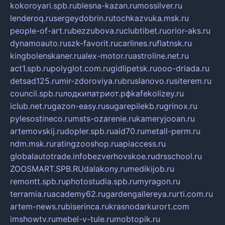
kokoroyari.spb.ru
blesna-kazan.ru
mossilver.ru
lenderoq.ru
sergeydobrin.ru
tochkazvuka.msk.ru
people-of-art.ru
bezzubova.ru
clubtibet.ru
orior-aks.ru
dynamoauto.ru
szk-favorit.ru
carlines.ru
flatnsk.ru
kingbolenskaner.ru
alex-motor.ru
astroline.net.ru
act1.spb.ru
polyglot.com.ru
gidlipetsk.ru
ooo-driada.ru
detsad125.ru
mir-zdoroviya.ru
bruslanovo.ru
siterem.ru
council.spb.ru
лодкипатриот.рф
kafekolizey.ru
iclub.net.ru
gazon-easy.ru
sugarepilekb.ru
grinox.ru
pylesostineco.ru
msts-ozarenie.ru
kameryjooan.ru
artemovskij.ru
dopler.spb.ru
aid70.ru
metall-perm.ru
ndm.msk.ru
ratingzooshop.ru
apiaccess.ru
globalautotrade.info
bezverhovskoe.ru
drsschool.ru
ZOOSMART.SPB.RU
dalakony.ru
medikijob.ru
remontt.spb.ru
photostudia.spb.ru
myragon.ru
terramia.ru
academy62.ru
gardengallereya.ru
rti.com.ru
artem-news.ru
biserinca.ru
krasnodarkurort.com
imshowtv.ru
mebel-v-tule.ru
mobtopik.ru