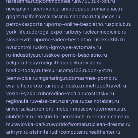
narasimha.ru
djcommodities.ru
nv750.ru
x-ton.ru
newsplain.ru
cardvoice.ru
modopaper.ru
manunae.ru
gbget.ru
alfeihavsalnassr.ru
madoma.ru
tajuncos.ru
petrovkasports.ru
porno-online-besplatno.ru
splclub.ru
york-life.ru
doroga-expo.ru
ribery.ru
cleanmedicine.ru
slovar-ivrit.ru
porno-video-besplatno.ru
seks-365.ru
ovucontrol.ru
sloty-igrovyye-avtomaty.ru
ru-industriya.ru
russkoe-porno-besplatno.ru
belgorod-day.ru
digilith.ru
pichkurovlab.ru
medic-today.ru
taksu.ru
comp123.ru
don-ykt.ru
teensvoice.ru
imgsharing.ru
domashnee-porno.ru
eva-elfie.ru
foto-tur.ru
biz-doska.ru
metropoltravel.ru
veslo-i-yakor.ru
borodino-media.ru
rostotsky.ru
regionufa.ru
weiss-bet.ru
zaryna.ru
casinotablet.ru
universalia.ru
remont-mebeli-moscow.ru
termomur.ru
clubfisher.ru
remstirufa.ru
erdamchi.ru
doramamama.ru
muraviovka-park.ru
worldofwoman.ru
clean-dreams.ru
arkrym.ru
kristinita.ru
dircomputer.ru
healthenter.ru