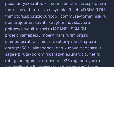
pcsecurity.net.ru
tool-sib.ru
multimetrunit.ru
sp-tour.ru
fan-cs.ru
santeh-russia.ru
symbian9.net.ru
DSHAIR.RU
tmmotors.spb.ru
xjocuricopii.com
musavtomat.msk.ru
obustrojdom.ru
sovetcik.ru
ybaranovskaya.ru
ppknews.ru
cult-alshei.ru
JAPANRUSSIA.RU
proekciyamebel.ru
imper-finans.ru
rim.org.ru
glamourai.ru
brassminus.ru
zabor-pro.ru
ftn.pp.ru
dorogoe58.ru
laimengpacker.ru
kuzova-zapchasti.ru
sageerp.ru
taxodrom.ru
dsrazvitie.ru
hardcity.net.ru
ratinghomegames.ru
topservice25.ru
gubernyan.ru
gtglasslined.ru
ii4.ru
tssport.spb.ru
andorra24.com
blackwallstreet.ru
oboimos.ru
optim-doors.com.ru
ikuch.ru
nycr.org.ru
npa21.ru
vremya-ch.spb.ru
desert000.ru
ivtorgi.ru
ifiori.ru
catalog-statei.ru
dcv.org.ru
spetsmaster174.ru
ipkameryhiseeu.ru
dum26.ru
ruspol.spb.ru
fr-opendp.ru
kam-solnyshko.ru
cheyenne-arapaho.ru
sevzapmetal.spb.ru
ted-lapidus.spb.ru
parasite-eliminator.ru