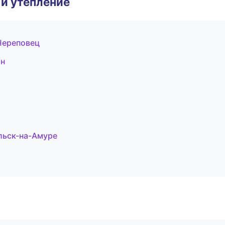
и утепление
Череповец
ан
льск-на-Амуре