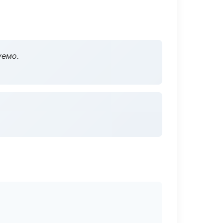
уемо.