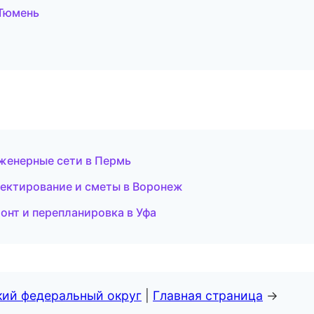
Тюмень
женерные сети в Пермь
ектирование и сметы в Воронеж
онт и перепланировка в Уфа
кий федеральный округ
|
Главная страница
→