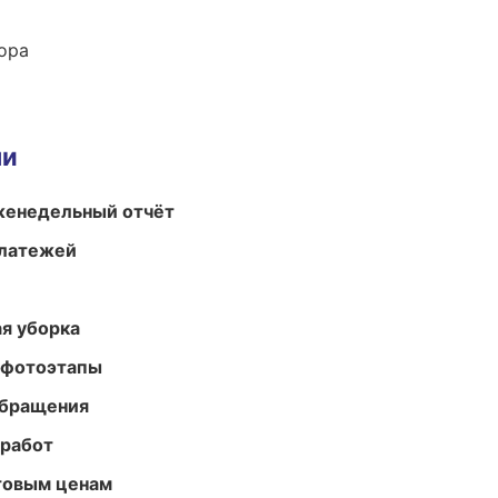
ора
ми
женедельный отчёт
платежей
ая уборка
 фотоэтапы
обращения
 работ
птовым ценам