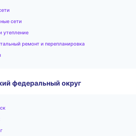
сети
ные сети
и утепление
тальный ремонт и перепланировка
ы
ский федеральный округ
ск
к
г