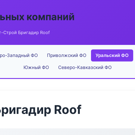
льных компаний
т-Строй Бригадир Roof
ро-Западный ФО
Приволжский ФО
Уральский ФО
Южный ФО
Северо-Кавказский ФО
ригадир Roof