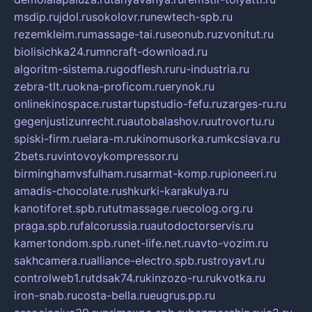
msdip.ru
jdol.ru
sokolovr.ru
newtech-spb.ru
rezemkleim.ru
massage-tai.ru
seonub.ru
zvonitut.ru
biolisichka24.ru
mncraft-download.ru
algoritm-sistema.ru
godflesh.ru
ru-industria.ru
zebra-tlt.ru
okna-proficom.ru
erynok.ru
onlinekinospace.ru
startupstudio-fefu.ru
zarges-ru.ru
gegenjustizunrecht.ru
autobalashov.ru
utrovortu.ru
spiski-firm.ru
elara-m.ru
kinomusorka.ru
mkcslava.ru
2bets.ru
vintovoykompressor.ru
birminghamvsfulham.ru
sarmat-komp.ru
pioneeri.ru
amadis-chocolate.ru
shkurki-karakulya.ru
kanotiforet.spb.ru
tutmassage.ru
ecolog.org.ru
praga.spb.ru
falcorussia.ru
autodoctorservis.ru
kamertondom.spb.ru
net-life.net.ru
avto-vozim.ru
sakhcamera.ru
alliance-electro.spb.ru
stroyavt.ru
controlweb1.ru
tdsak74.ru
kinzozo-ru.ru
kvotka.ru
iron-snab.ru
costa-bella.ru
eugrus.pp.ru