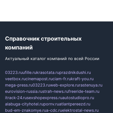
Справочник строительных
компаний
Актуальный каталог компаний по всей России
03223.ru
ufille.ru
krasotata.ru
prazdnikdushi.ru
veetbox.ru
cinemapost.ru
ciam-fr.ru
kraft-you.ru
mega-press.ru
03223.ru
web-explore.ru
rastenuya.ru
eurovision-russia.ru
strah-news.ru
freeride-team.ru
itrack-24.ru
sexshopexpress.ru
autostudiopro.ru
alabuga-cityhotel.ru
pornv.ru
atlantpereezd.ru
bud-em-znakomye.ru
a-cdc.ru
elektrostal-news.ru