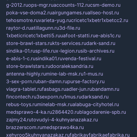
g-2012.ru
ops-mgr.ru
accounts-112.ru
csm-demo.ru
poka-vse-doma2.ru
airgungames.ru
allseo-host.ru
tehosmotre.ru
varieta-yug.ru
cricetc1xbetr1xbetcc2.ru
raytor-d.ru
atillagunn.ru
3d-file.ru
1xbeticricetc1xbetti5.ru
uafoot-statti.ru
e-abis1c.ru
store-brawl-stars.ru
kts-services.ru
dark-sand.ru
sindika-01.ru
sp-life.ru
x-legion.ru
sib-archives.ru
e-abis-1-c.ru
sindika01.ru
venda-festival.ru
store-brawlstars.ru
dooraleksandria.ru
antenna-highly.ru
mine-lab-msk.ru
1-mus.ru
3-sex-porn.ru
ban-damn.ru
purse-factory.ru
viagra-tablet.ru
fasbags.ru
adler-jun.ru
bandamn.ru
fincontech.ru
3sexporn.ru
1mus.ru
darksand.ru
rebus-toys.ru
minelab-msk.ru
alabuga-cityhotel.ru
medsprawo-4-ka.ru
2864420.ru
blagodarenie-spb.ru
zajmy24.ru
tovudyi-4-kuhnyanazakaz.ru
brazzerscom.ru
medsprawo4ka.ru
xehyroo5kuhnyanazakaz.ru
fabrikayfabrikaefabrika.ru