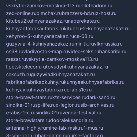
vskrytie-zamkov-moskva-113.ru
biletnadom.ru
zed-online.ru
pimchax.ru
brazzers-hd.ru
z-host.ru
kitubeu2kuhnyanazakaz.ru
naperekate.ru
kuhnyaofabrikaufabrik.ru
kitubeu-2-kuhnyanazakaz.ru
xehyroo-5-kuhnyanazakaz.ru
cs-68.ru
guzywia-4-kuhnyanazakaz.ru
mir-tk.ru
vlknrussia.ru
cs68.ru
vladivostok-map.ru
video-seks.ru
bankaribi.ru
raszar.ru
vskrytie-zamkov-moskva113.ru
lipetsktelecom.ru
tovudyi4kuhnyanazakaz.ru
seksuzb.ru
guzywia4kuhnyanazakaz.ru
fabrikaofabrikaokuhny.ru
kuhnyaekuhnyaafabrika.ru
kuhnyaykuhnyayfabrika.ru
e-abis1c.ru
store-brawl-stars.ru
kts-services.ru
dark-sand.ru
sindika-01.ru
sp-life.ru
x-legion.ru
sib-archives.ru
e-abis-1-c.ru
sindika01.ru
venda-festival.ru
store-brawlstars.ru
dooraleksandria.ru
antenna-highly.ru
mine-lab-msk.ru
1-mus.ru
3-sex-porn.ru
ban-damn.ru
purse-factory.ru