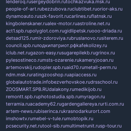
lenderoq.ru
sergeydobrin.ru
tochkazvuka.msk.ru
people-of-art.ru
bezzubova.ru
clubtibet.ru
orior-aks.ru
dynamoauto.ru
szk-favorit.ru
carlines.ru
flatnsk.ru
kingbolenskaner.ru
alex-motor.ru
astroline.net.ru
act1.spb.ru
polyglot.com.ru
gidlipetsk.ru
ooo-driada.ru
detsad125.ru
mir-zdoroviya.ru
bruslanovo.ru
siterem.ru
council.spb.ru
лодкипатриот.рф
kafekolizey.ru
iclub.net.ru
gazon-easy.ru
sugarepilekb.ru
grinox.ru
pylesostineco.ru
msts-ozarenie.ru
kameryjooan.ru
artemovskij.ru
dopler.spb.ru
aid70.ru
metall-perm.ru
ndm.msk.ru
ratingzooshop.ru
apiaccess.ru
globalautotrade.info
bezverhovskoe.ru
drsschool.ru
ZOOSMART.SPB.RU
dalakony.ru
medikijob.ru
remontt.spb.ru
photostudia.spb.ru
myragon.ru
terramia.ru
academy62.ru
gardengallereya.ru
rti.com.ru
artem-news.ru
biserinca.ru
krasnodarkurort.com
imshowtv.ru
mebel-v-tule.ru
mobtopik.ru
pcsecurity.net.ru
tool-sib.ru
multimetrunit.ru
sp-tour.ru