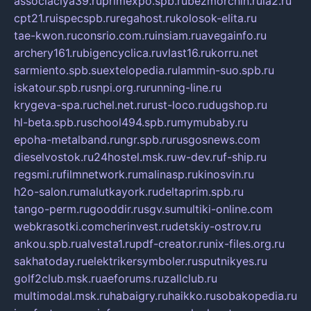
associaciya39.ru
primexpo.spb.ru
bezmorchin.ru
ia2.ru
cpt21.ru
ispecspb.ru
regahost.ru
kolosok-elita.ru
tae-kwon.ru
consrio.com.ru
insiam.ru
avegainfo.ru
archery161.ru
bigencyclica.ru
vlast16.ru
korru.net
sarmiento.spb.su
extelopedia.ru
lammin-suo.spb.ru
iskatour.spb.ru
snpi.org.ru
running-line.ru
krygeva-spa.ru
chel.net.ru
rust-loco.ru
dugshop.ru
hl-beta.spb.ru
school494.spb.ru
mymubaby.ru
epoha-metalband.ru
ngr.spb.ru
rusgosnews.com
dieselvostok.ru
24hostel.msk.ru
w-dev.ru
f-ship.ru
regsmi.ru
filmnetwork.ru
malinasp.ru
kinosvin.ru
h2o-salon.ru
malutkayork.ru
deltaprim.spb.ru
tango-perm.ru
gooddir.ru
sgv.su
multiki-online.com
webkrasotki.com
cherinvest.ru
detskiy-ostrov.ru
ankou.spb.ru
alvesta1.ru
pdf-creator.ru
nix-files.org.ru
sakhatoday.ru
elektrikersymboler.ru
sputnikyes.ru
golf2club.msk.ru
aeforums.ru
zallclub.ru
multimodal.msk.ru
habaigry.ru
haikko.ru
sobakopedia.ru