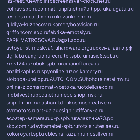
isz-fest.ru
ewnc.info
screensaver-clock.net.ru
volnav.spb.ru
comnat.ru
npf.net.ru
7bit.pp.ru
kalugatur.ru
tesiaes.ru
card.com.ru
kazanka.spb.ru
gildiya-kuznecov.ru
kameryboavision.ru
griffoncom.spb.ru
fabrika-emotsiy.ru
PARK-MATROSOVA.RU
agat.spb.ru
avtoyurist-moskva1.ru
hardware.org.ru
схема-авто.рф
dg-lab.ru
angrup.ru
recruiter.spb.ru
music8.spb.ru
krsk124.ru
kubok.spb.ru
romanofforex.ru
analitikaplus.ru
spyonline.ru
zosikamery.ru
sloboda-ural.pp.ru
AUTO-COM.SU
hohota.net
alimy.ru
online-z.com
aromat-vostoka.ru
otdelkaexp.ru
mobilvest.ru
bbd.net.ru
mebelshop.msk.ru
smp-forum.ru
bastion-td.ru
kosmoscreative.ru
avrmotors.ru
art-galadesign.ru
tiffany-c.ru
ecostep-samara.ru
d-p.spb.ru
галактика73.рф
sko.com.ru
davitamebel-spb.ru
fotsis.ru
tesiaes.ru
kokoroyari.spb.ru
blesna-kazan.ru
mossilver.ru