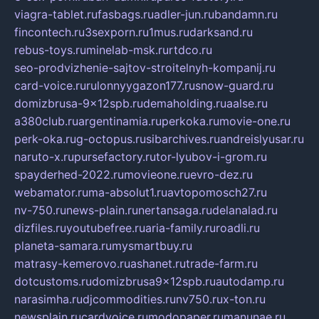
viagra-tablet.ru
fasbags.ru
adler-jun.ru
bandamn.ru
fincontech.ru
3sexporn.ru
1mus.ru
darksand.ru
rebus-toys.ru
minelab-msk.ru
rtdco.ru
seo-prodvizhenie-sajtov-stroitelnyh-kompanij.ru
card-voice.ru
rulonnyygazon177.ru
snow-guard.ru
domizbrusa-9x12spb.ru
demaholding.ru
aalse.ru
a380club.ru
argentinamia.ru
perkoka.ru
movie-one.ru
perk-oka.ru
g-octopus.ru
sibarchives.ru
andreislyusar.ru
naruto-x.ru
pursefactory.ru
tor-lyubov-i-grom.ru
spayderhed-2022.ru
movieone.ru
evro-dez.ru
webamator.ru
ma-absolut1.ru
avtopomosch27.ru
nv-750.ru
news-plain.ru
nertansaga.ru
delanalad.ru
dizfiles.ru
youtubefree.ru
aria-family.ru
roadli.ru
planeta-samara.ru
mysmartbuy.ru
matrasy-kemerovo.ru
ashanet.ru
trade-farm.ru
dotcustoms.ru
domizbrusa9x12spb.ru
autodamp.ru
narasimha.ru
djcommodities.ru
nv750.ru
x-ton.ru
newsplain.ru
cardvoice.ru
modopaper.ru
manunae.ru