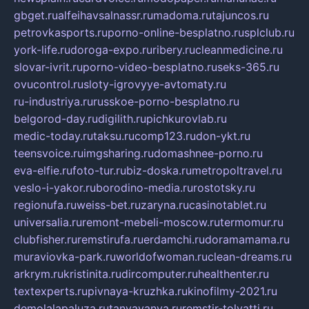
gbget.ru
alfeihavsalnassr.ru
madoma.ru
tajuncos.ru
petrovkasports.ru
porno-online-besplatno.ru
splclub.ru
york-life.ru
doroga-expo.ru
ribery.ru
cleanmedicine.ru
slovar-ivrit.ru
porno-video-besplatno.ru
seks-365.ru
ovucontrol.ru
sloty-igrovyye-avtomaty.ru
ru-industriya.ru
russkoe-porno-besplatno.ru
belgorod-day.ru
digilith.ru
pichkurovlab.ru
medic-today.ru
taksu.ru
comp123.ru
don-ykt.ru
teensvoice.ru
imgsharing.ru
domashnee-porno.ru
eva-elfie.ru
foto-tur.ru
biz-doska.ru
metropoltravel.ru
veslo-i-yakor.ru
borodino-media.ru
rostotsky.ru
regionufa.ru
weiss-bet.ru
zaryna.ru
casinotablet.ru
universalia.ru
remont-mebeli-moscow.ru
termomur.ru
clubfisher.ru
remstirufa.ru
erdamchi.ru
doramamama.ru
muraviovka-park.ru
worldofwoman.ru
clean-dreams.ru
arkrym.ru
kristinita.ru
dircomputer.ru
healthenter.ru
textexperts.ru
pivnaya-kruzhka.ru
kinofilmy-2021.ru
demolalapaluza.ru
tanyavanya.ru
remstir-tolyatti.ru