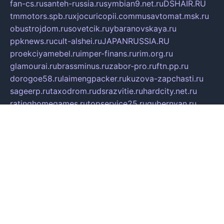
fan-cs.ru
santeh-russia.ru
symbian9.net.ru
DSHAIR.RU
tmmotors.spb.ru
xjocuricopii.com
musavtomat.msk.ru
obustrojdom.ru
sovetcik.ru
ybaranovskaya.ru
ppknews.ru
cult-alshei.ru
JAPANRUSSIA.RU
proekciyamebel.ru
imper-finans.ru
rim.org.ru
glamourai.ru
brassminus.ru
zabor-pro.ru
ftn.pp.ru
dorogoe58.ru
laimengpacker.ru
kuzova-zapchasti.ru
sageerp.ru
taxodrom.ru
dsrazvitie.ru
hardcity.net.ru
ratinghomegames.ru
topservice25.ru
gubernyan.ru
gtglasslined.ru
ii4.ru
tssport.spb.ru
andorra24.com
blackwallstreet.ru
oboimos.ru
optim-doors.com.ru
ikuch.ru
nycr.org.ru
npa21.ru
vremya-ch.spb.ru
desert000.ru
ivtorgi.ru
ifiori.ru
catalog-statei.ru
dcv.org.ru
spetsmaster174.ru
ipkameryhiseeu.ru
dum26.ru
ruspol.spb.ru
fr-opendp.ru
kam-solnyshko.ru
cheyenne-arapaho.ru
sevzapmetal.spb.ru
ted-lapidus.spb.ru
parasite-eliminator.ru
sigma-complete.ru
modernworld.ru
dama-moda.ru