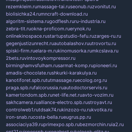
rezemkleim.ru
massage-tai.ru
seonub.ru
zvonitut.ru
biolisichka24.ru
mncraft-download.ru
algoritm-sistema.ru
godflesh.ru
ru-industria.ru
zebra-tlt.ru
okna-proficom.ru
erynok.ru
onlinekinospace.ru
startupstudio-fefu.ru
zarges-ru.ru
gegenjustizunrecht.ru
autobalashov.ru
utrovortu.ru
spiski-firm.ru
elara-m.ru
kinomusorka.ru
mkcslava.ru
2bets.ru
vintovoykompressor.ru
birminghamvsfulham.ru
sarmat-komp.ru
pioneeri.ru
amadis-chocolate.ru
shkurki-karakulya.ru
kanotiforet.spb.ru
tutmassage.ru
ecolog.org.ru
praga.spb.ru
falcorussia.ru
autodoctorservis.ru
kamertondom.spb.ru
net-life.net.ru
avto-vozim.ru
sakhcamera.ru
alliance-electro.spb.ru
stroyavt.ru
controlweb1.ru
tdsak74.ru
kinzozo-ru.ru
kvotka.ru
iron-snab.ru
costa-bella.ru
eugrus.pp.ru
associaciya39.ru
primexpo.spb.ru
bezmorchin.ru
ia2.ru
cpt21.ru
ispecspb.ru
regahost.ru
kolosok-elita.ru