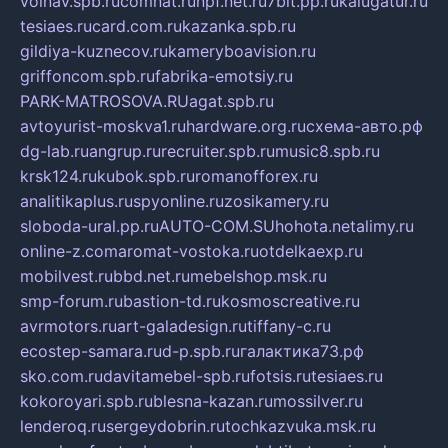
volnav.spb.ru
comnat.ru
npf.net.ru
7bit.pp.ru
kalugatur.ru
tesiaes.ru
card.com.ru
kazanka.spb.ru
gildiya-kuznecov.ru
kameryboavision.ru
griffoncom.spb.ru
fabrika-emotsiy.ru
PARK-MATROSOVA.RU
agat.spb.ru
avtoyurist-moskva1.ru
hardware.org.ru
схема-авто.рф
dg-lab.ru
angrup.ru
recruiter.spb.ru
music8.spb.ru
krsk124.ru
kubok.spb.ru
romanofforex.ru
analitikaplus.ru
spyonline.ru
zosikamery.ru
sloboda-ural.pp.ru
AUTO-COM.SU
hohota.net
alimy.ru
online-z.com
aromat-vostoka.ru
otdelkaexp.ru
mobilvest.ru
bbd.net.ru
mebelshop.msk.ru
smp-forum.ru
bastion-td.ru
kosmoscreative.ru
avrmotors.ru
art-galadesign.ru
tiffany-c.ru
ecostep-samara.ru
d-p.spb.ru
галактика73.рф
sko.com.ru
davitamebel-spb.ru
fotsis.ru
tesiaes.ru
kokoroyari.spb.ru
blesna-kazan.ru
mossilver.ru
lenderoq.ru
sergeydobrin.ru
tochkazvuka.msk.ru