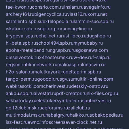
tae-kwon.ru
consrio.com.ru
insiam.ru
avegainfo.ru
archery161.ru
bigencyclica.ru
vlast16.ru
korru.net
sarmiento.spb.su
extelopedia.ru
lammin-suo.spb.ru
iskatour.spb.ru
snpi.org.ru
running-line.ru
krygeva-spa.ru
chel.net.ru
rust-loco.ru
dugshop.ru
hl-beta.spb.ru
school494.spb.ru
mymubaby.ru
epoha-metalband.ru
ngr.spb.ru
rusgosnews.com
dieselvostok.ru
24hostel.msk.ru
w-dev.ru
f-ship.ru
regsmi.ru
filmnetwork.ru
malinasp.ru
kinosvin.ru
h2o-salon.ru
malutkayork.ru
deltaprim.spb.ru
tango-perm.ru
gooddir.ru
sgv.su
multiki-online.com
webkrasotki.com
cherinvest.ru
detskiy-ostrov.ru
ankou.spb.ru
alvesta1.ru
pdf-creator.ru
nix-files.org.ru
sakhatoday.ru
elektrikersymboler.ru
sputnikyes.ru
golf2club.msk.ru
aeforums.ru
zallclub.ru
multimodal.msk.ru
habaigry.ru
haikko.ru
sobakopedia.ru
isz-fest.ru
ewnc.info
screensaver-clock.net.ru