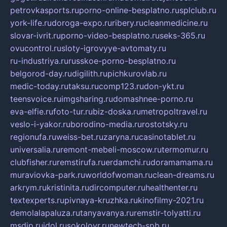
petrovkasports.ru
porno-online-besplatno.ru
splclub.ru
york-life.ru
doroga-expo.ru
ribery.ru
cleanmedicine.ru
slovar-ivrit.ru
porno-video-besplatno.ru
seks-365.ru
ovucontrol.ru
sloty-igrovyye-avtomaty.ru
ru-industriya.ru
russkoe-porno-besplatno.ru
belgorod-day.ru
digilith.ru
pichkurovlab.ru
medic-today.ru
taksu.ru
comp123.ru
don-ykt.ru
teensvoice.ru
imgsharing.ru
domashnee-porno.ru
eva-elfie.ru
foto-tur.ru
biz-doska.ru
metropoltravel.ru
veslo-i-yakor.ru
borodino-media.ru
rostotsky.ru
regionufa.ru
weiss-bet.ru
zaryna.ru
casinotablet.ru
universalia.ru
remont-mebeli-moscow.ru
termomur.ru
clubfisher.ru
remstirufa.ru
erdamchi.ru
doramamama.ru
muraviovka-park.ru
worldofwoman.ru
clean-dreams.ru
arkrym.ru
kristinita.ru
dircomputer.ru
healthenter.ru
textexperts.ru
pivnaya-kruzhka.ru
kinofilmy-2021.ru
demolalapaluza.ru
tanyavanya.ru
remstir-tolyatti.ru
msdip.ru
jdol.ru
sokolovr.ru
newtech-spb.ru