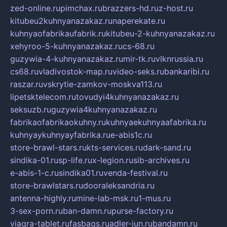
zed-online.ru
pimchax.ru
brazzers-hd.ru
z-host.ru
kitubeu2kuhnyanazakaz.ru
naperekate.ru
kuhnyaofabrikaufabrik.ru
kitubeu-2-kuhnyanazakaz.ru
xehyroo-5-kuhnyanazakaz.ru
cs-68.ru
guzywia-4-kuhnyanazakaz.ru
mir-tk.ru
vlknrussia.ru
cs68.ru
vladivostok-map.ru
video-seks.ru
bankaribi.ru
raszar.ru
vskrytie-zamkov-moskva113.ru
lipetsktelecom.ru
tovudyi4kuhnyanazakaz.ru
seksuzb.ru
guzywia4kuhnyanazakaz.ru
fabrikaofabrikaokuhny.ru
kuhnyaekuhnyaafabrika.ru
kuhnyaykuhnyayfabrika.ru
e-abis1c.ru
store-brawl-stars.ru
kts-services.ru
dark-sand.ru
sindika-01.ru
sp-life.ru
x-legion.ru
sib-archives.ru
e-abis-1-c.ru
sindika01.ru
venda-festival.ru
store-brawlstars.ru
dooraleksandria.ru
antenna-highly.ru
mine-lab-msk.ru
1-mus.ru
3-sex-porn.ru
ban-damn.ru
purse-factory.ru
viagra-tablet.ru
fasbags.ru
adler-jun.ru
bandamn.ru