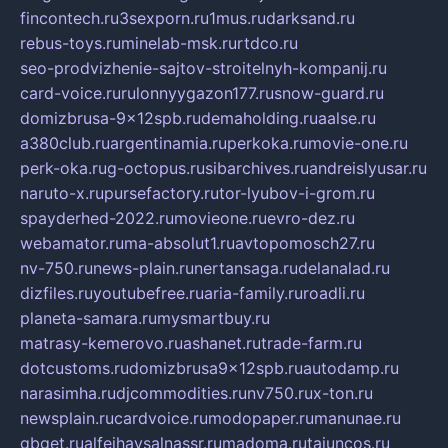
fincontech.ru
3sexporn.ru
1mus.ru
darksand.ru
rebus-toys.ru
minelab-msk.ru
rtdco.ru
seo-prodvizhenie-sajtov-stroitelnyh-kompanij.ru
card-voice.ru
rulonnyygazon177.ru
snow-guard.ru
domizbrusa-9x12spb.ru
demaholding.ru
aalse.ru
a380club.ru
argentinamia.ru
perkoka.ru
movie-one.ru
perk-oka.ru
g-octopus.ru
sibarchives.ru
andreislyusar.ru
naruto-x.ru
pursefactory.ru
tor-lyubov-i-grom.ru
spayderhed-2022.ru
movieone.ru
evro-dez.ru
webamator.ru
ma-absolut1.ru
avtopomosch27.ru
nv-750.ru
news-plain.ru
nertansaga.ru
delanalad.ru
dizfiles.ru
youtubefree.ru
aria-family.ru
roadli.ru
planeta-samara.ru
mysmartbuy.ru
matrasy-kemerovo.ru
ashanet.ru
trade-farm.ru
dotcustoms.ru
domizbrusa9x12spb.ru
autodamp.ru
narasimha.ru
djcommodities.ru
nv750.ru
x-ton.ru
newsplain.ru
cardvoice.ru
modopaper.ru
manunae.ru
gbget.ru
alfeihavsalnassr.ru
madoma.ru
tajuncos.ru