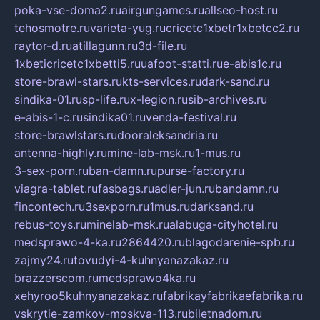
poka-vse-doma2.ru
airgungames.ru
allseo-host.ru
tehosmotre.ru
varieta-yug.ru
cricetc1xbetr1xbetcc2.ru
raytor-d.ru
atillagunn.ru
3d-file.ru
1xbeticricetc1xbetti5.ru
uafoot-statti.ru
e-abis1c.ru
store-brawl-stars.ru
kts-services.ru
dark-sand.ru
sindika-01.ru
sp-life.ru
x-legion.ru
sib-archives.ru
e-abis-1-c.ru
sindika01.ru
venda-festival.ru
store-brawlstars.ru
dooraleksandria.ru
antenna-highly.ru
mine-lab-msk.ru
1-mus.ru
3-sex-porn.ru
ban-damn.ru
purse-factory.ru
viagra-tablet.ru
fasbags.ru
adler-jun.ru
bandamn.ru
fincontech.ru
3sexporn.ru
1mus.ru
darksand.ru
rebus-toys.ru
minelab-msk.ru
alabuga-cityhotel.ru
medsprawo-4-ka.ru
2864420.ru
blagodarenie-spb.ru
zajmy24.ru
tovudyi-4-kuhnyanazakaz.ru
brazzerscom.ru
medsprawo4ka.ru
xehyroo5kuhnyanazakaz.ru
fabrikayfabrikaefabrika.ru
vskrytie-zamkov-moskva-113.ru
biletnadom.ru