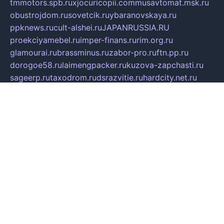
tmmotors.spb.ru
xjocuricopii.com
musavtomat.msk.ru
obustrojdom.ru
sovetcik.ru
ybaranovskaya.ru
ppknews.ru
cult-alshei.ru
JAPANRUSSIA.RU
proekciyamebel.ru
imper-finans.ru
rim.org.ru
glamourai.ru
brassminus.ru
zabor-pro.ru
ftn.pp.ru
dorogoe58.ru
laimengpacker.ru
kuzova-zapchasti.ru
sageerp.ru
taxodrom.ru
dsrazvitie.ru
hardcity.net.ru
ratinghomegames.ru
topservice25.ru
gubernyan.ru
gtglasslined.ru
ii4.ru
tssport.spb.ru
andorra24.com
blackwallstreet.ru
oboimos.ru
optim-doors.com.ru
ikuch.ru
nycr.org.ru
npa21.ru
vremya-ch.spb.ru
desert000.ru
ivtorgi.ru
ifiori.ru
catalog-statei.ru
dcv.org.ru
spetsmaster174.ru
ipkameryhiseeu.ru
dum26.ru
ruspol.spb.ru
fr-opendp.ru
kam-solnyshko.ru
cheyenne-arapaho.ru
sevzapmetal.spb.ru
ted-lapidus.spb.ru
parasite-eliminator.ru
sigma-complete.ru
modernworld.ru
dama-moda.ru
eholot-group.ru
sk-nvkz.ru
DRONGOLD.RU