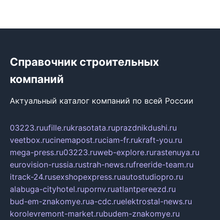
Справочник строительных
компаний
Актуальный каталог компаний по всей России
03223.ru
ufille.ru
krasotata.ru
prazdnikdushi.ru
veetbox.ru
cinemapost.ru
ciam-fr.ru
kraft-you.ru
mega-press.ru
03223.ru
web-explore.ru
rastenuya.ru
eurovision-russia.ru
strah-news.ru
freeride-team.ru
itrack-24.ru
sexshopexpress.ru
autostudiopro.ru
alabuga-cityhotel.ru
pornv.ru
atlantpereezd.ru
bud-em-znakomye.ru
a-cdc.ru
elektrostal-news.ru
korolevremont-market.ru
budem-znakomye.ru