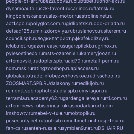
people-of-art.ru
bezzubova.ru
clubtibet.ru
orior-aks.ru
dynamoauto.ru
szk-favorit.ru
carlines.ru
flatnsk.ru
kingbolenskaner.ru
alex-motor.ru
astroline.net.ru
act1.spb.ru
polyglot.com.ru
gidlipetsk.ru
ooo-driada.ru
detsad125.ru
mir-zdoroviya.ru
bruslanovo.ru
siterem.ru
council.spb.ru
лодкипатриот.рф
kafekolizey.ru
iclub.net.ru
gazon-easy.ru
sugarepilekb.ru
grinox.ru
pylesostineco.ru
msts-ozarenie.ru
kameryjooan.ru
artemovskij.ru
dopler.spb.ru
aid70.ru
metall-perm.ru
ndm.msk.ru
ratingzooshop.ru
apiaccess.ru
globalautotrade.info
bezverhovskoe.ru
drsschool.ru
ZOOSMART.SPB.RU
dalakony.ru
medikijob.ru
remontt.spb.ru
photostudia.spb.ru
myragon.ru
terramia.ru
academy62.ru
gardengallereya.ru
rti.com.ru
artem-news.ru
biserinca.ru
krasnodarkurort.com
imshowtv.ru
mebel-v-tule.ru
mobtopik.ru
pcsecurity.net.ru
tool-sib.ru
multimetrunit.ru
sp-tour.ru
fan-cs.ru
santeh-russia.ru
symbian9.net.ru
DSHAIR.RU