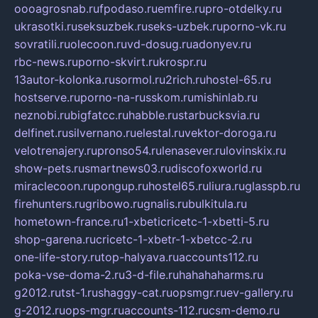
oooagrosnab.ru
fpodaso.ru
emfire.ru
pro-otdelky.ru
ukrasotki.ru
seksuzbek.ru
seks-uzbek.ru
porno-vk.ru
sovratili.ru
olecoon.ru
vd-dosug.ru
adonyev.ru
rbc-news.ru
porno-skvirt.ru
krospr.ru
13autor-kolonka.ru
sormol.ru
2rich.ru
hostel-65.ru
hostserve.ru
porno-na-russkom.ru
mishinlab.ru
neznobi.ru
bigfatcc.ru
habble.ru
starbucksvia.ru
delfinet.ru
silvernano.ru
elestal.ru
vektor-doroga.ru
velotrenajery.ru
pronso54.ru
lenasever.ru
lovinskix.ru
show-pets.ru
smartnews03.ru
discofoxworld.ru
miraclecoon.ru
pongup.ru
hostel65.ru
liura.ru
glasspb.ru
firehunters.ru
gribowo.ru
gnalis.ru
bulkitula.ru
hometown-france.ru
1-xbeticricetc-1-xbetti-5.ru
shop-garena.ru
cricetc-1-xbetr-1-xbetcc-2.ru
one-life-story.ru
top-halyava.ru
accounts112.ru
poka-vse-doma-2.ru
3-d-file.ru
hahahaharms.ru
g2012.ru
tst-1.ru
shaggy-cat.ru
opsmgr.ru
ev-gallery.ru
g-2012.ru
ops-mgr.ru
accounts-112.ru
csm-demo.ru