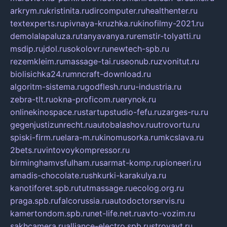
arkrym.ru
kristinita.ru
dircomputer.ru
healthenter.ru
textexperts.ru
pivnaya-kruzhka.ru
kinofilmy-2021.ru
demolalapaluza.ru
tanyavanya.ru
remstir-tolyatti.ru
msdip.ru
jdol.ru
sokolovr.ru
newtech-spb.ru
rezemkleim.ru
massage-tai.ru
seonub.ru
zvonitut.ru
biolisichka24.ru
mncraft-download.ru
algoritm-sistema.ru
godflesh.ru
ru-industria.ru
zebra-tlt.ru
okna-proficom.ru
erynok.ru
onlinekinospace.ru
startupstudio-fefu.ru
zarges-ru.ru
gegenjustizunrecht.ru
autobalashov.ru
utrovortu.ru
spiski-firm.ru
elara-m.ru
kinomusorka.ru
mkcslava.ru
2bets.ru
vintovoykompressor.ru
birminghamvsfulham.ru
sarmat-komp.ru
pioneeri.ru
amadis-chocolate.ru
shkurki-karakulya.ru
kanotiforet.spb.ru
tutmassage.ru
ecolog.org.ru
praga.spb.ru
falcorussia.ru
autodoctorservis.ru
kamertondom.spb.ru
net-life.net.ru
avto-vozim.ru
sakhcamera.ru
alliance-electro.spb.ru
stroyavt.ru