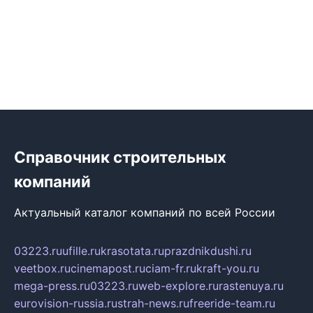
Справочник строительных
компаний
Актуальный каталог компаний по всей России
03223.ru
ufille.ru
krasotata.ru
prazdnikdushi.ru
veetbox.ru
cinemapost.ru
ciam-fr.ru
kraft-you.ru
mega-press.ru
03223.ru
web-explore.ru
rastenuya.ru
eurovision-russia.ru
strah-news.ru
freeride-team.ru