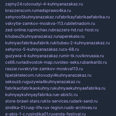
zajmy24.ru
tovudyi-4-kuhnyanazakaz.ru
brazzerscom.ru
medsprawo4ka.ru
xehyroo5kuhnyanazakaz.ru
fabrikayfabrikaefabrika.ru
vskrytie-zamkov-moskva-113.ru
biletnadom.ru
zed-online.ru
pimchax.ru
brazzers-hd.ru
z-host.ru
kitubeu2kuhnyanazakaz.ru
naperekate.ru
kuhnyaofabrikaufabrik.ru
kitubeu-2-kuhnyanazakaz.ru
xehyroo-5-kuhnyanazakaz.ru
cs-68.ru
guzywia-4-kuhnyanazakaz.ru
mir-tk.ru
vlknrussia.ru
cs68.ru
vladivostok-map.ru
video-seks.ru
bankaribi.ru
raszar.ru
vskrytie-zamkov-moskva113.ru
lipetsktelecom.ru
tovudyi4kuhnyanazakaz.ru
seksuzb.ru
guzywia4kuhnyanazakaz.ru
fabrikaofabrikaokuhny.ru
kuhnyaekuhnyaafabrika.ru
kuhnyaykuhnyayfabrika.ru
e-abis1c.ru
store-brawl-stars.ru
kts-services.ru
dark-sand.ru
sindika-01.ru
sp-life.ru
x-legion.ru
sib-archives.ru
e-abis-1-c.ru
sindika01.ru
venda-festival.ru