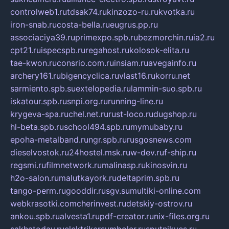
controlweb1.ru
tdsak74.ru
kinzozo-ru.ru
kvotka.ru
iron-snab.ru
costa-bella.ru
eugrus.pp.ru
associaciya39.ru
primexpo.spb.ru
bezmorchin.ru
ia2.ru
cpt21.ru
ispecspb.ru
regahost.ru
kolosok-elita.ru
tae-kwon.ru
consrio.com.ru
insiam.ru
avegainfo.ru
archery161.ru
bigencyclica.ru
vlast16.ru
korru.net
sarmiento.spb.su
extelopedia.ru
lammin-suo.spb.ru
iskatour.spb.ru
snpi.org.ru
running-line.ru
krygeva-spa.ru
chel.net.ru
rust-loco.ru
dugshop.ru
hl-beta.spb.ru
school494.spb.ru
mymubaby.ru
epoha-metalband.ru
ngr.spb.ru
rusgosnews.com
dieselvostok.ru
24hostel.msk.ru
w-dev.ru
f-ship.ru
regsmi.ru
filmnetwork.ru
malinasp.ru
kinosvin.ru
h2o-salon.ru
malutkayork.ru
deltaprim.spb.ru
tango-perm.ru
gooddir.ru
sgv.su
multiki-online.com
webkrasotki.com
cherinvest.ru
detskiy-ostrov.ru
ankou.spb.ru
alvesta1.ru
pdf-creator.ru
nix-files.org.ru