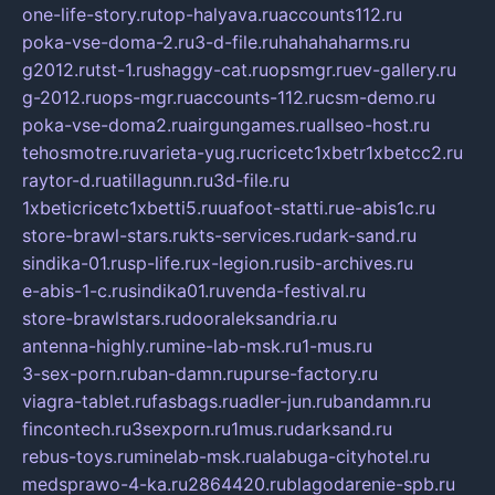
one-life-story.ru
top-halyava.ru
accounts112.ru
poka-vse-doma-2.ru
3-d-file.ru
hahahaharms.ru
g2012.ru
tst-1.ru
shaggy-cat.ru
opsmgr.ru
ev-gallery.ru
g-2012.ru
ops-mgr.ru
accounts-112.ru
csm-demo.ru
poka-vse-doma2.ru
airgungames.ru
allseo-host.ru
tehosmotre.ru
varieta-yug.ru
cricetc1xbetr1xbetcc2.ru
raytor-d.ru
atillagunn.ru
3d-file.ru
1xbeticricetc1xbetti5.ru
uafoot-statti.ru
e-abis1c.ru
store-brawl-stars.ru
kts-services.ru
dark-sand.ru
sindika-01.ru
sp-life.ru
x-legion.ru
sib-archives.ru
e-abis-1-c.ru
sindika01.ru
venda-festival.ru
store-brawlstars.ru
dooraleksandria.ru
antenna-highly.ru
mine-lab-msk.ru
1-mus.ru
3-sex-porn.ru
ban-damn.ru
purse-factory.ru
viagra-tablet.ru
fasbags.ru
adler-jun.ru
bandamn.ru
fincontech.ru
3sexporn.ru
1mus.ru
darksand.ru
rebus-toys.ru
minelab-msk.ru
alabuga-cityhotel.ru
medsprawo-4-ka.ru
2864420.ru
blagodarenie-spb.ru