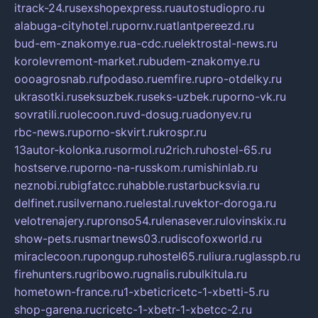
itrack-24.ru
sexshopexpress.ru
autostudiopro.ru
alabuga-cityhotel.ru
pornv.ru
atlantpereezd.ru
bud-em-znakomye.ru
a-cdc.ru
elektrostal-news.ru
korolevremont-market.ru
budem-znakomye.ru
oooagrosnab.ru
fpodaso.ru
emfire.ru
pro-otdelky.ru
ukrasotki.ru
seksuzbek.ru
seks-uzbek.ru
porno-vk.ru
sovratili.ru
olecoon.ru
vd-dosug.ru
adonyev.ru
rbc-news.ru
porno-skvirt.ru
krospr.ru
13autor-kolonka.ru
sormol.ru
2rich.ru
hostel-65.ru
hostserve.ru
porno-na-russkom.ru
mishinlab.ru
neznobi.ru
bigfatcc.ru
habble.ru
starbucksvia.ru
delfinet.ru
silvernano.ru
elestal.ru
vektor-doroga.ru
velotrenajery.ru
pronso54.ru
lenasever.ru
lovinskix.ru
show-pets.ru
smartnews03.ru
discofoxworld.ru
miraclecoon.ru
pongup.ru
hostel65.ru
liura.ru
glasspb.ru
firehunters.ru
gribowo.ru
gnalis.ru
bulkitula.ru
hometown-france.ru
1-xbeticricetc-1-xbetti-5.ru
shop-garena.ru
cricetc-1-xbetr-1-xbetcc-2.ru