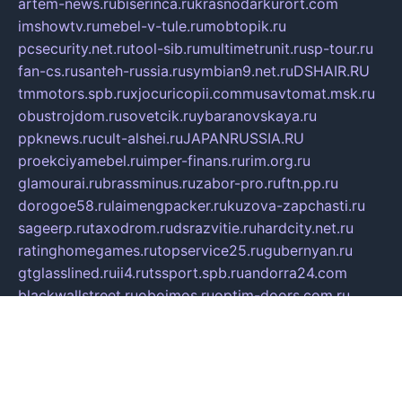
artem-news.ru
biserinca.ru
krasnodarkurort.com
imshowtv.ru
mebel-v-tule.ru
mobtopik.ru
pcsecurity.net.ru
tool-sib.ru
multimetrunit.ru
sp-tour.ru
fan-cs.ru
santeh-russia.ru
symbian9.net.ru
DSHAIR.RU
tmmotors.spb.ru
xjocuricopii.com
musavtomat.msk.ru
obustrojdom.ru
sovetcik.ru
ybaranovskaya.ru
ppknews.ru
cult-alshei.ru
JAPANRUSSIA.RU
proekciyamebel.ru
imper-finans.ru
rim.org.ru
glamourai.ru
brassminus.ru
zabor-pro.ru
ftn.pp.ru
dorogoe58.ru
laimengpacker.ru
kuzova-zapchasti.ru
sageerp.ru
taxodrom.ru
dsrazvitie.ru
hardcity.net.ru
ratinghomegames.ru
topservice25.ru
gubernyan.ru
gtglasslined.ru
ii4.ru
tssport.spb.ru
andorra24.com
blackwallstreet.ru
oboimos.ru
optim-doors.com.ru
ikuch.ru
nycr.org.ru
npa21.ru
vremya-ch.spb.ru
desert000.ru
ivtorgi.ru
ifiori.ru
catalog-statei.ru
dcv.org.ru
spetsmaster174.ru
ipkameryhiseeu.ru
dum26.ru
ruspol.spb.ru
fr-opendp.ru
kam-solnyshko.ru