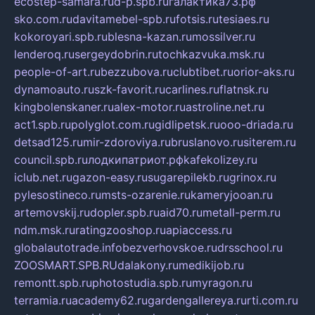
ecostep-samara.ru
d-p.spb.ru
галактика73.рф
sko.com.ru
davitamebel-spb.ru
fotsis.ru
tesiaes.ru
kokoroyari.spb.ru
blesna-kazan.ru
mossilver.ru
lenderoq.ru
sergeydobrin.ru
tochkazvuka.msk.ru
people-of-art.ru
bezzubova.ru
clubtibet.ru
orior-aks.ru
dynamoauto.ru
szk-favorit.ru
carlines.ru
flatnsk.ru
kingbolenskaner.ru
alex-motor.ru
astroline.net.ru
act1.spb.ru
polyglot.com.ru
gidlipetsk.ru
ooo-driada.ru
detsad125.ru
mir-zdoroviya.ru
bruslanovo.ru
siterem.ru
council.spb.ru
лодкипатриот.рф
kafekolizey.ru
iclub.net.ru
gazon-easy.ru
sugarepilekb.ru
grinox.ru
pylesostineco.ru
msts-ozarenie.ru
kameryjooan.ru
artemovskij.ru
dopler.spb.ru
aid70.ru
metall-perm.ru
ndm.msk.ru
ratingzooshop.ru
apiaccess.ru
globalautotrade.info
bezverhovskoe.ru
drsschool.ru
ZOOSMART.SPB.RU
dalakony.ru
medikijob.ru
remontt.spb.ru
photostudia.spb.ru
myragon.ru
terramia.ru
academy62.ru
gardengallereya.ru
rti.com.ru