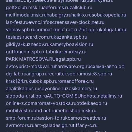
sakhatoday.ru
elektrikersymboler.ru
sputnikyes.ru
golf2club.msk.ru
aeforums.ru
zallclub.ru
multimodal.msk.ru
habaigry.ru
haikko.ru
sobakopedia.ru
isz-fest.ru
ewnc.info
screensaver-clock.net.ru
volnav.spb.ru
comnat.ru
npf.net.ru
7bit.pp.ru
kalugatur.ru
tesiaes.ru
card.com.ru
kazanka.spb.ru
gildiya-kuznecov.ru
kameryboavision.ru
griffoncom.spb.ru
fabrika-emotsiy.ru
PARK-MATROSOVA.RU
agat.spb.ru
avtoyurist-moskva1.ru
hardware.org.ru
схема-авто.рф
dg-lab.ru
angrup.ru
recruiter.spb.ru
music8.spb.ru
krsk124.ru
kubok.spb.ru
romanofforex.ru
analitikaplus.ru
spyonline.ru
zosikamery.ru
sloboda-ural.pp.ru
AUTO-COM.SU
hohota.net
alimy.ru
online-z.com
aromat-vostoka.ru
otdelkaexp.ru
mobilvest.ru
bbd.net.ru
mebelshop.msk.ru
smp-forum.ru
bastion-td.ru
kosmoscreative.ru
avrmotors.ru
art-galadesign.ru
tiffany-c.ru