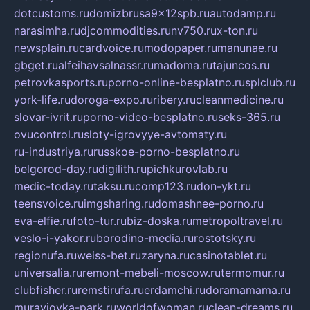
dotcustoms.ru
domizbrusa9x12spb.ru
autodamp.ru
narasimha.ru
djcommodities.ru
nv750.ru
x-ton.ru
newsplain.ru
cardvoice.ru
modopaper.ru
manunae.ru
gbget.ru
alfeihavsalnassr.ru
madoma.ru
tajuncos.ru
petrovkasports.ru
porno-online-besplatno.ru
splclub.ru
york-life.ru
doroga-expo.ru
ribery.ru
cleanmedicine.ru
slovar-ivrit.ru
porno-video-besplatno.ru
seks-365.ru
ovucontrol.ru
sloty-igrovyye-avtomaty.ru
ru-industriya.ru
russkoe-porno-besplatno.ru
belgorod-day.ru
digilith.ru
pichkurovlab.ru
medic-today.ru
taksu.ru
comp123.ru
don-ykt.ru
teensvoice.ru
imgsharing.ru
domashnee-porno.ru
eva-elfie.ru
foto-tur.ru
biz-doska.ru
metropoltravel.ru
veslo-i-yakor.ru
borodino-media.ru
rostotsky.ru
regionufa.ru
weiss-bet.ru
zaryna.ru
casinotablet.ru
universalia.ru
remont-mebeli-moscow.ru
termomur.ru
clubfisher.ru
remstirufa.ru
erdamchi.ru
doramamama.ru
muraviovka-park.ru
worldofwoman.ru
clean-dreams.ru