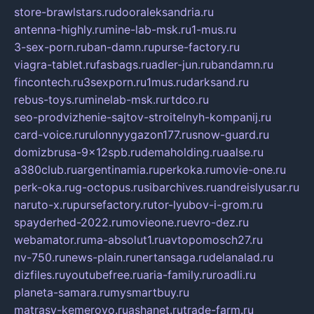
store-brawlstars.ru
dooraleksandria.ru
antenna-highly.ru
mine-lab-msk.ru
1-mus.ru
3-sex-porn.ru
ban-damn.ru
purse-factory.ru
viagra-tablet.ru
fasbags.ru
adler-jun.ru
bandamn.ru
fincontech.ru
3sexporn.ru
1mus.ru
darksand.ru
rebus-toys.ru
minelab-msk.ru
rtdco.ru
seo-prodvizhenie-sajtov-stroitelnyh-kompanij.ru
card-voice.ru
rulonnyygazon177.ru
snow-guard.ru
domizbrusa-9x12spb.ru
demaholding.ru
aalse.ru
a380club.ru
argentinamia.ru
perkoka.ru
movie-one.ru
perk-oka.ru
g-octopus.ru
sibarchives.ru
andreislyusar.ru
naruto-x.ru
pursefactory.ru
tor-lyubov-i-grom.ru
spayderhed-2022.ru
movieone.ru
evro-dez.ru
webamator.ru
ma-absolut1.ru
avtopomosch27.ru
nv-750.ru
news-plain.ru
nertansaga.ru
delanalad.ru
dizfiles.ru
youtubefree.ru
aria-family.ru
roadli.ru
planeta-samara.ru
mysmartbuy.ru
matrasy-kemerovo.ru
ashanet.ru
trade-farm.ru