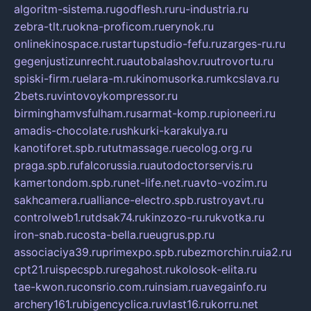
algoritm-sistema.ru
godflesh.ru
ru-industria.ru
zebra-tlt.ru
okna-proficom.ru
erynok.ru
onlinekinospace.ru
startupstudio-fefu.ru
zarges-ru.ru
gegenjustizunrecht.ru
autobalashov.ru
utrovortu.ru
spiski-firm.ru
elara-m.ru
kinomusorka.ru
mkcslava.ru
2bets.ru
vintovoykompressor.ru
birminghamvsfulham.ru
sarmat-komp.ru
pioneeri.ru
amadis-chocolate.ru
shkurki-karakulya.ru
kanotiforet.spb.ru
tutmassage.ru
ecolog.org.ru
praga.spb.ru
falcorussia.ru
autodoctorservis.ru
kamertondom.spb.ru
net-life.net.ru
avto-vozim.ru
sakhcamera.ru
alliance-electro.spb.ru
stroyavt.ru
controlweb1.ru
tdsak74.ru
kinzozo-ru.ru
kvotka.ru
iron-snab.ru
costa-bella.ru
eugrus.pp.ru
associaciya39.ru
primexpo.spb.ru
bezmorchin.ru
ia2.ru
cpt21.ru
ispecspb.ru
regahost.ru
kolosok-elita.ru
tae-kwon.ru
consrio.com.ru
insiam.ru
avegainfo.ru
archery161.ru
bigencyclica.ru
vlast16.ru
korru.net