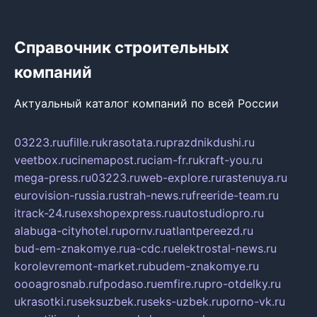
Справочник строительных
компаний
Актуальный каталог компаний по всей России
03223.ru
ufille.ru
krasotata.ru
prazdnikdushi.ru
veetbox.ru
cinemapost.ru
ciam-fr.ru
kraft-you.ru
mega-press.ru
03223.ru
web-explore.ru
rastenuya.ru
eurovision-russia.ru
strah-news.ru
freeride-team.ru
itrack-24.ru
sexshopexpress.ru
autostudiopro.ru
alabuga-cityhotel.ru
pornv.ru
atlantpereezd.ru
bud-em-znakomye.ru
a-cdc.ru
elektrostal-news.ru
korolevremont-market.ru
budem-znakomye.ru
oooagrosnab.ru
fpodaso.ru
emfire.ru
pro-otdelky.ru
ukrasotki.ru
seksuzbek.ru
seks-uzbek.ru
porno-vk.ru