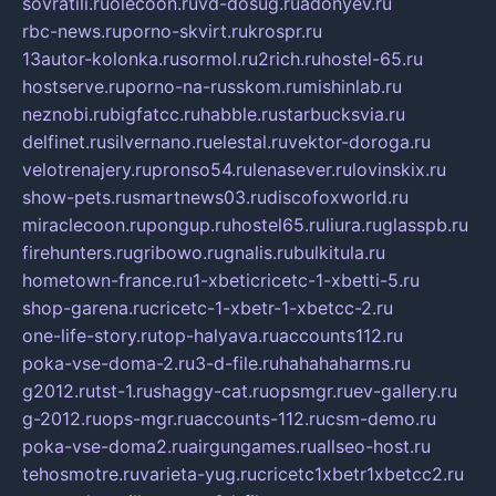
sovratili.ru
olecoon.ru
vd-dosug.ru
adonyev.ru
rbc-news.ru
porno-skvirt.ru
krospr.ru
13autor-kolonka.ru
sormol.ru
2rich.ru
hostel-65.ru
hostserve.ru
porno-na-russkom.ru
mishinlab.ru
neznobi.ru
bigfatcc.ru
habble.ru
starbucksvia.ru
delfinet.ru
silvernano.ru
elestal.ru
vektor-doroga.ru
velotrenajery.ru
pronso54.ru
lenasever.ru
lovinskix.ru
show-pets.ru
smartnews03.ru
discofoxworld.ru
miraclecoon.ru
pongup.ru
hostel65.ru
liura.ru
glasspb.ru
firehunters.ru
gribowo.ru
gnalis.ru
bulkitula.ru
hometown-france.ru
1-xbeticricetc-1-xbetti-5.ru
shop-garena.ru
cricetc-1-xbetr-1-xbetcc-2.ru
one-life-story.ru
top-halyava.ru
accounts112.ru
poka-vse-doma-2.ru
3-d-file.ru
hahahaharms.ru
g2012.ru
tst-1.ru
shaggy-cat.ru
opsmgr.ru
ev-gallery.ru
g-2012.ru
ops-mgr.ru
accounts-112.ru
csm-demo.ru
poka-vse-doma2.ru
airgungames.ru
allseo-host.ru
tehosmotre.ru
varieta-yug.ru
cricetc1xbetr1xbetcc2.ru