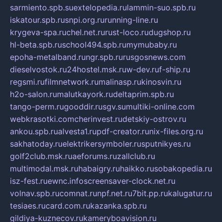
sarmiento.spb.su
extelopedia.ru
lammin-suo.spb.ru
iskatour.spb.ru
snpi.org.ru
running-line.ru
krygeva-spa.ru
chel.net.ru
rust-loco.ru
dugshop.ru
hl-beta.spb.ru
school494.spb.ru
mymubaby.ru
epoha-metalband.ru
ngr.spb.ru
rusgosnews.com
dieselvostok.ru
24hostel.msk.ru
w-dev.ru
f-ship.ru
regsmi.ru
filmnetwork.ru
malinasp.ru
kinosvin.ru
h2o-salon.ru
malutkayork.ru
deltaprim.spb.ru
tango-perm.ru
gooddir.ru
sgv.su
multiki-online.com
webkrasotki.com
cherinvest.ru
detskiy-ostrov.ru
ankou.spb.ru
alvesta1.ru
pdf-creator.ru
nix-files.org.ru
sakhatoday.ru
elektrikersymboler.ru
sputnikyes.ru
golf2club.msk.ru
aeforums.ru
zallclub.ru
multimodal.msk.ru
habaigry.ru
haikko.ru
sobakopedia.ru
isz-fest.ru
ewnc.info
screensaver-clock.net.ru
volnav.spb.ru
comnat.ru
npf.net.ru
7bit.pp.ru
kalugatur.ru
tesiaes.ru
card.com.ru
kazanka.spb.ru
gildiya-kuznecov.ru
kameryboavision.ru