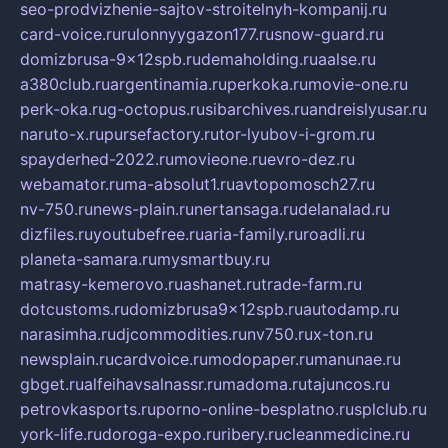
seo-prodvizhenie-sajtov-stroitelnyh-kompanij.ru
card-voice.ru
rulonnyygazon177.ru
snow-guard.ru
domizbrusa-9x12spb.ru
demaholding.ru
aalse.ru
a380club.ru
argentinamia.ru
perkoka.ru
movie-one.ru
perk-oka.ru
g-octopus.ru
sibarchives.ru
andreislyusar.ru
naruto-x.ru
pursefactory.ru
tor-lyubov-i-grom.ru
spayderhed-2022.ru
movieone.ru
evro-dez.ru
webamator.ru
ma-absolut1.ru
avtopomosch27.ru
nv-750.ru
news-plain.ru
nertansaga.ru
delanalad.ru
dizfiles.ru
youtubefree.ru
aria-family.ru
roadli.ru
planeta-samara.ru
mysmartbuy.ru
matrasy-kemerovo.ru
ashanet.ru
trade-farm.ru
dotcustoms.ru
domizbrusa9x12spb.ru
autodamp.ru
narasimha.ru
djcommodities.ru
nv750.ru
x-ton.ru
newsplain.ru
cardvoice.ru
modopaper.ru
manunae.ru
gbget.ru
alfeihavsalnassr.ru
madoma.ru
tajuncos.ru
petrovkasports.ru
porno-online-besplatno.ru
splclub.ru
york-life.ru
doroga-expo.ru
ribery.ru
cleanmedicine.ru