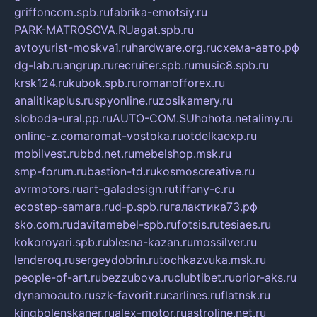
griffoncom.spb.ru
fabrika-emotsiy.ru
PARK-MATROSOVA.RU
agat.spb.ru
avtoyurist-moskva1.ru
hardware.org.ru
схема-авто.рф
dg-lab.ru
angrup.ru
recruiter.spb.ru
music8.spb.ru
krsk124.ru
kubok.spb.ru
romanofforex.ru
analitikaplus.ru
spyonline.ru
zosikamery.ru
sloboda-ural.pp.ru
AUTO-COM.SU
hohota.net
alimy.ru
online-z.com
aromat-vostoka.ru
otdelkaexp.ru
mobilvest.ru
bbd.net.ru
mebelshop.msk.ru
smp-forum.ru
bastion-td.ru
kosmoscreative.ru
avrmotors.ru
art-galadesign.ru
tiffany-c.ru
ecostep-samara.ru
d-p.spb.ru
галактика73.рф
sko.com.ru
davitamebel-spb.ru
fotsis.ru
tesiaes.ru
kokoroyari.spb.ru
blesna-kazan.ru
mossilver.ru
lenderoq.ru
sergeydobrin.ru
tochkazvuka.msk.ru
people-of-art.ru
bezzubova.ru
clubtibet.ru
orior-aks.ru
dynamoauto.ru
szk-favorit.ru
carlines.ru
flatnsk.ru
kingbolenskaner.ru
alex-motor.ru
astroline.net.ru