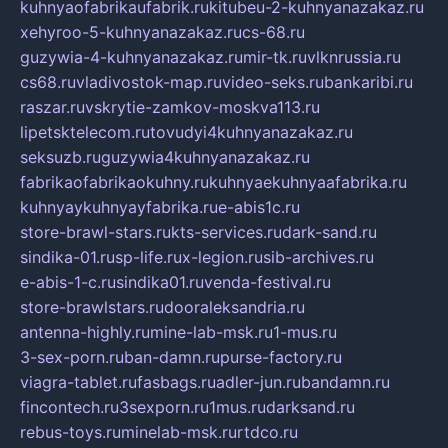
kuhnyaofabrikaufabrik.ru
kitubeu-2-kuhnyanazakaz.ru
xehyroo-5-kuhnyanazakaz.ru
cs-68.ru
guzywia-4-kuhnyanazakaz.ru
mir-tk.ru
vlknrussia.ru
cs68.ru
vladivostok-map.ru
video-seks.ru
bankaribi.ru
raszar.ru
vskrytie-zamkov-moskva113.ru
lipetsktelecom.ru
tovudyi4kuhnyanazakaz.ru
seksuzb.ru
guzywia4kuhnyanazakaz.ru
fabrikaofabrikaokuhny.ru
kuhnyaekuhnyaafabrika.ru
kuhnyaykuhnyayfabrika.ru
e-abis1c.ru
store-brawl-stars.ru
kts-services.ru
dark-sand.ru
sindika-01.ru
sp-life.ru
x-legion.ru
sib-archives.ru
e-abis-1-c.ru
sindika01.ru
venda-festival.ru
store-brawlstars.ru
dooraleksandria.ru
antenna-highly.ru
mine-lab-msk.ru
1-mus.ru
3-sex-porn.ru
ban-damn.ru
purse-factory.ru
viagra-tablet.ru
fasbags.ru
adler-jun.ru
bandamn.ru
fincontech.ru
3sexporn.ru
1mus.ru
darksand.ru
rebus-toys.ru
minelab-msk.ru
rtdco.ru