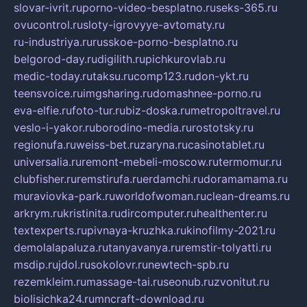
slovar-ivrit.ru
porno-video-besplatno.ru
seks-365.ru
ovucontrol.ru
sloty-igrovyye-avtomaty.ru
ru-industriya.ru
russkoe-porno-besplatno.ru
belgorod-day.ru
digilith.ru
pichkurovlab.ru
medic-today.ru
taksu.ru
comp123.ru
don-ykt.ru
teensvoice.ru
imgsharing.ru
domashnee-porno.ru
eva-elfie.ru
foto-tur.ru
biz-doska.ru
metropoltravel.ru
veslo-i-yakor.ru
borodino-media.ru
rostotsky.ru
regionufa.ru
weiss-bet.ru
zaryna.ru
casinotablet.ru
universalia.ru
remont-mebeli-moscow.ru
termomur.ru
clubfisher.ru
remstirufa.ru
erdamchi.ru
doramamama.ru
muraviovka-park.ru
worldofwoman.ru
clean-dreams.ru
arkrym.ru
kristinita.ru
dircomputer.ru
healthenter.ru
textexperts.ru
pivnaya-kruzhka.ru
kinofilmy-2021.ru
demolalapaluza.ru
tanyavanya.ru
remstir-tolyatti.ru
msdip.ru
jdol.ru
sokolovr.ru
newtech-spb.ru
rezemkleim.ru
massage-tai.ru
seonub.ru
zvonitut.ru
biolisichka24.ru
mncraft-download.ru