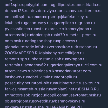
act1.spb.ru
polyglot.com.ru
gidlipetsk.ru
ooo-driada.ru
detsad125.ru
mir-zdoroviya.ru
bruslanovo.ru
siterem.ru
council.spb.ru
лодкипатриот.рф
kafekolizey.ru
iclub.net.ru
gazon-easy.ru
sugarepilekb.ru
grinox.ru
pylesostineco.ru
msts-ozarenie.ru
kameryjooan.ru
artemovskij.ru
dopler.spb.ru
aid70.ru
metall-perm.ru
ndm.msk.ru
ratingzooshop.ru
apiaccess.ru
globalautotrade.info
bezverhovskoe.ru
drsschool.ru
ZOOSMART.SPB.RU
dalakony.ru
medikijob.ru
remontt.spb.ru
photostudia.spb.ru
myragon.ru
terramia.ru
academy62.ru
gardengallereya.ru
rti.com.ru
artem-news.ru
biserinca.ru
krasnodarkurort.com
imshowtv.ru
mebel-v-tule.ru
mobtopik.ru
pcsecurity.net.ru
tool-sib.ru
multimetrunit.ru
sp-tour.ru
fan-cs.ru
santeh-russia.ru
symbian9.net.ru
DSHAIR.RU
tmmotors.spb.ru
xjocuricopii.com
musavtomat.msk.ru
obustrojdom.ru
sovetcik.ru
ybaranovskaya.ru
ppknews.ru
cult-alshei.ru
JAPANRUSSIA.RU