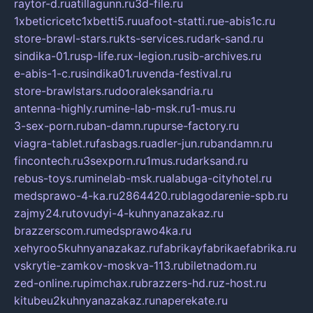
raytor-d.ru
atillagunn.ru
3d-file.ru
1xbeticricetc1xbetti5.ru
uafoot-statti.ru
e-abis1c.ru
store-brawl-stars.ru
kts-services.ru
dark-sand.ru
sindika-01.ru
sp-life.ru
x-legion.ru
sib-archives.ru
e-abis-1-c.ru
sindika01.ru
venda-festival.ru
store-brawlstars.ru
dooraleksandria.ru
antenna-highly.ru
mine-lab-msk.ru
1-mus.ru
3-sex-porn.ru
ban-damn.ru
purse-factory.ru
viagra-tablet.ru
fasbags.ru
adler-jun.ru
bandamn.ru
fincontech.ru
3sexporn.ru
1mus.ru
darksand.ru
rebus-toys.ru
minelab-msk.ru
alabuga-cityhotel.ru
medsprawo-4-ka.ru
2864420.ru
blagodarenie-spb.ru
zajmy24.ru
tovudyi-4-kuhnyanazakaz.ru
brazzerscom.ru
medsprawo4ka.ru
xehyroo5kuhnyanazakaz.ru
fabrikayfabrikaefabrika.ru
vskrytie-zamkov-moskva-113.ru
biletnadom.ru
zed-online.ru
pimchax.ru
brazzers-hd.ru
z-host.ru
kitubeu2kuhnyanazakaz.ru
naperekate.ru