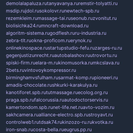
demolalapaluza.ru
tanyavanya.ru
remstir-tolyatti.ru
msdip.ru
jdol.ru
sokolovr.ru
newtech-spb.ru
rezemkleim.ru
massage-tai.ru
seonub.ru
zvonitut.ru
biolisichka24.ru
mncraft-download.ru
algoritm-sistema.ru
godflesh.ru
ru-industria.ru
zebra-tlt.ru
okna-proficom.ru
erynok.ru
onlinekinospace.ru
startupstudio-fefu.ru
zarges-ru.ru
gegenjustizunrecht.ru
autobalashov.ru
utrovortu.ru
spiski-firm.ru
elara-m.ru
kinomusorka.ru
mkcslava.ru
2bets.ru
vintovoykompressor.ru
birminghamvsfulham.ru
sarmat-komp.ru
pioneeri.ru
amadis-chocolate.ru
shkurki-karakulya.ru
kanotiforet.spb.ru
tutmassage.ru
ecolog.org.ru
praga.spb.ru
falcorussia.ru
autodoctorservis.ru
kamertondom.spb.ru
net-life.net.ru
avto-vozim.ru
sakhcamera.ru
alliance-electro.spb.ru
stroyavt.ru
controlweb1.ru
tdsak74.ru
kinzozo-ru.ru
kvotka.ru
iron-snab.ru
costa-bella.ru
eugrus.pp.ru