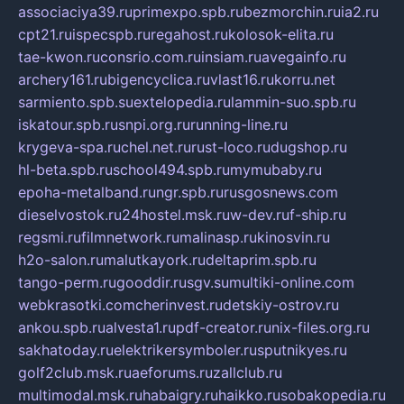
associaciya39.ru
primexpo.spb.ru
bezmorchin.ru
ia2.ru
cpt21.ru
ispecspb.ru
regahost.ru
kolosok-elita.ru
tae-kwon.ru
consrio.com.ru
insiam.ru
avegainfo.ru
archery161.ru
bigencyclica.ru
vlast16.ru
korru.net
sarmiento.spb.su
extelopedia.ru
lammin-suo.spb.ru
iskatour.spb.ru
snpi.org.ru
running-line.ru
krygeva-spa.ru
chel.net.ru
rust-loco.ru
dugshop.ru
hl-beta.spb.ru
school494.spb.ru
mymubaby.ru
epoha-metalband.ru
ngr.spb.ru
rusgosnews.com
dieselvostok.ru
24hostel.msk.ru
w-dev.ru
f-ship.ru
regsmi.ru
filmnetwork.ru
malinasp.ru
kinosvin.ru
h2o-salon.ru
malutkayork.ru
deltaprim.spb.ru
tango-perm.ru
gooddir.ru
sgv.su
multiki-online.com
webkrasotki.com
cherinvest.ru
detskiy-ostrov.ru
ankou.spb.ru
alvesta1.ru
pdf-creator.ru
nix-files.org.ru
sakhatoday.ru
elektrikersymboler.ru
sputnikyes.ru
golf2club.msk.ru
aeforums.ru
zallclub.ru
multimodal.msk.ru
habaigry.ru
haikko.ru
sobakopedia.ru