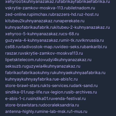
xehyroo5kuhnyanazakaz.ru
fabrikayfabrikaefabrika.ru
vskrytie-zamkov-moskva-113.ru
biletnadom.ru
zed-online.ru
pimchax.ru
brazzers-hd.ru
z-host.ru
kitubeu2kuhnyanazakaz.ru
naperekate.ru
kuhnyaofabrikaufabrik.ru
kitubeu-2-kuhnyanazakaz.ru
xehyroo-5-kuhnyanazakaz.ru
cs-68.ru
guzywia-4-kuhnyanazakaz.ru
mir-tk.ru
vlknrussia.ru
cs68.ru
vladivostok-map.ru
video-seks.ru
bankaribi.ru
raszar.ru
vskrytie-zamkov-moskva113.ru
lipetsktelecom.ru
tovudyi4kuhnyanazakaz.ru
seksuzb.ru
guzywia4kuhnyanazakaz.ru
fabrikaofabrikaokuhny.ru
kuhnyaekuhnyaafabrika.ru
kuhnyaykuhnyayfabrika.ru
e-abis1c.ru
store-brawl-stars.ru
kts-services.ru
dark-sand.ru
sindika-01.ru
sp-life.ru
x-legion.ru
sib-archives.ru
e-abis-1-c.ru
sindika01.ru
venda-festival.ru
store-brawlstars.ru
dooraleksandria.ru
antenna-highly.ru
mine-lab-msk.ru
1-mus.ru