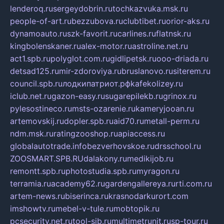
lenderoq.ru
sergeydobrin.ru
tochkazvuka.msk.ru
people-of-art.ru
bezzubova.ru
clubtibet.ru
orior-aks.ru
dynamoauto.ru
szk-favorit.ru
carlines.ru
flatnsk.ru
kingbolenskaner.ru
alex-motor.ru
astroline.net.ru
act1.spb.ru
polyglot.com.ru
gidlipetsk.ru
ooo-driada.ru
detsad125.ru
mir-zdoroviya.ru
bruslanovo.ru
siterem.ru
council.spb.ru
лодкипатриот.рф
kafekolizey.ru
iclub.net.ru
gazon-easy.ru
sugarepilekb.ru
grinox.ru
pylesostineco.ru
msts-ozarenie.ru
kameryjooan.ru
artemovskij.ru
dopler.spb.ru
aid70.ru
metall-perm.ru
ndm.msk.ru
ratingzooshop.ru
apiaccess.ru
globalautotrade.info
bezverhovskoe.ru
drsschool.ru
ZOOSMART.SPB.RU
dalakony.ru
medikijob.ru
remontt.spb.ru
photostudia.spb.ru
myragon.ru
terramia.ru
academy62.ru
gardengallereya.ru
rti.com.ru
artem-news.ru
biserinca.ru
krasnodarkurort.com
imshowtv.ru
mebel-v-tule.ru
mobtopik.ru
pcsecurity.net.ru
tool-sib.ru
multimetrunit.ru
sp-tour.ru