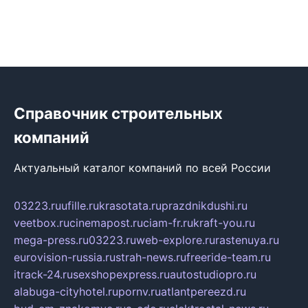
Справочник строительных
компаний
Актуальный каталог компаний по всей России
03223.ru
ufille.ru
krasotata.ru
prazdnikdushi.ru
veetbox.ru
cinemapost.ru
ciam-fr.ru
kraft-you.ru
mega-press.ru
03223.ru
web-explore.ru
rastenuya.ru
eurovision-russia.ru
strah-news.ru
freeride-team.ru
itrack-24.ru
sexshopexpress.ru
autostudiopro.ru
alabuga-cityhotel.ru
pornv.ru
atlantpereezd.ru