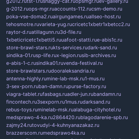
g2012.ru
tst-1.ru
shaggy-cat.ru
opsmgr.ru
ev-gallery.ru
g-2012.ru
ops-mgr.ru
accounts-112.ru
csm-demo.ru
poka-vse-doma2.ru
airgungames.ru
allseo-host.ru
tehosmotre.ru
varieta-yug.ru
cricetc1xbetr1xbetcc2.ru
raytor-d.ru
atillagunn.ru
3d-file.ru
1xbeticricetc1xbetti5.ru
uafoot-statti.ru
e-abis1c.ru
store-brawl-stars.ru
kts-services.ru
dark-sand.ru
sindika-01.ru
sp-life.ru
x-legion.ru
sib-archives.ru
e-abis-1-c.ru
sindika01.ru
venda-festival.ru
store-brawlstars.ru
dooraleksandria.ru
antenna-highly.ru
mine-lab-msk.ru
1-mus.ru
3-sex-porn.ru
ban-damn.ru
purse-factory.ru
viagra-tablet.ru
fasbags.ru
adler-jun.ru
bandamn.ru
fincontech.ru
3sexporn.ru
1mus.ru
darksand.ru
rebus-toys.ru
minelab-msk.ru
alabuga-cityhotel.ru
medsprawo-4-ka.ru
2864420.ru
blagodarenie-spb.ru
zajmy24.ru
tovudyi-4-kuhnyanazakaz.ru
brazzerscom.ru
medsprawo4ka.ru