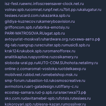
isz-fest.ru
ewnc.info
screensaver-clock.net.ru
volnav.spb.ru
comnat.ru
npf.net.ru
7bit.pp.ru
kalugatur.ru
tesiaes.ru
card.com.ru
kazanka.spb.ru
gildiya-kuznecov.ru
kameryboavision.ru
griffoncom.spb.ru
fabrika-emotsiy.ru
PARK-MATROSOVA.RU
agat.spb.ru
avtoyurist-moskva1.ru
hardware.org.ru
схема-авто.рф
dg-lab.ru
angrup.ru
recruiter.spb.ru
music8.spb.ru
krsk124.ru
kubok.spb.ru
romanofforex.ru
analitikaplus.ru
spyonline.ru
zosikamery.ru
sloboda-ural.pp.ru
AUTO-COM.SU
hohota.net
alimy.ru
online-z.com
aromat-vostoka.ru
otdelkaexp.ru
mobilvest.ru
bbd.net.ru
mebelshop.msk.ru
smp-forum.ru
bastion-td.ru
kosmoscreative.ru
avrmotors.ru
art-galadesign.ru
tiffany-c.ru
ecostep-samara.ru
d-p.spb.ru
галактика73.рф
sko.com.ru
davitamebel-spb.ru
fotsis.ru
tesiaes.ru
kokoroyari.spb.ru
blesna-kazan.ru
mossilver.ru