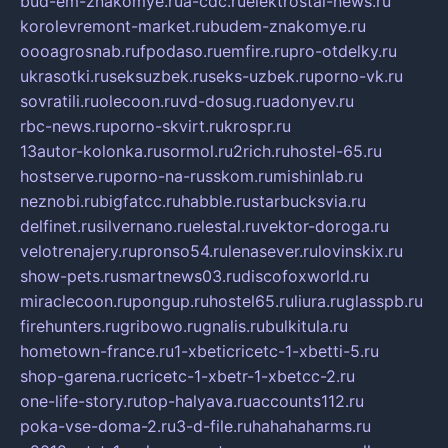
bud-em-znakomye.ru
a-cdc.ru
elektrostal-news.ru
korolevremont-market.ru
budem-znakomye.ru
oooagrosnab.ru
fpodaso.ru
emfire.ru
pro-otdelky.ru
ukrasotki.ru
seksuzbek.ru
seks-uzbek.ru
porno-vk.ru
sovratili.ru
olecoon.ru
vd-dosug.ru
adonyev.ru
rbc-news.ru
porno-skvirt.ru
krospr.ru
13autor-kolonka.ru
sormol.ru
2rich.ru
hostel-65.ru
hostserve.ru
porno-na-russkom.ru
mishinlab.ru
neznobi.ru
bigfatcc.ru
habble.ru
starbucksvia.ru
delfinet.ru
silvernano.ru
elestal.ru
vektor-doroga.ru
velotrenajery.ru
pronso54.ru
lenasever.ru
lovinskix.ru
show-pets.ru
smartnews03.ru
discofoxworld.ru
miraclecoon.ru
pongup.ru
hostel65.ru
liura.ru
glasspb.ru
firehunters.ru
gribowo.ru
gnalis.ru
bulkitula.ru
hometown-france.ru
1-xbeticricetc-1-xbetti-5.ru
shop-garena.ru
cricetc-1-xbetr-1-xbetcc-2.ru
one-life-story.ru
top-halyava.ru
accounts112.ru
poka-vse-doma-2.ru
3-d-file.ru
hahahaharms.ru