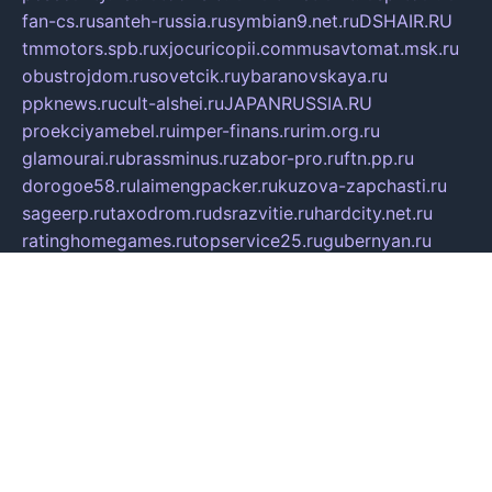
fan-cs.ru
santeh-russia.ru
symbian9.net.ru
DSHAIR.RU
tmmotors.spb.ru
xjocuricopii.com
musavtomat.msk.ru
obustrojdom.ru
sovetcik.ru
ybaranovskaya.ru
ppknews.ru
cult-alshei.ru
JAPANRUSSIA.RU
proekciyamebel.ru
imper-finans.ru
rim.org.ru
glamourai.ru
brassminus.ru
zabor-pro.ru
ftn.pp.ru
dorogoe58.ru
laimengpacker.ru
kuzova-zapchasti.ru
sageerp.ru
taxodrom.ru
dsrazvitie.ru
hardcity.net.ru
ratinghomegames.ru
topservice25.ru
gubernyan.ru
gtglasslined.ru
ii4.ru
tssport.spb.ru
andorra24.com
blackwallstreet.ru
oboimos.ru
optim-doors.com.ru
ikuch.ru
nycr.org.ru
npa21.ru
vremya-ch.spb.ru
desert000.ru
ivtorgi.ru
ifiori.ru
catalog-statei.ru
dcv.org.ru
spetsmaster174.ru
ipkameryhiseeu.ru
dum26.ru
ruspol.spb.ru
fr-opendp.ru
kam-solnyshko.ru
cheyenne-arapaho.ru
sevzapmetal.spb.ru
ted-lapidus.spb.ru
parasite-eliminator.ru
sigma-complete.ru
modernworld.ru
dama-moda.ru