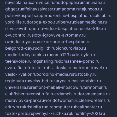
newsplain.ru
cardvoice.ru
modopaper.ru
manunae.ru
gbget.ru
alfeihavsalnassr.ru
madoma.ru
tajuncos.ru
petrovkasports.ru
porno-online-besplatno.ru
splclub.ru
york-life.ru
doroga-expo.ru
ribery.ru
cleanmedicine.ru
slovar-ivrit.ru
porno-video-besplatno.ru
seks-365.ru
ovucontrol.ru
sloty-igrovyye-avtomaty.ru
ru-industriya.ru
russkoe-porno-besplatno.ru
belgorod-day.ru
digilith.ru
pichkurovlab.ru
medic-today.ru
taksu.ru
comp123.ru
don-ykt.ru
teensvoice.ru
imgsharing.ru
domashnee-porno.ru
eva-elfie.ru
foto-tur.ru
biz-doska.ru
metropoltravel.ru
veslo-i-yakor.ru
borodino-media.ru
rostotsky.ru
regionufa.ru
weiss-bet.ru
zaryna.ru
casinotablet.ru
universalia.ru
remont-mebeli-moscow.ru
termomur.ru
clubfisher.ru
remstirufa.ru
erdamchi.ru
doramamama.ru
muraviovka-park.ru
worldofwoman.ru
clean-dreams.ru
arkrym.ru
kristinita.ru
dircomputer.ru
healthenter.ru
textexperts.ru
pivnaya-kruzhka.ru
kinofilmy-2021.ru