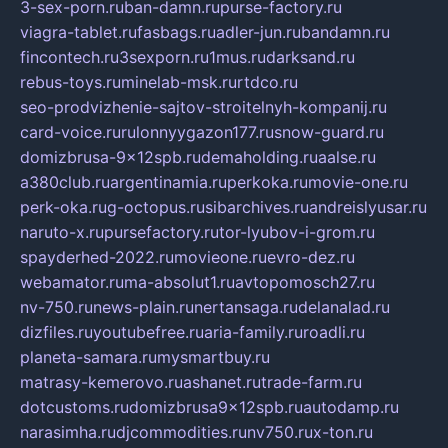
3-sex-porn.ru
ban-damn.ru
purse-factory.ru
viagra-tablet.ru
fasbags.ru
adler-jun.ru
bandamn.ru
fincontech.ru
3sexporn.ru
1mus.ru
darksand.ru
rebus-toys.ru
minelab-msk.ru
rtdco.ru
seo-prodvizhenie-sajtov-stroitelnyh-kompanij.ru
card-voice.ru
rulonnyygazon177.ru
snow-guard.ru
domizbrusa-9x12spb.ru
demaholding.ru
aalse.ru
a380club.ru
argentinamia.ru
perkoka.ru
movie-one.ru
perk-oka.ru
g-octopus.ru
sibarchives.ru
andreislyusar.ru
naruto-x.ru
pursefactory.ru
tor-lyubov-i-grom.ru
spayderhed-2022.ru
movieone.ru
evro-dez.ru
webamator.ru
ma-absolut1.ru
avtopomosch27.ru
nv-750.ru
news-plain.ru
nertansaga.ru
delanalad.ru
dizfiles.ru
youtubefree.ru
aria-family.ru
roadli.ru
planeta-samara.ru
mysmartbuy.ru
matrasy-kemerovo.ru
ashanet.ru
trade-farm.ru
dotcustoms.ru
domizbrusa9x12spb.ru
autodamp.ru
narasimha.ru
djcommodities.ru
nv750.ru
x-ton.ru