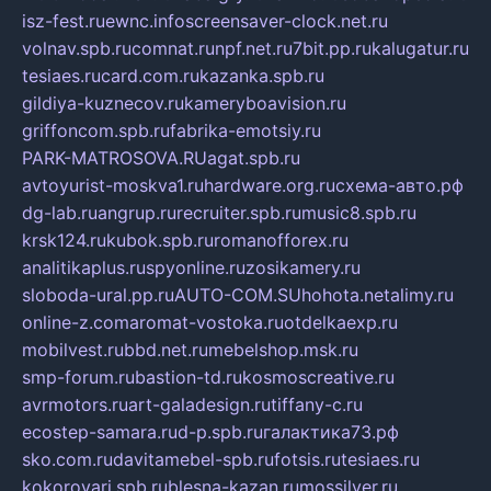
isz-fest.ru
ewnc.info
screensaver-clock.net.ru
volnav.spb.ru
comnat.ru
npf.net.ru
7bit.pp.ru
kalugatur.ru
tesiaes.ru
card.com.ru
kazanka.spb.ru
gildiya-kuznecov.ru
kameryboavision.ru
griffoncom.spb.ru
fabrika-emotsiy.ru
PARK-MATROSOVA.RU
agat.spb.ru
avtoyurist-moskva1.ru
hardware.org.ru
схема-авто.рф
dg-lab.ru
angrup.ru
recruiter.spb.ru
music8.spb.ru
krsk124.ru
kubok.spb.ru
romanofforex.ru
analitikaplus.ru
spyonline.ru
zosikamery.ru
sloboda-ural.pp.ru
AUTO-COM.SU
hohota.net
alimy.ru
online-z.com
aromat-vostoka.ru
otdelkaexp.ru
mobilvest.ru
bbd.net.ru
mebelshop.msk.ru
smp-forum.ru
bastion-td.ru
kosmoscreative.ru
avrmotors.ru
art-galadesign.ru
tiffany-c.ru
ecostep-samara.ru
d-p.spb.ru
галактика73.рф
sko.com.ru
davitamebel-spb.ru
fotsis.ru
tesiaes.ru
kokoroyari.spb.ru
blesna-kazan.ru
mossilver.ru