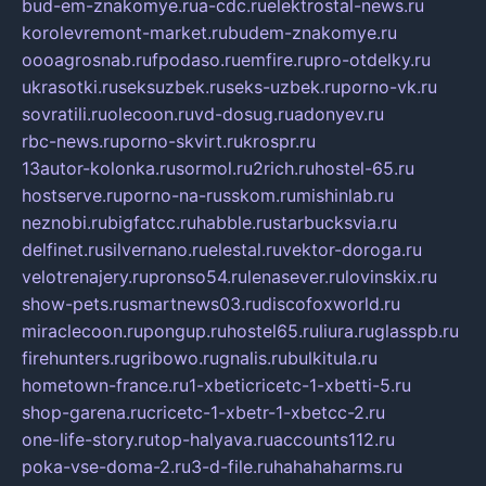
bud-em-znakomye.ru
a-cdc.ru
elektrostal-news.ru
korolevremont-market.ru
budem-znakomye.ru
oooagrosnab.ru
fpodaso.ru
emfire.ru
pro-otdelky.ru
ukrasotki.ru
seksuzbek.ru
seks-uzbek.ru
porno-vk.ru
sovratili.ru
olecoon.ru
vd-dosug.ru
adonyev.ru
rbc-news.ru
porno-skvirt.ru
krospr.ru
13autor-kolonka.ru
sormol.ru
2rich.ru
hostel-65.ru
hostserve.ru
porno-na-russkom.ru
mishinlab.ru
neznobi.ru
bigfatcc.ru
habble.ru
starbucksvia.ru
delfinet.ru
silvernano.ru
elestal.ru
vektor-doroga.ru
velotrenajery.ru
pronso54.ru
lenasever.ru
lovinskix.ru
show-pets.ru
smartnews03.ru
discofoxworld.ru
miraclecoon.ru
pongup.ru
hostel65.ru
liura.ru
glasspb.ru
firehunters.ru
gribowo.ru
gnalis.ru
bulkitula.ru
hometown-france.ru
1-xbeticricetc-1-xbetti-5.ru
shop-garena.ru
cricetc-1-xbetr-1-xbetcc-2.ru
one-life-story.ru
top-halyava.ru
accounts112.ru
poka-vse-doma-2.ru
3-d-file.ru
hahahaharms.ru