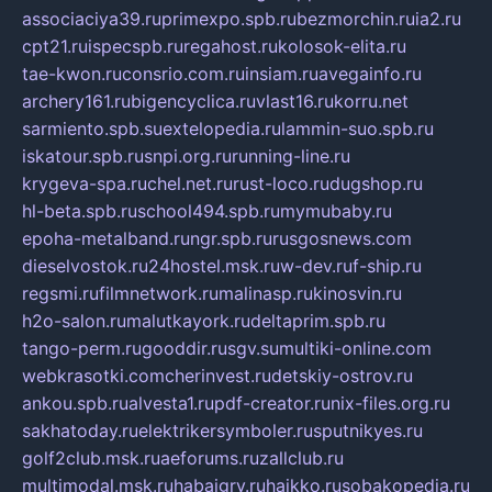
associaciya39.ru
primexpo.spb.ru
bezmorchin.ru
ia2.ru
cpt21.ru
ispecspb.ru
regahost.ru
kolosok-elita.ru
tae-kwon.ru
consrio.com.ru
insiam.ru
avegainfo.ru
archery161.ru
bigencyclica.ru
vlast16.ru
korru.net
sarmiento.spb.su
extelopedia.ru
lammin-suo.spb.ru
iskatour.spb.ru
snpi.org.ru
running-line.ru
krygeva-spa.ru
chel.net.ru
rust-loco.ru
dugshop.ru
hl-beta.spb.ru
school494.spb.ru
mymubaby.ru
epoha-metalband.ru
ngr.spb.ru
rusgosnews.com
dieselvostok.ru
24hostel.msk.ru
w-dev.ru
f-ship.ru
regsmi.ru
filmnetwork.ru
malinasp.ru
kinosvin.ru
h2o-salon.ru
malutkayork.ru
deltaprim.spb.ru
tango-perm.ru
gooddir.ru
sgv.su
multiki-online.com
webkrasotki.com
cherinvest.ru
detskiy-ostrov.ru
ankou.spb.ru
alvesta1.ru
pdf-creator.ru
nix-files.org.ru
sakhatoday.ru
elektrikersymboler.ru
sputnikyes.ru
golf2club.msk.ru
aeforums.ru
zallclub.ru
multimodal.msk.ru
habaigry.ru
haikko.ru
sobakopedia.ru