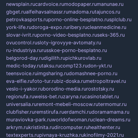
newsplain.ru
cardvoice.ru
modopaper.ru
manunae.ru
gbget.ru
alfeihavsalnassr.ru
madoma.ru
tajuncos.ru
petrovkasports.ru
porno-online-besplatno.ru
splclub.ru
york-life.ru
doroga-expo.ru
ribery.ru
cleanmedicine.ru
slovar-ivrit.ru
porno-video-besplatno.ru
seks-365.ru
ovucontrol.ru
sloty-igrovyye-avtomaty.ru
ru-industriya.ru
russkoe-porno-besplatno.ru
belgorod-day.ru
digilith.ru
pichkurovlab.ru
medic-today.ru
taksu.ru
comp123.ru
don-ykt.ru
teensvoice.ru
imgsharing.ru
domashnee-porno.ru
eva-elfie.ru
foto-tur.ru
biz-doska.ru
metropoltravel.ru
veslo-i-yakor.ru
borodino-media.ru
rostotsky.ru
regionufa.ru
weiss-bet.ru
zaryna.ru
casinotablet.ru
universalia.ru
remont-mebeli-moscow.ru
termomur.ru
clubfisher.ru
remstirufa.ru
erdamchi.ru
doramamama.ru
muraviovka-park.ru
worldofwoman.ru
clean-dreams.ru
arkrym.ru
kristinita.ru
dircomputer.ru
healthenter.ru
textexperts.ru
pivnaya-kruzhka.ru
kinofilmy-2021.ru