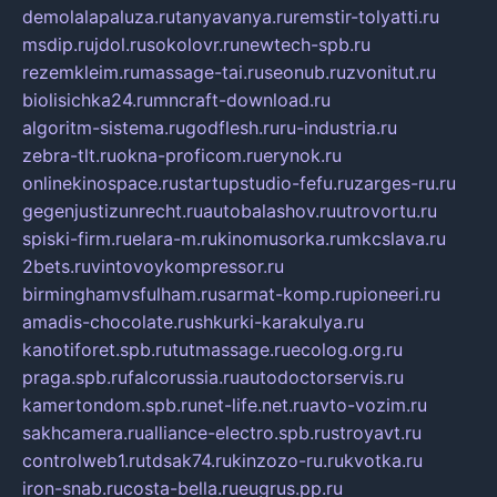
demolalapaluza.ru
tanyavanya.ru
remstir-tolyatti.ru
msdip.ru
jdol.ru
sokolovr.ru
newtech-spb.ru
rezemkleim.ru
massage-tai.ru
seonub.ru
zvonitut.ru
biolisichka24.ru
mncraft-download.ru
algoritm-sistema.ru
godflesh.ru
ru-industria.ru
zebra-tlt.ru
okna-proficom.ru
erynok.ru
onlinekinospace.ru
startupstudio-fefu.ru
zarges-ru.ru
gegenjustizunrecht.ru
autobalashov.ru
utrovortu.ru
spiski-firm.ru
elara-m.ru
kinomusorka.ru
mkcslava.ru
2bets.ru
vintovoykompressor.ru
birminghamvsfulham.ru
sarmat-komp.ru
pioneeri.ru
amadis-chocolate.ru
shkurki-karakulya.ru
kanotiforet.spb.ru
tutmassage.ru
ecolog.org.ru
praga.spb.ru
falcorussia.ru
autodoctorservis.ru
kamertondom.spb.ru
net-life.net.ru
avto-vozim.ru
sakhcamera.ru
alliance-electro.spb.ru
stroyavt.ru
controlweb1.ru
tdsak74.ru
kinzozo-ru.ru
kvotka.ru
iron-snab.ru
costa-bella.ru
eugrus.pp.ru