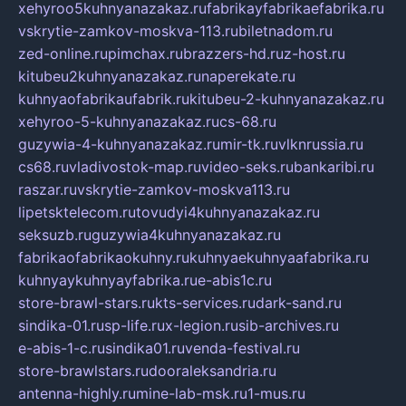
xehyroo5kuhnyanazakaz.ru
fabrikayfabrikaefabrika.ru
vskrytie-zamkov-moskva-113.ru
biletnadom.ru
zed-online.ru
pimchax.ru
brazzers-hd.ru
z-host.ru
kitubeu2kuhnyanazakaz.ru
naperekate.ru
kuhnyaofabrikaufabrik.ru
kitubeu-2-kuhnyanazakaz.ru
xehyroo-5-kuhnyanazakaz.ru
cs-68.ru
guzywia-4-kuhnyanazakaz.ru
mir-tk.ru
vlknrussia.ru
cs68.ru
vladivostok-map.ru
video-seks.ru
bankaribi.ru
raszar.ru
vskrytie-zamkov-moskva113.ru
lipetsktelecom.ru
tovudyi4kuhnyanazakaz.ru
seksuzb.ru
guzywia4kuhnyanazakaz.ru
fabrikaofabrikaokuhny.ru
kuhnyaekuhnyaafabrika.ru
kuhnyaykuhnyayfabrika.ru
e-abis1c.ru
store-brawl-stars.ru
kts-services.ru
dark-sand.ru
sindika-01.ru
sp-life.ru
x-legion.ru
sib-archives.ru
e-abis-1-c.ru
sindika01.ru
venda-festival.ru
store-brawlstars.ru
dooraleksandria.ru
antenna-highly.ru
mine-lab-msk.ru
1-mus.ru