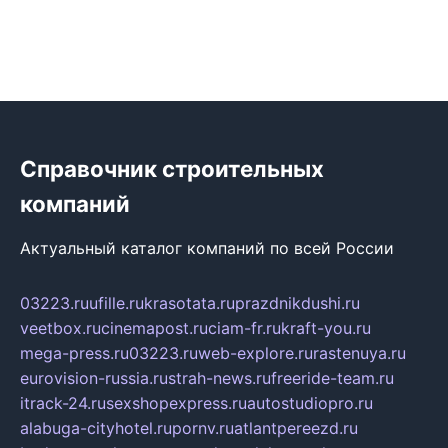
Справочник строительных
компаний
Актуальный каталог компаний по всей России
03223.ru
ufille.ru
krasotata.ru
prazdnikdushi.ru
veetbox.ru
cinemapost.ru
ciam-fr.ru
kraft-you.ru
mega-press.ru
03223.ru
web-explore.ru
rastenuya.ru
eurovision-russia.ru
strah-news.ru
freeride-team.ru
itrack-24.ru
sexshopexpress.ru
autostudiopro.ru
alabuga-cityhotel.ru
pornv.ru
atlantpereezd.ru