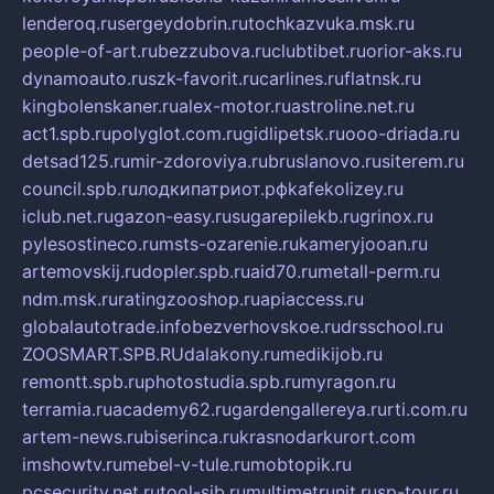
lenderoq.ru
sergeydobrin.ru
tochkazvuka.msk.ru
people-of-art.ru
bezzubova.ru
clubtibet.ru
orior-aks.ru
dynamoauto.ru
szk-favorit.ru
carlines.ru
flatnsk.ru
kingbolenskaner.ru
alex-motor.ru
astroline.net.ru
act1.spb.ru
polyglot.com.ru
gidlipetsk.ru
ooo-driada.ru
detsad125.ru
mir-zdoroviya.ru
bruslanovo.ru
siterem.ru
council.spb.ru
лодкипатриот.рф
kafekolizey.ru
iclub.net.ru
gazon-easy.ru
sugarepilekb.ru
grinox.ru
pylesostineco.ru
msts-ozarenie.ru
kameryjooan.ru
artemovskij.ru
dopler.spb.ru
aid70.ru
metall-perm.ru
ndm.msk.ru
ratingzooshop.ru
apiaccess.ru
globalautotrade.info
bezverhovskoe.ru
drsschool.ru
ZOOSMART.SPB.RU
dalakony.ru
medikijob.ru
remontt.spb.ru
photostudia.spb.ru
myragon.ru
terramia.ru
academy62.ru
gardengallereya.ru
rti.com.ru
artem-news.ru
biserinca.ru
krasnodarkurort.com
imshowtv.ru
mebel-v-tule.ru
mobtopik.ru
pcsecurity.net.ru
tool-sib.ru
multimetrunit.ru
sp-tour.ru