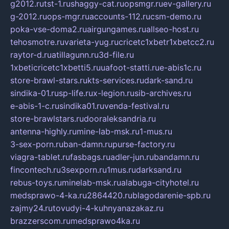
g2012.ru
tst-1.ru
shaggy-cat.ru
opsmgr.ru
ev-gallery.ru
g-2012.ru
ops-mgr.ru
accounts-112.ru
csm-demo.ru
poka-vse-doma2.ru
airgungames.ru
allseo-host.ru
tehosmotre.ru
varieta-yug.ru
cricetc1xbetr1xbetcc2.ru
raytor-d.ru
atillagunn.ru
3d-file.ru
1xbeticricetc1xbetti5.ru
uafoot-statti.ru
e-abis1c.ru
store-brawl-stars.ru
kts-services.ru
dark-sand.ru
sindika-01.ru
sp-life.ru
x-legion.ru
sib-archives.ru
e-abis-1-c.ru
sindika01.ru
venda-festival.ru
store-brawlstars.ru
dooraleksandria.ru
antenna-highly.ru
mine-lab-msk.ru
1-mus.ru
3-sex-porn.ru
ban-damn.ru
purse-factory.ru
viagra-tablet.ru
fasbags.ru
adler-jun.ru
bandamn.ru
fincontech.ru
3sexporn.ru
1mus.ru
darksand.ru
rebus-toys.ru
minelab-msk.ru
alabuga-cityhotel.ru
medsprawo-4-ka.ru
2864420.ru
blagodarenie-spb.ru
zajmy24.ru
tovudyi-4-kuhnyanazakaz.ru
brazzerscom.ru
medsprawo4ka.ru