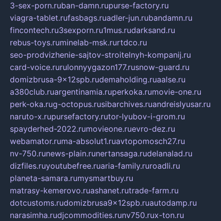
3-sex-porn.ru
ban-damn.ru
purse-factory.ru
viagra-tablet.ru
fasbags.ru
adler-jun.ru
bandamn.ru
fincontech.ru
3sexporn.ru
1mus.ru
darksand.ru
rebus-toys.ru
minelab-msk.ru
rtdco.ru
seo-prodvizhenie-sajtov-stroitelnyh-kompanij.ru
card-voice.ru
rulonnyygazon177.ru
snow-guard.ru
domizbrusa-9x12spb.ru
demaholding.ru
aalse.ru
a380club.ru
argentinamia.ru
perkoka.ru
movie-one.ru
perk-oka.ru
g-octopus.ru
sibarchives.ru
andreislyusar.ru
naruto-x.ru
pursefactory.ru
tor-lyubov-i-grom.ru
spayderhed-2022.ru
movieone.ru
evro-dez.ru
webamator.ru
ma-absolut1.ru
avtopomosch27.ru
nv-750.ru
news-plain.ru
nertansaga.ru
delanalad.ru
dizfiles.ru
youtubefree.ru
aria-family.ru
roadli.ru
planeta-samara.ru
mysmartbuy.ru
matrasy-kemerovo.ru
ashanet.ru
trade-farm.ru
dotcustoms.ru
domizbrusa9x12spb.ru
autodamp.ru
narasimha.ru
djcommodities.ru
nv750.ru
x-ton.ru