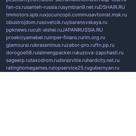
fan-cs.ru
santeh-russia.ru
symbian9.net.ru
DSHAIR.RU
tmmotors.spb.ru
xjocuricopii.com
musavtomat.msk.ru
obustrojdom.ru
sovetcik.ru
ybaranovskaya.ru
ppknews.ru
cult-alshei.ru
JAPANRUSSIA.RU
proekciyamebel.ru
imper-finans.ru
rim.org.ru
glamourai.ru
brassminus.ru
zabor-pro.ru
ftn.pp.ru
dorogoe58.ru
laimengpacker.ru
kuzova-zapchasti.ru
sageerp.ru
taxodrom.ru
dsrazvitie.ru
hardcity.net.ru
ratinghomegames.ru
topservice25.ru
gubernyan.ru
gtglasslined.ru
ii4.ru
tssport.spb.ru
andorra24.com
blackwallstreet.ru
oboimos.ru
optim-doors.com.ru
ikuch.ru
nycr.org.ru
npa21.ru
vremya-ch.spb.ru
desert000.ru
ivtorgi.ru
ifiori.ru
catalog-statei.ru
dcv.org.ru
spetsmaster174.ru
ipkameryhiseeu.ru
dum26.ru
ruspol.spb.ru
fr-opendp.ru
kam-solnyshko.ru
cheyenne-arapaho.ru
sevzapmetal.spb.ru
ted-lapidus.spb.ru
parasite-eliminator.ru