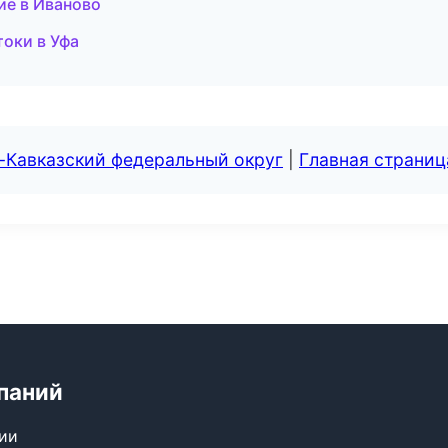
ие в Иваново
оки в Уфа
-Кавказский федеральный округ
|
Главная страниц
паний
сии