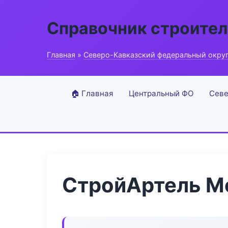
Справочник строите
Главная
»
Северо-Кавказский федеральный окру
🏠 Главная
Центральный ФО
Севе
СтройАртель М