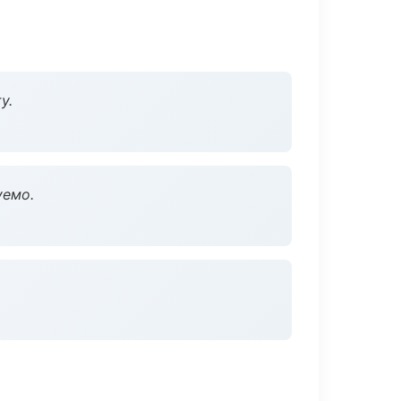
у.
уемо.