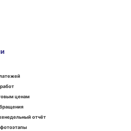
ми
платежей
 работ
птовым ценам
обращения
женедельный отчёт
 фотоэтапы