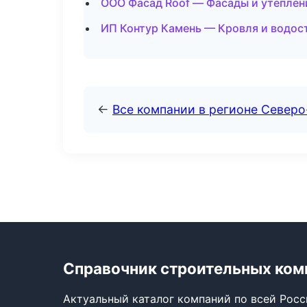
ООО Фасад Roof — Фасады и утеплен
ИП Контур Камень — Кровля и водост
←
Все компании в регионе Северо
Справочник строительных ком
Актуальный каталог компаний по всей Рос