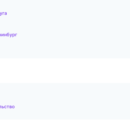
уга
ринбург
льство