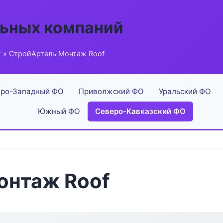
льных компаний
г
» СтройАртель Монтаж Roof
ро-Западный ФО
Приволжский ФО
Уральский ФО
Южный ФО
Северо-Кавказский ФО
онтаж Roof