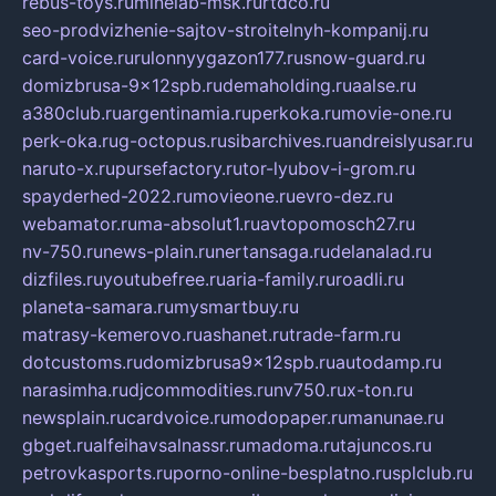
rebus-toys.ru
minelab-msk.ru
rtdco.ru
seo-prodvizhenie-sajtov-stroitelnyh-kompanij.ru
card-voice.ru
rulonnyygazon177.ru
snow-guard.ru
domizbrusa-9x12spb.ru
demaholding.ru
aalse.ru
a380club.ru
argentinamia.ru
perkoka.ru
movie-one.ru
perk-oka.ru
g-octopus.ru
sibarchives.ru
andreislyusar.ru
naruto-x.ru
pursefactory.ru
tor-lyubov-i-grom.ru
spayderhed-2022.ru
movieone.ru
evro-dez.ru
webamator.ru
ma-absolut1.ru
avtopomosch27.ru
nv-750.ru
news-plain.ru
nertansaga.ru
delanalad.ru
dizfiles.ru
youtubefree.ru
aria-family.ru
roadli.ru
planeta-samara.ru
mysmartbuy.ru
matrasy-kemerovo.ru
ashanet.ru
trade-farm.ru
dotcustoms.ru
domizbrusa9x12spb.ru
autodamp.ru
narasimha.ru
djcommodities.ru
nv750.ru
x-ton.ru
newsplain.ru
cardvoice.ru
modopaper.ru
manunae.ru
gbget.ru
alfeihavsalnassr.ru
madoma.ru
tajuncos.ru
petrovkasports.ru
porno-online-besplatno.ru
splclub.ru