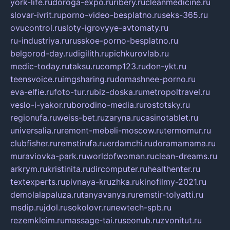
york-life.ru
doroga-expo.ru
ribery.ru
cleanmedicine.ru
slovar-ivrit.ru
porno-video-besplatno.ru
seks-365.ru
ovucontrol.ru
sloty-igrovyye-avtomaty.ru
ru-industriya.ru
russkoe-porno-besplatno.ru
belgorod-day.ru
digilith.ru
pichkurovlab.ru
medic-today.ru
taksu.ru
comp123.ru
don-ykt.ru
teensvoice.ru
imgsharing.ru
domashnee-porno.ru
eva-elfie.ru
foto-tur.ru
biz-doska.ru
metropoltravel.ru
veslo-i-yakor.ru
borodino-media.ru
rostotsky.ru
regionufa.ru
weiss-bet.ru
zaryna.ru
casinotablet.ru
universalia.ru
remont-mebeli-moscow.ru
termomur.ru
clubfisher.ru
remstirufa.ru
erdamchi.ru
doramamama.ru
muraviovka-park.ru
worldofwoman.ru
clean-dreams.ru
arkrym.ru
kristinita.ru
dircomputer.ru
healthenter.ru
textexperts.ru
pivnaya-kruzhka.ru
kinofilmy-2021.ru
demolalapaluza.ru
tanyavanya.ru
remstir-tolyatti.ru
msdip.ru
jdol.ru
sokolovr.ru
newtech-spb.ru
rezemkleim.ru
massage-tai.ru
seonub.ru
zvonitut.ru