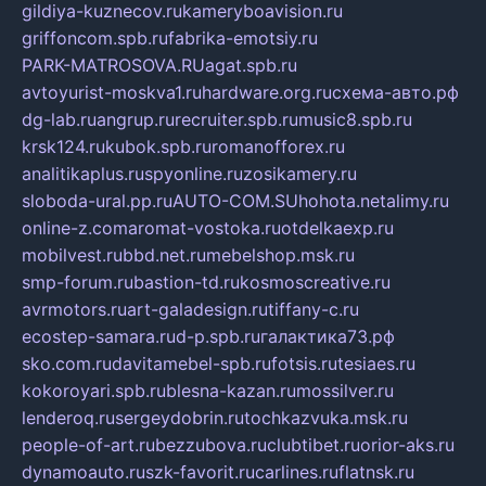
gildiya-kuznecov.ru
kameryboavision.ru
griffoncom.spb.ru
fabrika-emotsiy.ru
PARK-MATROSOVA.RU
agat.spb.ru
avtoyurist-moskva1.ru
hardware.org.ru
схема-авто.рф
dg-lab.ru
angrup.ru
recruiter.spb.ru
music8.spb.ru
krsk124.ru
kubok.spb.ru
romanofforex.ru
analitikaplus.ru
spyonline.ru
zosikamery.ru
sloboda-ural.pp.ru
AUTO-COM.SU
hohota.net
alimy.ru
online-z.com
aromat-vostoka.ru
otdelkaexp.ru
mobilvest.ru
bbd.net.ru
mebelshop.msk.ru
smp-forum.ru
bastion-td.ru
kosmoscreative.ru
avrmotors.ru
art-galadesign.ru
tiffany-c.ru
ecostep-samara.ru
d-p.spb.ru
галактика73.рф
sko.com.ru
davitamebel-spb.ru
fotsis.ru
tesiaes.ru
kokoroyari.spb.ru
blesna-kazan.ru
mossilver.ru
lenderoq.ru
sergeydobrin.ru
tochkazvuka.msk.ru
people-of-art.ru
bezzubova.ru
clubtibet.ru
orior-aks.ru
dynamoauto.ru
szk-favorit.ru
carlines.ru
flatnsk.ru