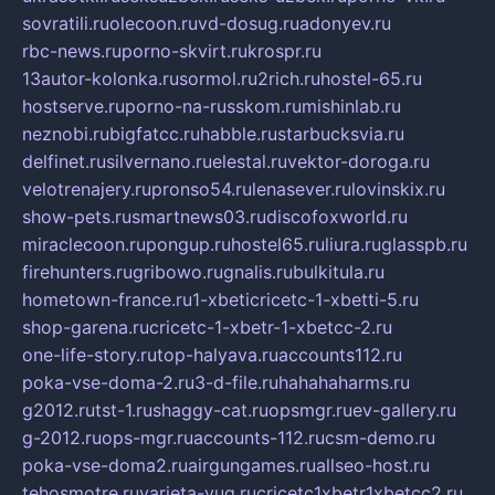
sovratili.ru
olecoon.ru
vd-dosug.ru
adonyev.ru
rbc-news.ru
porno-skvirt.ru
krospr.ru
13autor-kolonka.ru
sormol.ru
2rich.ru
hostel-65.ru
hostserve.ru
porno-na-russkom.ru
mishinlab.ru
neznobi.ru
bigfatcc.ru
habble.ru
starbucksvia.ru
delfinet.ru
silvernano.ru
elestal.ru
vektor-doroga.ru
velotrenajery.ru
pronso54.ru
lenasever.ru
lovinskix.ru
show-pets.ru
smartnews03.ru
discofoxworld.ru
miraclecoon.ru
pongup.ru
hostel65.ru
liura.ru
glasspb.ru
firehunters.ru
gribowo.ru
gnalis.ru
bulkitula.ru
hometown-france.ru
1-xbeticricetc-1-xbetti-5.ru
shop-garena.ru
cricetc-1-xbetr-1-xbetcc-2.ru
one-life-story.ru
top-halyava.ru
accounts112.ru
poka-vse-doma-2.ru
3-d-file.ru
hahahaharms.ru
g2012.ru
tst-1.ru
shaggy-cat.ru
opsmgr.ru
ev-gallery.ru
g-2012.ru
ops-mgr.ru
accounts-112.ru
csm-demo.ru
poka-vse-doma2.ru
airgungames.ru
allseo-host.ru
tehosmotre.ru
varieta-yug.ru
cricetc1xbetr1xbetcc2.ru