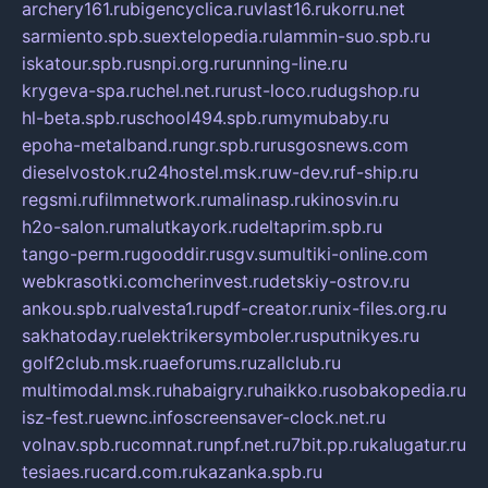
archery161.ru
bigencyclica.ru
vlast16.ru
korru.net
sarmiento.spb.su
extelopedia.ru
lammin-suo.spb.ru
iskatour.spb.ru
snpi.org.ru
running-line.ru
krygeva-spa.ru
chel.net.ru
rust-loco.ru
dugshop.ru
hl-beta.spb.ru
school494.spb.ru
mymubaby.ru
epoha-metalband.ru
ngr.spb.ru
rusgosnews.com
dieselvostok.ru
24hostel.msk.ru
w-dev.ru
f-ship.ru
regsmi.ru
filmnetwork.ru
malinasp.ru
kinosvin.ru
h2o-salon.ru
malutkayork.ru
deltaprim.spb.ru
tango-perm.ru
gooddir.ru
sgv.su
multiki-online.com
webkrasotki.com
cherinvest.ru
detskiy-ostrov.ru
ankou.spb.ru
alvesta1.ru
pdf-creator.ru
nix-files.org.ru
sakhatoday.ru
elektrikersymboler.ru
sputnikyes.ru
golf2club.msk.ru
aeforums.ru
zallclub.ru
multimodal.msk.ru
habaigry.ru
haikko.ru
sobakopedia.ru
isz-fest.ru
ewnc.info
screensaver-clock.net.ru
volnav.spb.ru
comnat.ru
npf.net.ru
7bit.pp.ru
kalugatur.ru
tesiaes.ru
card.com.ru
kazanka.spb.ru