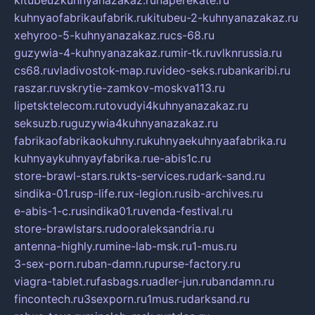
kitubeu2kuhnyanazakaz.ru
naperekate.ru
kuhnyaofabrikaufabrik.ru
kitubeu-2-kuhnyanazakaz.ru
xehyroo-5-kuhnyanazakaz.ru
cs-68.ru
guzywia-4-kuhnyanazakaz.ru
mir-tk.ru
vlknrussia.ru
cs68.ru
vladivostok-map.ru
video-seks.ru
bankaribi.ru
raszar.ru
vskrytie-zamkov-moskva113.ru
lipetsktelecom.ru
tovudyi4kuhnyanazakaz.ru
seksuzb.ru
guzywia4kuhnyanazakaz.ru
fabrikaofabrikaokuhny.ru
kuhnyaekuhnyaafabrika.ru
kuhnyaykuhnyayfabrika.ru
e-abis1c.ru
store-brawl-stars.ru
kts-services.ru
dark-sand.ru
sindika-01.ru
sp-life.ru
x-legion.ru
sib-archives.ru
e-abis-1-c.ru
sindika01.ru
venda-festival.ru
store-brawlstars.ru
dooraleksandria.ru
antenna-highly.ru
mine-lab-msk.ru
1-mus.ru
3-sex-porn.ru
ban-damn.ru
purse-factory.ru
viagra-tablet.ru
fasbags.ru
adler-jun.ru
bandamn.ru
fincontech.ru
3sexporn.ru
1mus.ru
darksand.ru