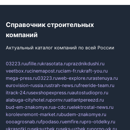
Справочник строительных
компаний
Актуальный каталог компаний по всей России
03223.ru
ufille.ru
krasotata.ru
prazdnikdushi.ru
veetbox.ru
cinemapost.ru
ciam-fr.ru
kraft-you.ru
mega-press.ru
03223.ru
web-explore.ru
rastenuya.ru
eurovision-russia.ru
strah-news.ru
freeride-team.ru
itrack-24.ru
sexshopexpress.ru
autostudiopro.ru
alabuga-cityhotel.ru
pornv.ru
atlantpereezd.ru
bud-em-znakomye.ru
a-cdc.ru
elektrostal-news.ru
korolevremont-market.ru
budem-znakomye.ru
oooagrosnab.ru
fpodaso.ru
emfire.ru
pro-otdelky.ru
ukrasotki.ru
seksuzbek.ru
seks-uzbek.ru
porno-vk.ru