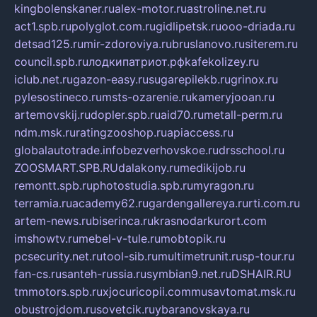
kingbolenskaner.ru
alex-motor.ru
astroline.net.ru
act1.spb.ru
polyglot.com.ru
gidlipetsk.ru
ooo-driada.ru
detsad125.ru
mir-zdoroviya.ru
bruslanovo.ru
siterem.ru
council.spb.ru
лодкипатриот.рф
kafekolizey.ru
iclub.net.ru
gazon-easy.ru
sugarepilekb.ru
grinox.ru
pylesostineco.ru
msts-ozarenie.ru
kameryjooan.ru
artemovskij.ru
dopler.spb.ru
aid70.ru
metall-perm.ru
ndm.msk.ru
ratingzooshop.ru
apiaccess.ru
globalautotrade.info
bezverhovskoe.ru
drsschool.ru
ZOOSMART.SPB.RU
dalakony.ru
medikijob.ru
remontt.spb.ru
photostudia.spb.ru
myragon.ru
terramia.ru
academy62.ru
gardengallereya.ru
rti.com.ru
artem-news.ru
biserinca.ru
krasnodarkurort.com
imshowtv.ru
mebel-v-tule.ru
mobtopik.ru
pcsecurity.net.ru
tool-sib.ru
multimetrunit.ru
sp-tour.ru
fan-cs.ru
santeh-russia.ru
symbian9.net.ru
DSHAIR.RU
tmmotors.spb.ru
xjocuricopii.com
musavtomat.msk.ru
obustrojdom.ru
sovetcik.ru
ybaranovskaya.ru