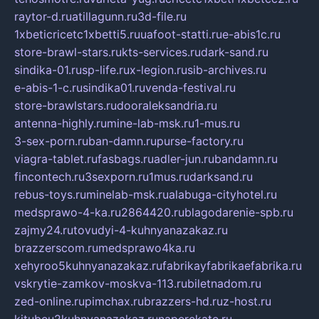
raytor-d.ru
atillagunn.ru
3d-file.ru
1xbeticricetc1xbetti5.ru
uafoot-statti.ru
e-abis1c.ru
store-brawl-stars.ru
kts-services.ru
dark-sand.ru
sindika-01.ru
sp-life.ru
x-legion.ru
sib-archives.ru
e-abis-1-c.ru
sindika01.ru
venda-festival.ru
store-brawlstars.ru
dooraleksandria.ru
antenna-highly.ru
mine-lab-msk.ru
1-mus.ru
3-sex-porn.ru
ban-damn.ru
purse-factory.ru
viagra-tablet.ru
fasbags.ru
adler-jun.ru
bandamn.ru
fincontech.ru
3sexporn.ru
1mus.ru
darksand.ru
rebus-toys.ru
minelab-msk.ru
alabuga-cityhotel.ru
medsprawo-4-ka.ru
2864420.ru
blagodarenie-spb.ru
zajmy24.ru
tovudyi-4-kuhnyanazakaz.ru
brazzerscom.ru
medsprawo4ka.ru
xehyroo5kuhnyanazakaz.ru
fabrikayfabrikaefabrika.ru
vskrytie-zamkov-moskva-113.ru
biletnadom.ru
zed-online.ru
pimchax.ru
brazzers-hd.ru
z-host.ru