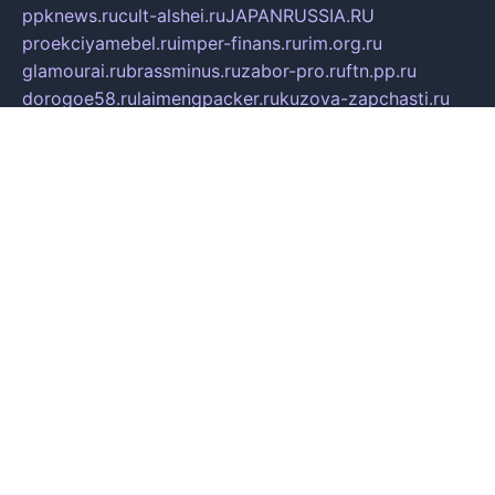
ppknews.ru
cult-alshei.ru
JAPANRUSSIA.RU
proekciyamebel.ru
imper-finans.ru
rim.org.ru
glamourai.ru
brassminus.ru
zabor-pro.ru
ftn.pp.ru
dorogoe58.ru
laimengpacker.ru
kuzova-zapchasti.ru
sageerp.ru
taxodrom.ru
dsrazvitie.ru
hardcity.net.ru
ratinghomegames.ru
topservice25.ru
gubernyan.ru
gtglasslined.ru
ii4.ru
tssport.spb.ru
andorra24.com
blackwallstreet.ru
oboimos.ru
optim-doors.com.ru
ikuch.ru
nycr.org.ru
npa21.ru
vremya-ch.spb.ru
desert000.ru
ivtorgi.ru
ifiori.ru
catalog-statei.ru
dcv.org.ru
spetsmaster174.ru
ipkameryhiseeu.ru
dum26.ru
ruspol.spb.ru
fr-opendp.ru
kam-solnyshko.ru
cheyenne-arapaho.ru
sevzapmetal.spb.ru
ted-lapidus.spb.ru
parasite-eliminator.ru
sigma-complete.ru
modernworld.ru
dama-moda.ru
eholot-group.ru
sk-nvkz.ru
DRONGOLD.RU
democratia2.ru
i-farmer.ru
mass-sport.org
jablonex.spb.ru
bookmess.ru
linkword.ru