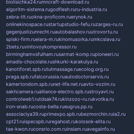
biolisichka24.ru
mncraft-download.ru
algoritm-sistema.ru
godflesh.ru
ru-industria.ru
zebra-tlt.ru
okna-proficom.ru
erynok.ru
onlinekinospace.ru
startupstudio-fefu.ru
zarges-ru.ru
gegenjustizunrecht.ru
autobalashov.ru
utrovortu.ru
spiski-firm.ru
elara-m.ru
kinomusorka.ru
mkcslava.ru
2bets.ru
vintovoykompressor.ru
birminghamvsfulham.ru
sarmat-komp.ru
pioneeri.ru
amadis-chocolate.ru
shkurki-karakulya.ru
kanotiforet.spb.ru
tutmassage.ru
ecolog.org.ru
praga.spb.ru
falcorussia.ru
autodoctorservis.ru
kamertondom.spb.ru
net-life.net.ru
avto-vozim.ru
sakhcamera.ru
alliance-electro.spb.ru
stroyavt.ru
controlweb1.ru
tdsak74.ru
kinzozo-ru.ru
kvotka.ru
iron-snab.ru
costa-bella.ru
eugrus.pp.ru
associaciya39.ru
primexpo.spb.ru
bezmorchin.ru
ia2.ru
cpt21.ru
ispecspb.ru
regahost.ru
kolosok-elita.ru
tae-kwon.ru
consrio.com.ru
insiam.ru
avegainfo.ru