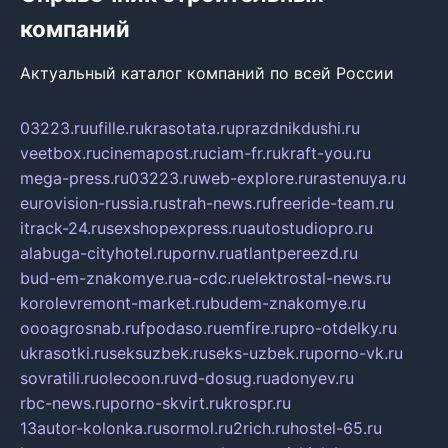
компаний
Актуальный каталог компаний по всей России
03223.ru
ufille.ru
krasotata.ru
prazdnikdushi.ru
veetbox.ru
cinemapost.ru
ciam-fr.ru
kraft-you.ru
mega-press.ru
03223.ru
web-explore.ru
rastenuya.ru
eurovision-russia.ru
strah-news.ru
freeride-team.ru
itrack-24.ru
sexshopexpress.ru
autostudiopro.ru
alabuga-cityhotel.ru
pornv.ru
atlantpereezd.ru
bud-em-znakomye.ru
a-cdc.ru
elektrostal-news.ru
korolevremont-market.ru
budem-znakomye.ru
oooagrosnab.ru
fpodaso.ru
emfire.ru
pro-otdelky.ru
ukrasotki.ru
seksuzbek.ru
seks-uzbek.ru
porno-vk.ru
sovratili.ru
olecoon.ru
vd-dosug.ru
adonyev.ru
rbc-news.ru
porno-skvirt.ru
krospr.ru
13autor-kolonka.ru
sormol.ru
2rich.ru
hostel-65.ru