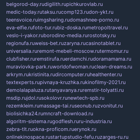
belgorod-day.ru
digilith.ru
pichkurovlab.ru
medic-today.ru
taksu.ru
comp123.ru
don-ykt.ru
teensvoice.ru
imgsharing.ru
domashnee-porno.ru
eva-elfie.ru
foto-tur.ru
biz-doska.ru
metropoltravel.ru
veslo-i-yakor.ru
borodino-media.ru
rostotsky.ru
regionufa.ru
weiss-bet.ru
zaryna.ru
casinotablet.ru
universalia.ru
remont-mebeli-moscow.ru
termomur.ru
clubfisher.ru
remstirufa.ru
erdamchi.ru
doramamama.ru
muraviovka-park.ru
worldofwoman.ru
clean-dreams.ru
arkrym.ru
kristinita.ru
dircomputer.ru
healthenter.ru
textexperts.ru
pivnaya-kruzhka.ru
kinofilmy-2021.ru
demolalapaluza.ru
tanyavanya.ru
remstir-tolyatti.ru
msdip.ru
jdol.ru
sokolovr.ru
newtech-spb.ru
rezemkleim.ru
massage-tai.ru
seonub.ru
zvonitut.ru
biolisichka24.ru
mncraft-download.ru
algoritm-sistema.ru
godflesh.ru
ru-industria.ru
zebra-tlt.ru
okna-proficom.ru
erynok.ru
onlinekinospace.ru
startupstudio-fefu.ru
zarges-ru.ru