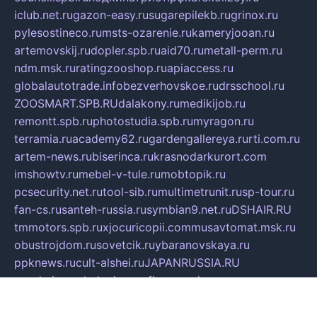
iclub.net.ru
gazon-easy.ru
sugarepilekb.ru
grinox.ru
pylesostineco.ru
msts-ozarenie.ru
kameryjooan.ru
artemovskij.ru
dopler.spb.ru
aid70.ru
metall-perm.ru
ndm.msk.ru
ratingzooshop.ru
apiaccess.ru
globalautotrade.info
bezverhovskoe.ru
drsschool.ru
ZOOSMART.SPB.RU
dalakony.ru
medikijob.ru
remontt.spb.ru
photostudia.spb.ru
myragon.ru
terramia.ru
academy62.ru
gardengallereya.ru
rti.com.ru
artem-news.ru
biserinca.ru
krasnodarkurort.com
imshowtv.ru
mebel-v-tule.ru
mobtopik.ru
pcsecurity.net.ru
tool-sib.ru
multimetrunit.ru
sp-tour.ru
fan-cs.ru
santeh-russia.ru
symbian9.net.ru
DSHAIR.RU
tmmotors.spb.ru
xjocuricopii.com
musavtomat.msk.ru
obustrojdom.ru
sovetcik.ru
ybaranovskaya.ru
ppknews.ru
cult-alshei.ru
JAPANRUSSIA.RU
proekciyamebel.ru
imper-finans.ru
rim.org.ru
glamourai.ru
brassminus.ru
zabor-pro.ru
ftn.pp.ru
dorogoe58.ru
laimengpacker.ru
kuzova-zapchasti.ru