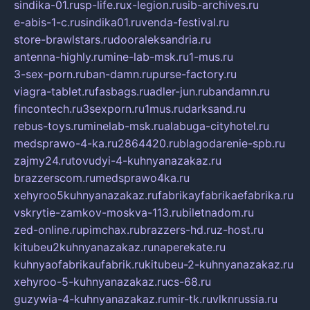
sindika-01.ru
sp-life.ru
x-legion.ru
sib-archives.ru
e-abis-1-c.ru
sindika01.ru
venda-festival.ru
store-brawlstars.ru
dooraleksandria.ru
antenna-highly.ru
mine-lab-msk.ru
1-mus.ru
3-sex-porn.ru
ban-damn.ru
purse-factory.ru
viagra-tablet.ru
fasbags.ru
adler-jun.ru
bandamn.ru
fincontech.ru
3sexporn.ru
1mus.ru
darksand.ru
rebus-toys.ru
minelab-msk.ru
alabuga-cityhotel.ru
medsprawo-4-ka.ru
2864420.ru
blagodarenie-spb.ru
zajmy24.ru
tovudyi-4-kuhnyanazakaz.ru
brazzerscom.ru
medsprawo4ka.ru
xehyroo5kuhnyanazakaz.ru
fabrikayfabrikaefabrika.ru
vskrytie-zamkov-moskva-113.ru
biletnadom.ru
zed-online.ru
pimchax.ru
brazzers-hd.ru
z-host.ru
kitubeu2kuhnyanazakaz.ru
naperekate.ru
kuhnyaofabrikaufabrik.ru
kitubeu-2-kuhnyanazakaz.ru
xehyroo-5-kuhnyanazakaz.ru
cs-68.ru
guzywia-4-kuhnyanazakaz.ru
mir-tk.ru
vlknrussia.ru