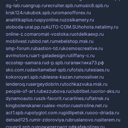
dg-lab.ru
angrup.ru
recruiter.spb.ru
music8.spb.ru
krsk124.ru
kubok.spb.ru
romanofforex.ru
analitikaplus.ru
spyonline.ru
zosikamery.ru
sloboda-ural.pp.ru
AUTO-COM.SU
hohota.net
alimy.ru
online-z.com
aromat-vostoka.ru
otdelkaexp.ru
mobilvest.ru
bbd.net.ru
mebelshop.msk.ru
smp-forum.ru
bastion-td.ru
kosmoscreative.ru
avrmotors.ru
art-galadesign.ru
tiffany-c.ru
ecostep-samara.ru
d-p.spb.ru
галактика73.рф
sko.com.ru
davitamebel-spb.ru
fotsis.ru
tesiaes.ru
kokoroyari.spb.ru
blesna-kazan.ru
mossilver.ru
lenderoq.ru
sergeydobrin.ru
tochkazvuka.msk.ru
people-of-art.ru
bezzubova.ru
clubtibet.ru
orior-aks.ru
dynamoauto.ru
szk-favorit.ru
carlines.ru
flatnsk.ru
kingbolenskaner.ru
alex-motor.ru
astroline.net.ru
act1.spb.ru
polyglot.com.ru
gidlipetsk.ru
ooo-driada.ru
detsad125.ru
mir-zdoroviya.ru
bruslanovo.ru
siterem.ru
council.spb.ru
лодкипатриот.рф
kafekolizey.ru