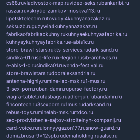
cs68.ru
vladivostok-map.ru
video-seks.ru
bankaribi.ru
raszar.ru
vskrytie-zamkov-moskva113.ru
lipetsktelecom.ru
tovudyi4kuhnyanazakaz.ru
seksuzb.ru
guzywia4kuhnyanazakaz.ru
fabrikaofabrikaokuhny.ru
kuhnyaekuhnyaafabrika.ru
kuhnyaykuhnyayfabrika.ru
e-abis1c.ru
store-brawl-stars.ru
kts-services.ru
dark-sand.ru
sindika-01.ru
sp-life.ru
x-legion.ru
sib-archives.ru
e-abis-1-c.ru
sindika01.ru
venda-festival.ru
store-brawlstars.ru
dooraleksandria.ru
antenna-highly.ru
mine-lab-msk.ru
1-mus.ru
3-sex-porn.ru
ban-damn.ru
purse-factory.ru
viagra-tablet.ru
fasbags.ru
adler-jun.ru
bandamn.ru
fincontech.ru
3sexporn.ru
1mus.ru
darksand.ru
rebus-toys.ru
minelab-msk.ru
rtdco.ru
seo-prodvizhenie-sajtov-stroitelnyh-kompanij.ru
card-voice.ru
rulonnyygazon177.ru
snow-guard.ru
domizbrusa-9x12spb.ru
demaholding.ru
aalse.ru