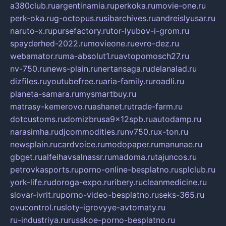
a380club.ru
argentinamia.ru
perkoka.ru
movie-one.ru
perk-oka.ru
g-octopus.ru
sibarchives.ru
andreislyusar.ru
naruto-x.ru
pursefactory.ru
tor-lyubov-i-grom.ru
spayderhed-2022.ru
movieone.ru
evro-dez.ru
webamator.ru
ma-absolut1.ru
avtopomosch27.ru
nv-750.ru
news-plain.ru
nertansaga.ru
delanalad.ru
dizfiles.ru
youtubefree.ru
aria-family.ru
roadli.ru
planeta-samara.ru
mysmartbuy.ru
matrasy-kemerovo.ru
ashanet.ru
trade-farm.ru
dotcustoms.ru
domizbrusa9x12spb.ru
autodamp.ru
narasimha.ru
djcommodities.ru
nv750.ru
x-ton.ru
newsplain.ru
cardvoice.ru
modopaper.ru
manunae.ru
gbget.ru
alfeihavsalnassr.ru
madoma.ru
tajuncos.ru
petrovkasports.ru
porno-online-besplatno.ru
splclub.ru
york-life.ru
doroga-expo.ru
ribery.ru
cleanmedicine.ru
slovar-ivrit.ru
porno-video-besplatno.ru
seks-365.ru
ovucontrol.ru
sloty-igrovyye-avtomaty.ru
ru-industriya.ru
russkoe-porno-besplatno.ru