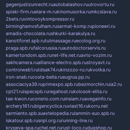
gegenjustizunrecht.ru
autobalashov.ru
utrovortu.ru
spiski-firm.ru
elara-m.ru
kinomusorka.ru
mkcslava.ru
2bets.ru
vintovoykompressor.ru
birminghamvsfulham.ru
sarmat-komp.ru
pioneeri.ru
amadis-chocolate.ru
shkurki-karakulya.ru
kanotiforet.spb.ru
tutmassage.ru
ecolog.org.ru
praga.spb.ru
falcorussia.ru
autodoctorservis.ru
kamertondom.spb.ru
net-life.net.ru
avto-vozim.ru
sakhcamera.ru
alliance-electro.spb.ru
stroyavt.ru
controlweb1.ru
tdsak74.ru
kinzozo-ru.ru
kvotka.ru
iron-snab.ru
costa-bella.ru
eugrus.pp.ru
associaciya39.ru
primexpo.spb.ru
bezmorchin.ru
ia2.ru
cpt21.ru
ispecspb.ru
regahost.ru
kolosok-elita.ru
tae-kwon.ru
consrio.com.ru
insiam.ru
avegainfo.ru
archery161.ru
bigencyclica.ru
vlast16.ru
korru.net
sarmiento.spb.su
extelopedia.ru
lammin-suo.spb.ru
iskatour.spb.ru
snpi.org.ru
running-line.ru
krygeva-spa.ru
chel.net.ru
rust-loco.ru
dugshop.ru