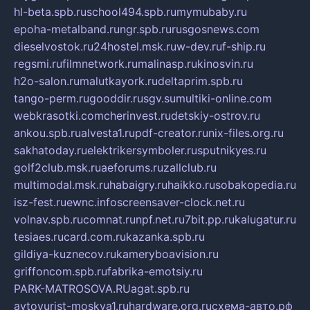
hl-beta.spb.ru
school494.spb.ru
mymubaby.ru
epoha-metalband.ru
ngr.spb.ru
rusgosnews.com
dieselvostok.ru
24hostel.msk.ru
w-dev.ru
f-ship.ru
regsmi.ru
filmnetwork.ru
malinasp.ru
kinosvin.ru
h2o-salon.ru
malutkayork.ru
deltaprim.spb.ru
tango-perm.ru
gooddir.ru
sgv.su
multiki-online.com
webkrasotki.com
cherinvest.ru
detskiy-ostrov.ru
ankou.spb.ru
alvesta1.ru
pdf-creator.ru
nix-files.org.ru
sakhatoday.ru
elektrikersymboler.ru
sputnikyes.ru
golf2club.msk.ru
aeforums.ru
zallclub.ru
multimodal.msk.ru
habaigry.ru
haikko.ru
sobakopedia.ru
isz-fest.ru
ewnc.info
screensaver-clock.net.ru
volnav.spb.ru
comnat.ru
npf.net.ru
7bit.pp.ru
kalugatur.ru
tesiaes.ru
card.com.ru
kazanka.spb.ru
gildiya-kuznecov.ru
kameryboavision.ru
griffoncom.spb.ru
fabrika-emotsiy.ru
PARK-MATROSOVA.RU
agat.spb.ru
avtoyurist-moskva1.ru
hardware.org.ru
схема-авто.рф