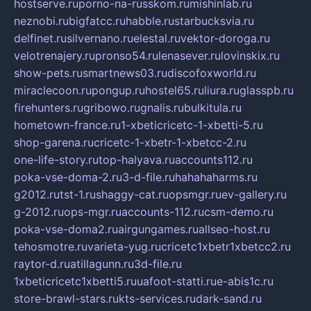
hostserve.ru
porno-na-russkom.ru
mishinlab.ru
neznobi.ru
bigfatcc.ru
habble.ru
starbucksvia.ru
delfinet.ru
silvernano.ru
elestal.ru
vektor-doroga.ru
velotrenajery.ru
pronso54.ru
lenasever.ru
lovinskix.ru
show-pets.ru
smartnews03.ru
discofoxworld.ru
miraclecoon.ru
pongup.ru
hostel65.ru
liura.ru
glasspb.ru
firehunters.ru
gribowo.ru
gnalis.ru
bulkitula.ru
hometown-france.ru
1-xbeticricetc-1-xbetti-5.ru
shop-garena.ru
cricetc-1-xbetr-1-xbetcc-2.ru
one-life-story.ru
top-halyava.ru
accounts112.ru
poka-vse-doma-2.ru
3-d-file.ru
hahahaharms.ru
g2012.ru
tst-1.ru
shaggy-cat.ru
opsmgr.ru
ev-gallery.ru
g-2012.ru
ops-mgr.ru
accounts-112.ru
csm-demo.ru
poka-vse-doma2.ru
airgungames.ru
allseo-host.ru
tehosmotre.ru
varieta-yug.ru
cricetc1xbetr1xbetcc2.ru
raytor-d.ru
atillagunn.ru
3d-file.ru
1xbeticricetc1xbetti5.ru
uafoot-statti.ru
e-abis1c.ru
store-brawl-stars.ru
kts-services.ru
dark-sand.ru