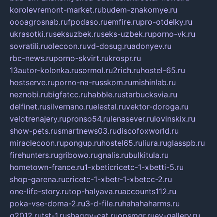
korolevremont-market.ru
budem-znakomye.ru
oooagrosnab.ru
fpodaso.ru
emfire.ru
pro-otdelky.ru
ukrasotki.ru
seksuzbek.ru
seks-uzbek.ru
porno-vk.ru
sovratili.ru
olecoon.ru
vd-dosug.ru
adonyev.ru
rbc-news.ru
porno-skvirt.ru
krospr.ru
13autor-kolonka.ru
sormol.ru
2rich.ru
hostel-65.ru
hostserve.ru
porno-na-russkom.ru
mishinlab.ru
neznobi.ru
bigfatcc.ru
habble.ru
starbucksvia.ru
delfinet.ru
silvernano.ru
elestal.ru
vektor-doroga.ru
velotrenajery.ru
pronso54.ru
lenasever.ru
lovinskix.ru
show-pets.ru
smartnews03.ru
discofoxworld.ru
miraclecoon.ru
pongup.ru
hostel65.ru
liura.ru
glasspb.ru
firehunters.ru
gribowo.ru
gnalis.ru
bulkitula.ru
hometown-france.ru
1-xbeticricetc-1-xbetti-5.ru
shop-garena.ru
cricetc-1-xbetr-1-xbetcc-2.ru
one-life-story.ru
top-halyava.ru
accounts112.ru
poka-vse-doma-2.ru
3-d-file.ru
hahahaharms.ru
g2012.ru
tst-1.ru
shaggy-cat.ru
opsmgr.ru
ev-gallery.ru