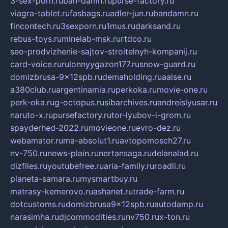
3-sex-porn.ru
ban-damn.ru
purse-factory.ru
viagra-tablet.ru
fasbags.ru
adler-jun.ru
bandamn.ru
fincontech.ru
3sexporn.ru
1mus.ru
darksand.ru
rebus-toys.ru
minelab-msk.ru
rtdco.ru
seo-prodvizhenie-sajtov-stroitelnyh-kompanij.ru
card-voice.ru
rulonnyygazon177.ru
snow-guard.ru
domizbrusa-9x12spb.ru
demaholding.ru
aalse.ru
a380club.ru
argentinamia.ru
perkoka.ru
movie-one.ru
perk-oka.ru
g-octopus.ru
sibarchives.ru
andreislyusar.ru
naruto-x.ru
pursefactory.ru
tor-lyubov-i-grom.ru
spayderhed-2022.ru
movieone.ru
evro-dez.ru
webamator.ru
ma-absolut1.ru
avtopomosch27.ru
nv-750.ru
news-plain.ru
nertansaga.ru
delanalad.ru
dizfiles.ru
youtubefree.ru
aria-family.ru
roadli.ru
planeta-samara.ru
mysmartbuy.ru
matrasy-kemerovo.ru
ashanet.ru
trade-farm.ru
dotcustoms.ru
domizbrusa9x12spb.ru
autodamp.ru
narasimha.ru
djcommodities.ru
nv750.ru
x-ton.ru