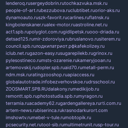
lenderoq.ru
sergeydobrin.ru
tochkazvuka.msk.ru
people-of-art.ru
bezzubova.ru
clubtibet.ru
orior-aks.ru
dynamoauto.ru
szk-favorit.ru
carlines.ru
flatnsk.ru
kingbolenskaner.ru
alex-motor.ru
astroline.net.ru
act1.spb.ru
polyglot.com.ru
gidlipetsk.ru
ooo-driada.ru
detsad125.ru
mir-zdoroviya.ru
bruslanovo.ru
siterem.ru
council.spb.ru
лодкипатриот.рф
kafekolizey.ru
iclub.net.ru
gazon-easy.ru
sugarepilekb.ru
grinox.ru
pylesostineco.ru
msts-ozarenie.ru
kameryjooan.ru
artemovskij.ru
dopler.spb.ru
aid70.ru
metall-perm.ru
ndm.msk.ru
ratingzooshop.ru
apiaccess.ru
globalautotrade.info
bezverhovskoe.ru
drsschool.ru
ZOOSMART.SPB.RU
dalakony.ru
medikijob.ru
remontt.spb.ru
photostudia.spb.ru
myragon.ru
terramia.ru
academy62.ru
gardengallereya.ru
rti.com.ru
artem-news.ru
biserinca.ru
krasnodarkurort.com
imshowtv.ru
mebel-v-tule.ru
mobtopik.ru
pcsecurity.net.ru
tool-sib.ru
multimetrunit.ru
sp-tour.ru