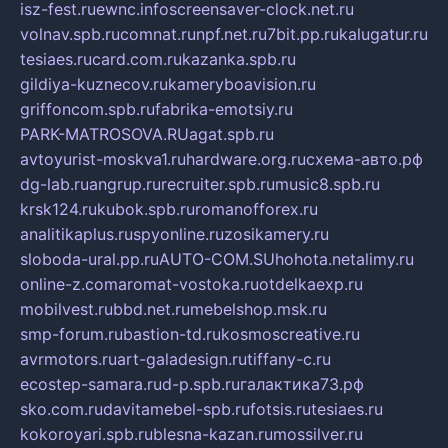
isz-fest.ru
ewnc.info
screensaver-clock.net.ru
volnav.spb.ru
comnat.ru
npf.net.ru
7bit.pp.ru
kalugatur.ru
tesiaes.ru
card.com.ru
kazanka.spb.ru
gildiya-kuznecov.ru
kameryboavision.ru
griffoncom.spb.ru
fabrika-emotsiy.ru
PARK-MATROSOVA.RU
agat.spb.ru
avtoyurist-moskva1.ru
hardware.org.ru
схема-авто.рф
dg-lab.ru
angrup.ru
recruiter.spb.ru
music8.spb.ru
krsk124.ru
kubok.spb.ru
romanofforex.ru
analitikaplus.ru
spyonline.ru
zosikamery.ru
sloboda-ural.pp.ru
AUTO-COM.SU
hohota.net
alimy.ru
online-z.com
aromat-vostoka.ru
otdelkaexp.ru
mobilvest.ru
bbd.net.ru
mebelshop.msk.ru
smp-forum.ru
bastion-td.ru
kosmoscreative.ru
avrmotors.ru
art-galadesign.ru
tiffany-c.ru
ecostep-samara.ru
d-p.spb.ru
галактика73.рф
sko.com.ru
davitamebel-spb.ru
fotsis.ru
tesiaes.ru
kokoroyari.spb.ru
blesna-kazan.ru
mossilver.ru