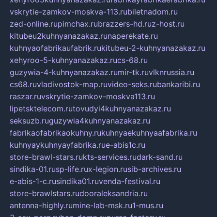
vskrytie-zamkov-moskva-113.ru
biletnadom.ru
zed-online.ru
pimchax.ru
brazzers-hd.ru
z-host.ru
kitubeu2kuhnyanazakaz.ru
naperekate.ru
kuhnyaofabrikaufabrik.ru
kitubeu-2-kuhnyanazakaz.ru
xehyroo-5-kuhnyanazakaz.ru
cs-68.ru
guzywia-4-kuhnyanazakaz.ru
mir-tk.ru
vlknrussia.ru
cs68.ru
vladivostok-map.ru
video-seks.ru
bankaribi.ru
raszar.ru
vskrytie-zamkov-moskva113.ru
lipetsktelecom.ru
tovudyi4kuhnyanazakaz.ru
seksuzb.ru
guzywia4kuhnyanazakaz.ru
fabrikaofabrikaokuhny.ru
kuhnyaekuhnyaafabrika.ru
kuhnyaykuhnyayfabrika.ru
e-abis1c.ru
store-brawl-stars.ru
kts-services.ru
dark-sand.ru
sindika-01.ru
sp-life.ru
x-legion.ru
sib-archives.ru
e-abis-1-c.ru
sindika01.ru
venda-festival.ru
store-brawlstars.ru
dooraleksandria.ru
antenna-highly.ru
mine-lab-msk.ru
1-mus.ru