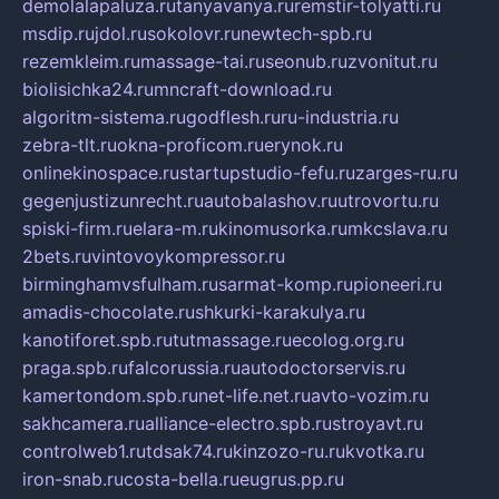
demolalapaluza.ru
tanyavanya.ru
remstir-tolyatti.ru
msdip.ru
jdol.ru
sokolovr.ru
newtech-spb.ru
rezemkleim.ru
massage-tai.ru
seonub.ru
zvonitut.ru
biolisichka24.ru
mncraft-download.ru
algoritm-sistema.ru
godflesh.ru
ru-industria.ru
zebra-tlt.ru
okna-proficom.ru
erynok.ru
onlinekinospace.ru
startupstudio-fefu.ru
zarges-ru.ru
gegenjustizunrecht.ru
autobalashov.ru
utrovortu.ru
spiski-firm.ru
elara-m.ru
kinomusorka.ru
mkcslava.ru
2bets.ru
vintovoykompressor.ru
birminghamvsfulham.ru
sarmat-komp.ru
pioneeri.ru
amadis-chocolate.ru
shkurki-karakulya.ru
kanotiforet.spb.ru
tutmassage.ru
ecolog.org.ru
praga.spb.ru
falcorussia.ru
autodoctorservis.ru
kamertondom.spb.ru
net-life.net.ru
avto-vozim.ru
sakhcamera.ru
alliance-electro.spb.ru
stroyavt.ru
controlweb1.ru
tdsak74.ru
kinzozo-ru.ru
kvotka.ru
iron-snab.ru
costa-bella.ru
eugrus.pp.ru