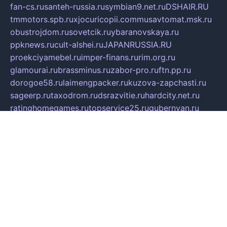
fan-cs.ru
santeh-russia.ru
symbian9.net.ru
DSHAIR.RU
tmmotors.spb.ru
xjocuricopii.com
musavtomat.msk.ru
obustrojdom.ru
sovetcik.ru
ybaranovskaya.ru
ppknews.ru
cult-alshei.ru
JAPANRUSSIA.RU
proekciyamebel.ru
imper-finans.ru
rim.org.ru
glamourai.ru
brassminus.ru
zabor-pro.ru
ftn.pp.ru
dorogoe58.ru
laimengpacker.ru
kuzova-zapchasti.ru
sageerp.ru
taxodrom.ru
dsrazvitie.ru
hardcity.net.ru
ratinghomegames.ru
topservice25.ru
gubernyan.ru
gtglasslined.ru
ii4.ru
tssport.spb.ru
andorra24.com
blackwallstreet.ru
oboimos.ru
optim-doors.com.ru
ikuch.ru
nycr.org.ru
npa21.ru
vremya-ch.spb.ru
desert000.ru
ivtorgi.ru
ifiori.ru
catalog-statei.ru
dcv.org.ru
spetsmaster174.ru
ipkameryhiseeu.ru
dum26.ru
ruspol.spb.ru
fr-opendp.ru
kam-solnyshko.ru
cheyenne-arapaho.ru
sevzapmetal.spb.ru
ted-lapidus.spb.ru
parasite-eliminator.ru
sigma-complete.ru
modernworld.ru
dama-moda.ru