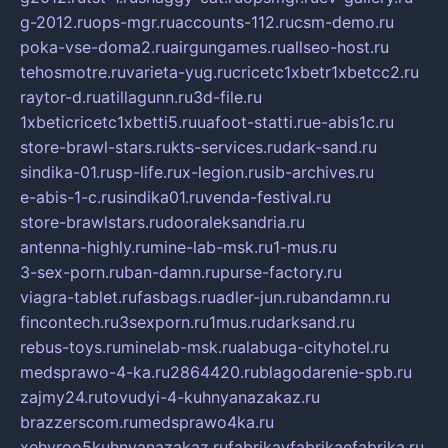
g-2012.ru
ops-mgr.ru
accounts-112.ru
csm-demo.ru
poka-vse-doma2.ru
airgungames.ru
allseo-host.ru
tehosmotre.ru
varieta-yug.ru
cricetc1xbetr1xbetcc2.ru
raytor-d.ru
atillagunn.ru
3d-file.ru
1xbeticricetc1xbetti5.ru
uafoot-statti.ru
e-abis1c.ru
store-brawl-stars.ru
kts-services.ru
dark-sand.ru
sindika-01.ru
sp-life.ru
x-legion.ru
sib-archives.ru
e-abis-1-c.ru
sindika01.ru
venda-festival.ru
store-brawlstars.ru
dooraleksandria.ru
antenna-highly.ru
mine-lab-msk.ru
1-mus.ru
3-sex-porn.ru
ban-damn.ru
purse-factory.ru
viagra-tablet.ru
fasbags.ru
adler-jun.ru
bandamn.ru
fincontech.ru
3sexporn.ru
1mus.ru
darksand.ru
rebus-toys.ru
minelab-msk.ru
alabuga-cityhotel.ru
medsprawo-4-ka.ru
2864420.ru
blagodarenie-spb.ru
zajmy24.ru
tovudyi-4-kuhnyanazakaz.ru
brazzerscom.ru
medsprawo4ka.ru
xehyroo5kuhnyanazakaz.ru
fabrikayfabrikaefabrika.ru