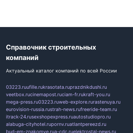
Справочник строительных
компаний
Актуальный каталог компаний по всей России
03223.ru
ufille.ru
krasotata.ru
prazdnikdushi.ru
veetbox.ru
cinemapost.ru
ciam-fr.ru
kraft-you.ru
mega-press.ru
03223.ru
web-explore.ru
rastenuya.ru
eurovision-russia.ru
strah-news.ru
freeride-team.ru
itrack-24.ru
sexshopexpress.ru
autostudiopro.ru
alabuga-cityhotel.ru
pornv.ru
atlantpereezd.ru
bud-em-znakomye.ru
a-cdc.ru
elektrostal-news.ru