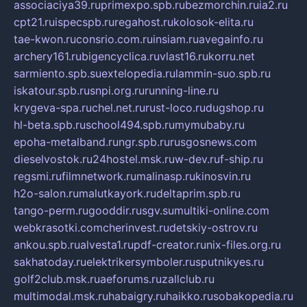
associaciya39.ru
primexpo.spb.ru
bezmorchin.ru
ia2.ru
cpt21.ru
ispecspb.ru
regahost.ru
kolosok-elita.ru
tae-kwon.ru
consrio.com.ru
insiam.ru
avegainfo.ru
archery161.ru
bigencyclica.ru
vlast16.ru
korru.net
sarmiento.spb.su
extelopedia.ru
lammin-suo.spb.ru
iskatour.spb.ru
snpi.org.ru
running-line.ru
krygeva-spa.ru
chel.net.ru
rust-loco.ru
dugshop.ru
hl-beta.spb.ru
school494.spb.ru
mymubaby.ru
epoha-metalband.ru
ngr.spb.ru
rusgosnews.com
dieselvostok.ru
24hostel.msk.ru
w-dev.ru
f-ship.ru
regsmi.ru
filmnetwork.ru
malinasp.ru
kinosvin.ru
h2o-salon.ru
malutkayork.ru
deltaprim.spb.ru
tango-perm.ru
gooddir.ru
sgv.su
multiki-online.com
webkrasotki.com
cherinvest.ru
detskiy-ostrov.ru
ankou.spb.ru
alvesta1.ru
pdf-creator.ru
nix-files.org.ru
sakhatoday.ru
elektrikersymboler.ru
sputnikyes.ru
golf2club.msk.ru
aeforums.ru
zallclub.ru
multimodal.msk.ru
habaigry.ru
haikko.ru
sobakopedia.ru