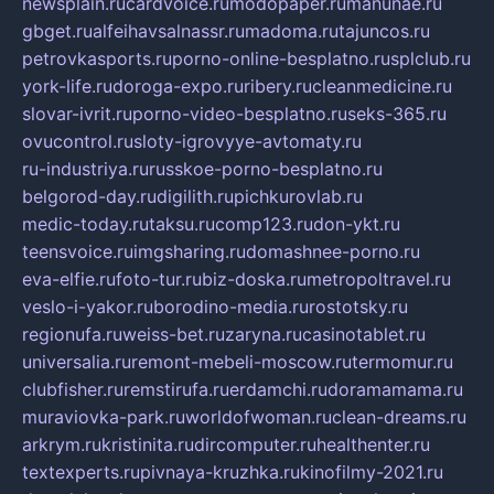
newsplain.ru
cardvoice.ru
modopaper.ru
manunae.ru
gbget.ru
alfeihavsalnassr.ru
madoma.ru
tajuncos.ru
petrovkasports.ru
porno-online-besplatno.ru
splclub.ru
york-life.ru
doroga-expo.ru
ribery.ru
cleanmedicine.ru
slovar-ivrit.ru
porno-video-besplatno.ru
seks-365.ru
ovucontrol.ru
sloty-igrovyye-avtomaty.ru
ru-industriya.ru
russkoe-porno-besplatno.ru
belgorod-day.ru
digilith.ru
pichkurovlab.ru
medic-today.ru
taksu.ru
comp123.ru
don-ykt.ru
teensvoice.ru
imgsharing.ru
domashnee-porno.ru
eva-elfie.ru
foto-tur.ru
biz-doska.ru
metropoltravel.ru
veslo-i-yakor.ru
borodino-media.ru
rostotsky.ru
regionufa.ru
weiss-bet.ru
zaryna.ru
casinotablet.ru
universalia.ru
remont-mebeli-moscow.ru
termomur.ru
clubfisher.ru
remstirufa.ru
erdamchi.ru
doramamama.ru
muraviovka-park.ru
worldofwoman.ru
clean-dreams.ru
arkrym.ru
kristinita.ru
dircomputer.ru
healthenter.ru
textexperts.ru
pivnaya-kruzhka.ru
kinofilmy-2021.ru