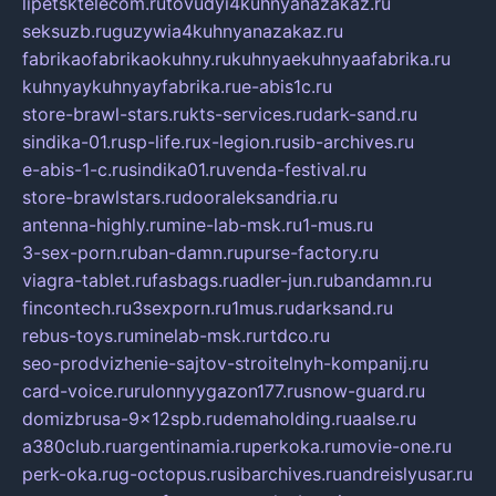
lipetsktelecom.ru
tovudyi4kuhnyanazakaz.ru
seksuzb.ru
guzywia4kuhnyanazakaz.ru
fabrikaofabrikaokuhny.ru
kuhnyaekuhnyaafabrika.ru
kuhnyaykuhnyayfabrika.ru
e-abis1c.ru
store-brawl-stars.ru
kts-services.ru
dark-sand.ru
sindika-01.ru
sp-life.ru
x-legion.ru
sib-archives.ru
e-abis-1-c.ru
sindika01.ru
venda-festival.ru
store-brawlstars.ru
dooraleksandria.ru
antenna-highly.ru
mine-lab-msk.ru
1-mus.ru
3-sex-porn.ru
ban-damn.ru
purse-factory.ru
viagra-tablet.ru
fasbags.ru
adler-jun.ru
bandamn.ru
fincontech.ru
3sexporn.ru
1mus.ru
darksand.ru
rebus-toys.ru
minelab-msk.ru
rtdco.ru
seo-prodvizhenie-sajtov-stroitelnyh-kompanij.ru
card-voice.ru
rulonnyygazon177.ru
snow-guard.ru
domizbrusa-9x12spb.ru
demaholding.ru
aalse.ru
a380club.ru
argentinamia.ru
perkoka.ru
movie-one.ru
perk-oka.ru
g-octopus.ru
sibarchives.ru
andreislyusar.ru