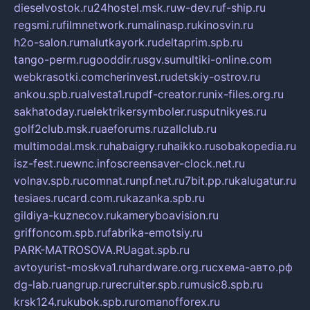
dieselvostok.ru
24hostel.msk.ru
w-dev.ru
f-ship.ru
regsmi.ru
filmnetwork.ru
malinasp.ru
kinosvin.ru
h2o-salon.ru
malutkayork.ru
deltaprim.spb.ru
tango-perm.ru
gooddir.ru
sgv.su
multiki-online.com
webkrasotki.com
cherinvest.ru
detskiy-ostrov.ru
ankou.spb.ru
alvesta1.ru
pdf-creator.ru
nix-files.org.ru
sakhatoday.ru
elektrikersymboler.ru
sputnikyes.ru
golf2club.msk.ru
aeforums.ru
zallclub.ru
multimodal.msk.ru
habaigry.ru
haikko.ru
sobakopedia.ru
isz-fest.ru
ewnc.info
screensaver-clock.net.ru
volnav.spb.ru
comnat.ru
npf.net.ru
7bit.pp.ru
kalugatur.ru
tesiaes.ru
card.com.ru
kazanka.spb.ru
gildiya-kuznecov.ru
kameryboavision.ru
griffoncom.spb.ru
fabrika-emotsiy.ru
PARK-MATROSOVA.RU
agat.spb.ru
avtoyurist-moskva1.ru
hardware.org.ru
схема-авто.рф
dg-lab.ru
angrup.ru
recruiter.spb.ru
music8.spb.ru
krsk124.ru
kubok.spb.ru
romanofforex.ru