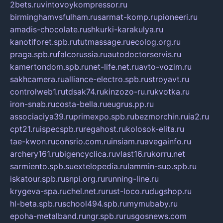
2bets.ru
vintovoykompressor.ru
birminghamvsfulham.ru
sarmat-komp.ru
pioneeri.ru
amadis-chocolate.ru
shkurki-karakulya.ru
kanotiforet.spb.ru
tutmassage.ru
ecolog.org.ru
praga.spb.ru
falcorussia.ru
autodoctorservis.ru
kamertondom.spb.ru
net-life.net.ru
avto-vozim.ru
sakhcamera.ru
alliance-electro.spb.ru
stroyavt.ru
controlweb1.ru
tdsak74.ru
kinzozo-ru.ru
kvotka.ru
iron-snab.ru
costa-bella.ru
eugrus.pp.ru
associaciya39.ru
primexpo.spb.ru
bezmorchin.ru
ia2.ru
cpt21.ru
ispecspb.ru
regahost.ru
kolosok-elita.ru
tae-kwon.ru
consrio.com.ru
insiam.ru
avegainfo.ru
archery161.ru
bigencyclica.ru
vlast16.ru
korru.net
sarmiento.spb.su
extelopedia.ru
lammin-suo.spb.ru
iskatour.spb.ru
snpi.org.ru
running-line.ru
krygeva-spa.ru
chel.net.ru
rust-loco.ru
dugshop.ru
hl-beta.spb.ru
school494.spb.ru
mymubaby.ru
epoha-metalband.ru
ngr.spb.ru
rusgosnews.com