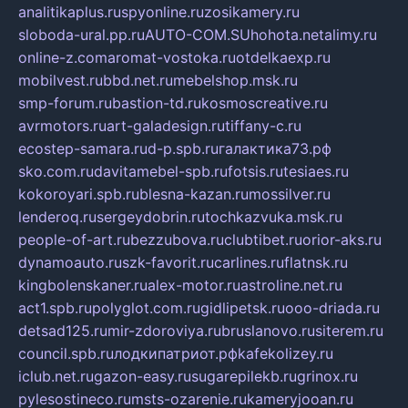
analitikaplus.ru
spyonline.ru
zosikamery.ru
sloboda-ural.pp.ru
AUTO-COM.SU
hohota.net
alimy.ru
online-z.com
aromat-vostoka.ru
otdelkaexp.ru
mobilvest.ru
bbd.net.ru
mebelshop.msk.ru
smp-forum.ru
bastion-td.ru
kosmoscreative.ru
avrmotors.ru
art-galadesign.ru
tiffany-c.ru
ecostep-samara.ru
d-p.spb.ru
галактика73.рф
sko.com.ru
davitamebel-spb.ru
fotsis.ru
tesiaes.ru
kokoroyari.spb.ru
blesna-kazan.ru
mossilver.ru
lenderoq.ru
sergeydobrin.ru
tochkazvuka.msk.ru
people-of-art.ru
bezzubova.ru
clubtibet.ru
orior-aks.ru
dynamoauto.ru
szk-favorit.ru
carlines.ru
flatnsk.ru
kingbolenskaner.ru
alex-motor.ru
astroline.net.ru
act1.spb.ru
polyglot.com.ru
gidlipetsk.ru
ooo-driada.ru
detsad125.ru
mir-zdoroviya.ru
bruslanovo.ru
siterem.ru
council.spb.ru
лодкипатриот.рф
kafekolizey.ru
iclub.net.ru
gazon-easy.ru
sugarepilekb.ru
grinox.ru
pylesostineco.ru
msts-ozarenie.ru
kameryjooan.ru