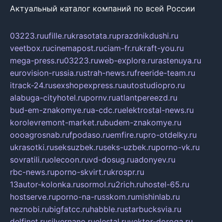
Актуальный каталог компаний по всей России
03223.ru
ufille.ru
krasotata.ru
prazdnikdushi.ru
veetbox.ru
cinemapost.ru
ciam-fr.ru
kraft-you.ru
mega-press.ru
03223.ru
web-explore.ru
rastenuya.ru
eurovision-russia.ru
strah-news.ru
freeride-team.ru
itrack-24.ru
sexshopexpress.ru
autostudiopro.ru
alabuga-cityhotel.ru
pornv.ru
atlantpereezd.ru
bud-em-znakomye.ru
a-cdc.ru
elektrostal-news.ru
korolevremont-market.ru
budem-znakomye.ru
oooagrosnab.ru
fpodaso.ru
emfire.ru
pro-otdelky.ru
ukrasotki.ru
seksuzbek.ru
seks-uzbek.ru
porno-vk.ru
sovratili.ru
olecoon.ru
vd-dosug.ru
adonyev.ru
rbc-news.ru
porno-skvirt.ru
krospr.ru
13autor-kolonka.ru
sormol.ru
2rich.ru
hostel-65.ru
hostserve.ru
porno-na-russkom.ru
mishinlab.ru
neznobi.ru
bigfatcc.ru
habble.ru
starbucksvia.ru
delfinet.ru
silvernano.ru
elestal.ru
vektor-doroga.ru