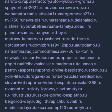
naruto-x.ru
pursefactory.ru
tor-lyubov-i-grom.ru
spayderhed-2022.ru
movieone.ru
evro-dez.ru
webamator.ru
ma-absolut1.ru
avtopomosch27.ru
nv-750.ru
news-plain.ru
nertansaga.ru
delanalad.ru
dizfiles.ru
youtubefree.ru
aria-family.ru
roadli.ru
planeta-samara.ru
mysmartbuy.ru
matrasy-kemerovo.ru
ashanet.ru
trade-farm.ru
dotcustoms.ru
domizbrusa9x12spb.ru
autodamp.ru
narasimha.ru
djcommodities.ru
nv750.ru
x-ton.ru
newsplain.ru
cardvoice.ru
modopaper.ru
manunae.ru
gbget.ru
alfeihavsalnassr.ru
madoma.ru
tajuncos.ru
petrovkasports.ru
porno-online-besplatno.ru
splclub.ru
york-life.ru
doroga-expo.ru
ribery.ru
cleanmedicine.ru
slovar-ivrit.ru
porno-video-besplatno.ru
seks-365.ru
ovucontrol.ru
sloty-igrovyye-avtomaty.ru
ru-industriya.ru
russkoe-porno-besplatno.ru
belgorod-day.ru
digilith.ru
pichkurovlab.ru
medic-today.ru
taksu.ru
comp123.ru
don-ykt.ru