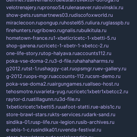
velotrenajery.ru
pronso54.ru
lenasever.ru
lovinskix.ru
show-pets.ru
smartnews03.ru
discofoxworld.ru
miraclecoon.ru
pongup.ru
hostel65.ru
liura.ru
glasspb.ru
firehunters.ru
gribowo.ru
gnalis.ru
bulkitula.ru
hometown-france.ru
1-xbeticricetc-1-xbetti-5.ru
shop-garena.ru
cricetc-1-xbetr-1-xbetcc-2.ru
one-life-story.ru
top-halyava.ru
accounts112.ru
poka-vse-doma-2.ru
3-d-file.ru
hahahaharms.ru
g2012.ru
tst-1.ru
shaggy-cat.ru
opsmgr.ru
ev-gallery.ru
g-2012.ru
ops-mgr.ru
accounts-112.ru
csm-demo.ru
poka-vse-doma2.ru
airgungames.ru
allseo-host.ru
tehosmotre.ru
varieta-yug.ru
cricetc1xbetr1xbetcc2.ru
raytor-d.ru
atillagunn.ru
3d-file.ru
1xbeticricetc1xbetti5.ru
uafoot-statti.ru
e-abis1c.ru
store-brawl-stars.ru
kts-services.ru
dark-sand.ru
sindika-01.ru
sp-life.ru
x-legion.ru
sib-archives.ru
e-abis-1-c.ru
sindika01.ru
venda-festival.ru