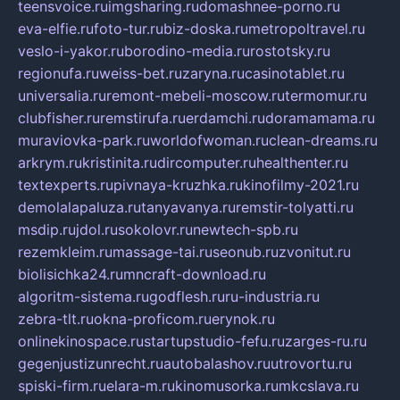
teensvoice.ru
imgsharing.ru
domashnee-porno.ru
eva-elfie.ru
foto-tur.ru
biz-doska.ru
metropoltravel.ru
veslo-i-yakor.ru
borodino-media.ru
rostotsky.ru
regionufa.ru
weiss-bet.ru
zaryna.ru
casinotablet.ru
universalia.ru
remont-mebeli-moscow.ru
termomur.ru
clubfisher.ru
remstirufa.ru
erdamchi.ru
doramamama.ru
muraviovka-park.ru
worldofwoman.ru
clean-dreams.ru
arkrym.ru
kristinita.ru
dircomputer.ru
healthenter.ru
textexperts.ru
pivnaya-kruzhka.ru
kinofilmy-2021.ru
demolalapaluza.ru
tanyavanya.ru
remstir-tolyatti.ru
msdip.ru
jdol.ru
sokolovr.ru
newtech-spb.ru
rezemkleim.ru
massage-tai.ru
seonub.ru
zvonitut.ru
biolisichka24.ru
mncraft-download.ru
algoritm-sistema.ru
godflesh.ru
ru-industria.ru
zebra-tlt.ru
okna-proficom.ru
erynok.ru
onlinekinospace.ru
startupstudio-fefu.ru
zarges-ru.ru
gegenjustizunrecht.ru
autobalashov.ru
utrovortu.ru
spiski-firm.ru
elara-m.ru
kinomusorka.ru
mkcslava.ru