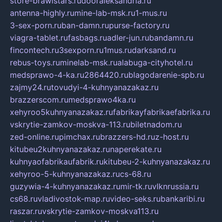
store-brawlstars.ru
dooraleksandria.ru
antenna-highly.ru
mine-lab-msk.ru
1-mus.ru
3-sex-porn.ru
ban-damn.ru
purse-factory.ru
viagra-tablet.ru
fasbags.ru
adler-jun.ru
bandamn.ru
fincontech.ru
3sexporn.ru
1mus.ru
darksand.ru
rebus-toys.ru
minelab-msk.ru
alabuga-cityhotel.ru
medsprawo-4-ka.ru
2864420.ru
blagodarenie-spb.ru
zajmy24.ru
tovudyi-4-kuhnyanazakaz.ru
brazzerscom.ru
medsprawo4ka.ru
xehyroo5kuhnyanazakaz.ru
fabrikayfabrikaefabrika.ru
vskrytie-zamkov-moskva-113.ru
biletnadom.ru
zed-online.ru
pimchax.ru
brazzers-hd.ru
z-host.ru
kitubeu2kuhnyanazakaz.ru
naperekate.ru
kuhnyaofabrikaufabrik.ru
kitubeu-2-kuhnyanazakaz.ru
xehyroo-5-kuhnyanazakaz.ru
cs-68.ru
guzywia-4-kuhnyanazakaz.ru
mir-tk.ru
vlknrussia.ru
cs68.ru
vladivostok-map.ru
video-seks.ru
bankaribi.ru
raszar.ru
vskrytie-zamkov-moskva113.ru