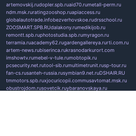
artemovskij.ru
dopler.spb.ru
aid70.ru
metall-perm.ru
ndm.msk.ru
ratingzooshop.ru
apiaccess.ru
globalautotrade.info
bezverhovskoe.ru
drsschool.ru
ZOOSMART.SPB.RU
dalakony.ru
medikijob.ru
remontt.spb.ru
photostudia.spb.ru
myragon.ru
terramia.ru
academy62.ru
gardengallereya.ru
rti.com.ru
artem-news.ru
biserinca.ru
krasnodarkurort.com
imshowtv.ru
mebel-v-tule.ru
mobtopik.ru
pcsecurity.net.ru
tool-sib.ru
multimetrunit.ru
sp-tour.ru
fan-cs.ru
santeh-russia.ru
symbian9.net.ru
DSHAIR.RU
tmmotors.spb.ru
xjocuricopii.com
musavtomat.msk.ru
obustrojdom.ru
sovetcik.ru
ybaranovskaya.ru
ppknews.ru
cult-alshei.ru
JAPANRUSSIA.RU
proekciyamebel.ru
imper-finans.ru
rim.org.ru
glamourai.ru
brassminus.ru
zabor-pro.ru
ftn.pp.ru
dorogoe58.ru
laimengpacker.ru
kuzova-zapchasti.ru
sageerp.ru
taxodrom.ru
dsrazvitie.ru
hardcity.net.ru
ratinghomegames.ru
topservice25.ru
gubernyan.ru