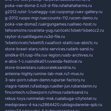
poka-vse-doma-2.ru
3-d-file.ru
hahahaharms.ru
g2012.ru
tst-1.ru
shaggy-cat.ru
opsmgr.ru
ev-gallery.ru
g-2012.ru
ops-mgr.ru
accounts-112.ru
csm-demo.ru
poka-vse-doma2.ru
airgungames.ru
allseo-host.ru
tehosmotre.ru
varieta-yug.ru
cricetc1xbetr1xbetcc2.ru
raytor-d.ru
atillagunn.ru
3d-file.ru
1xbeticricetc1xbetti5.ru
uafoot-statti.ru
e-abis1c.ru
store-brawl-stars.ru
kts-services.ru
dark-sand.ru
sindika-01.ru
sp-life.ru
x-legion.ru
sib-archives.ru
e-abis-1-c.ru
sindika01.ru
venda-festival.ru
store-brawlstars.ru
dooraleksandria.ru
antenna-highly.ru
mine-lab-msk.ru
1-mus.ru
3-sex-porn.ru
ban-damn.ru
purse-factory.ru
viagra-tablet.ru
fasbags.ru
adler-jun.ru
bandamn.ru
fincontech.ru
3sexporn.ru
1mus.ru
darksand.ru
rebus-toys.ru
minelab-msk.ru
alabuga-cityhotel.ru
medsprawo-4-ka.ru
2864420.ru
blagodarenie-spb.ru
zajmy24.ru
tovudyi-4-kuhnyanazakaz.ru