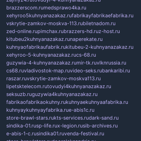
brazzerscom.ru
medsprawo4ka.ru
xehyroo5kuhnyanazakaz.ru
fabrikayfabrikaefabrika.ru
vskrytie-zamkov-moskva-113.ru
biletnadom.ru
zed-online.ru
pimchax.ru
brazzers-hd.ru
z-host.ru
kitubeu2kuhnyanazakaz.ru
naperekate.ru
kuhnyaofabrikaufabrik.ru
kitubeu-2-kuhnyanazakaz.ru
xehyroo-5-kuhnyanazakaz.ru
cs-68.ru
guzywia-4-kuhnyanazakaz.ru
mir-tk.ru
vlknrussia.ru
cs68.ru
vladivostok-map.ru
video-seks.ru
bankaribi.ru
raszar.ru
vskrytie-zamkov-moskva113.ru
lipetsktelecom.ru
tovudyi4kuhnyanazakaz.ru
seksuzb.ru
guzywia4kuhnyanazakaz.ru
fabrikaofabrikaokuhny.ru
kuhnyaekuhnyaafabrika.ru
kuhnyaykuhnyayfabrika.ru
e-abis1c.ru
store-brawl-stars.ru
kts-services.ru
dark-sand.ru
sindika-01.ru
sp-life.ru
x-legion.ru
sib-archives.ru
e-abis-1-c.ru
sindika01.ru
venda-festival.ru