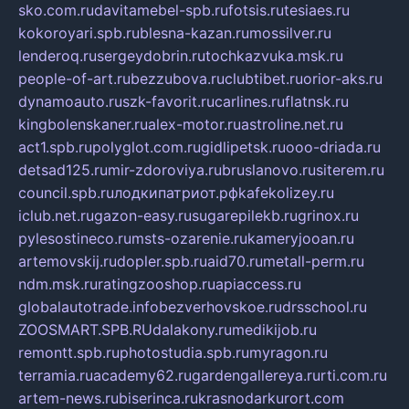
sko.com.ru
davitamebel-spb.ru
fotsis.ru
tesiaes.ru
kokoroyari.spb.ru
blesna-kazan.ru
mossilver.ru
lenderoq.ru
sergeydobrin.ru
tochkazvuka.msk.ru
people-of-art.ru
bezzubova.ru
clubtibet.ru
orior-aks.ru
dynamoauto.ru
szk-favorit.ru
carlines.ru
flatnsk.ru
kingbolenskaner.ru
alex-motor.ru
astroline.net.ru
act1.spb.ru
polyglot.com.ru
gidlipetsk.ru
ooo-driada.ru
detsad125.ru
mir-zdoroviya.ru
bruslanovo.ru
siterem.ru
council.spb.ru
лодкипатриот.рф
kafekolizey.ru
iclub.net.ru
gazon-easy.ru
sugarepilekb.ru
grinox.ru
pylesostineco.ru
msts-ozarenie.ru
kameryjooan.ru
artemovskij.ru
dopler.spb.ru
aid70.ru
metall-perm.ru
ndm.msk.ru
ratingzooshop.ru
apiaccess.ru
globalautotrade.info
bezverhovskoe.ru
drsschool.ru
ZOOSMART.SPB.RU
dalakony.ru
medikijob.ru
remontt.spb.ru
photostudia.spb.ru
myragon.ru
terramia.ru
academy62.ru
gardengallereya.ru
rti.com.ru
artem-news.ru
biserinca.ru
krasnodarkurort.com