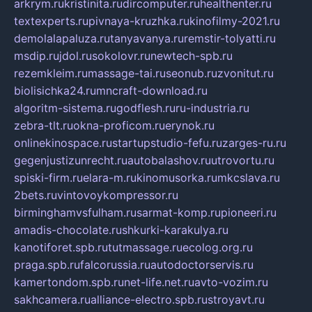
arkrym.ru
kristinita.ru
dircomputer.ru
healthenter.ru
textexperts.ru
pivnaya-kruzhka.ru
kinofilmy-2021.ru
demolalapaluza.ru
tanyavanya.ru
remstir-tolyatti.ru
msdip.ru
jdol.ru
sokolovr.ru
newtech-spb.ru
rezemkleim.ru
massage-tai.ru
seonub.ru
zvonitut.ru
biolisichka24.ru
mncraft-download.ru
algoritm-sistema.ru
godflesh.ru
ru-industria.ru
zebra-tlt.ru
okna-proficom.ru
erynok.ru
onlinekinospace.ru
startupstudio-fefu.ru
zarges-ru.ru
gegenjustizunrecht.ru
autobalashov.ru
utrovortu.ru
spiski-firm.ru
elara-m.ru
kinomusorka.ru
mkcslava.ru
2bets.ru
vintovoykompressor.ru
birminghamvsfulham.ru
sarmat-komp.ru
pioneeri.ru
amadis-chocolate.ru
shkurki-karakulya.ru
kanotiforet.spb.ru
tutmassage.ru
ecolog.org.ru
praga.spb.ru
falcorussia.ru
autodoctorservis.ru
kamertondom.spb.ru
net-life.net.ru
avto-vozim.ru
sakhcamera.ru
alliance-electro.spb.ru
stroyavt.ru