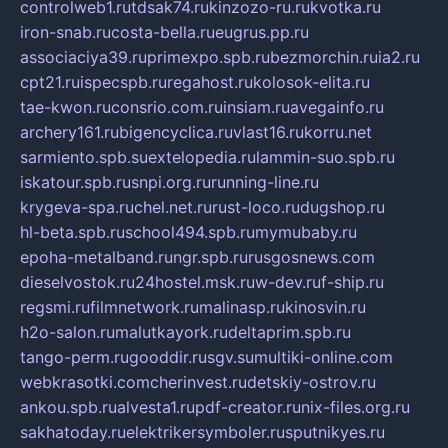
controlweb1.ru
tdsak74.ru
kinzozo-ru.ru
kvotka.ru
iron-snab.ru
costa-bella.ru
eugrus.pp.ru
associaciya39.ru
primexpo.spb.ru
bezmorchin.ru
ia2.ru
cpt21.ru
ispecspb.ru
regahost.ru
kolosok-elita.ru
tae-kwon.ru
consrio.com.ru
insiam.ru
avegainfo.ru
archery161.ru
bigencyclica.ru
vlast16.ru
korru.net
sarmiento.spb.su
extelopedia.ru
lammin-suo.spb.ru
iskatour.spb.ru
snpi.org.ru
running-line.ru
krygeva-spa.ru
chel.net.ru
rust-loco.ru
dugshop.ru
hl-beta.spb.ru
school494.spb.ru
mymubaby.ru
epoha-metalband.ru
ngr.spb.ru
rusgosnews.com
dieselvostok.ru
24hostel.msk.ru
w-dev.ru
f-ship.ru
regsmi.ru
filmnetwork.ru
malinasp.ru
kinosvin.ru
h2o-salon.ru
malutkayork.ru
deltaprim.spb.ru
tango-perm.ru
gooddir.ru
sgv.su
multiki-online.com
webkrasotki.com
cherinvest.ru
detskiy-ostrov.ru
ankou.spb.ru
alvesta1.ru
pdf-creator.ru
nix-files.org.ru
sakhatoday.ru
elektrikersymboler.ru
sputnikyes.ru