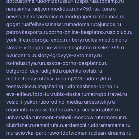
dotcustoms.ru
domizbrusa9x12spb.ru
autodamp.ru
narasimha.ru
djcommodities.ru
nv750.ru
x-ton.ru
newsplain.ru
cardvoice.ru
modopaper.ru
manunae.ru
gbget.ru
alfeihavsalnassr.ru
madoma.ru
tajuncos.ru
petrovkasports.ru
porno-online-besplatno.ru
splclub.ru
york-life.ru
doroga-expo.ru
ribery.ru
cleanmedicine.ru
slovar-ivrit.ru
porno-video-besplatno.ru
seks-365.ru
ovucontrol.ru
sloty-igrovyye-avtomaty.ru
ru-industriya.ru
russkoe-porno-besplatno.ru
belgorod-day.ru
digilith.ru
pichkurovlab.ru
medic-today.ru
taksu.ru
comp123.ru
don-ykt.ru
teensvoice.ru
imgsharing.ru
domashnee-porno.ru
eva-elfie.ru
foto-tur.ru
biz-doska.ru
metropoltravel.ru
veslo-i-yakor.ru
borodino-media.ru
rostotsky.ru
regionufa.ru
weiss-bet.ru
zaryna.ru
casinotablet.ru
universalia.ru
remont-mebeli-moscow.ru
termomur.ru
clubfisher.ru
remstirufa.ru
erdamchi.ru
doramamama.ru
muraviovka-park.ru
worldofwoman.ru
clean-dreams.ru