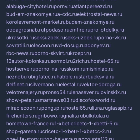
alabuga-cityhotel.ru
pornv.ru
atlantpereezd.ru
bud-em-znakomye.ru
a-cdc.ru
elektrostal-news.ru
korolevremont-market.ru
budem-znakomye.ru
oooagrosnab.ru
fpodaso.ru
emfire.ru
pro-otdelky.ru
ukrasotki.ru
seksuzbek.ru
seks-uzbek.ru
porno-vk.ru
sovratili.ru
olecoon.ru
vd-dosug.ru
adonyev.ru
rbc-news.ru
porno-skvirt.ru
krospr.ru
13autor-kolonka.ru
sormol.ru
2rich.ru
hostel-65.ru
hostserve.ru
porno-na-russkom.ru
mishinlab.ru
neznobi.ru
bigfatcc.ru
habble.ru
starbucksvia.ru
delfinet.ru
silvernano.ru
elestal.ru
vektor-doroga.ru
velotrenajery.ru
pronso54.ru
lenasever.ru
lovinskix.ru
show-pets.ru
smartnews03.ru
discofoxworld.ru
miraclecoon.ru
pongup.ru
hostel65.ru
liura.ru
glasspb.ru
firehunters.ru
gribowo.ru
gnalis.ru
bulkitula.ru
hometown-france.ru
1-xbeticricetc-1-xbetti-5.ru
shop-garena.ru
cricetc-1-xbetr-1-xbetcc-2.ru
one-life-story.ru
top-halyava.ru
accounts112.ru