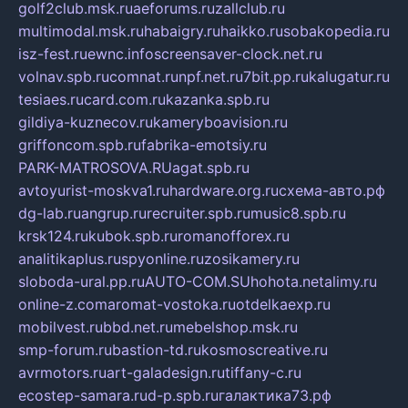
golf2club.msk.ru
aeforums.ru
zallclub.ru
multimodal.msk.ru
habaigry.ru
haikko.ru
sobakopedia.ru
isz-fest.ru
ewnc.info
screensaver-clock.net.ru
volnav.spb.ru
comnat.ru
npf.net.ru
7bit.pp.ru
kalugatur.ru
tesiaes.ru
card.com.ru
kazanka.spb.ru
gildiya-kuznecov.ru
kameryboavision.ru
griffoncom.spb.ru
fabrika-emotsiy.ru
PARK-MATROSOVA.RU
agat.spb.ru
avtoyurist-moskva1.ru
hardware.org.ru
схема-авто.рф
dg-lab.ru
angrup.ru
recruiter.spb.ru
music8.spb.ru
krsk124.ru
kubok.spb.ru
romanofforex.ru
analitikaplus.ru
spyonline.ru
zosikamery.ru
sloboda-ural.pp.ru
AUTO-COM.SU
hohota.net
alimy.ru
online-z.com
aromat-vostoka.ru
otdelkaexp.ru
mobilvest.ru
bbd.net.ru
mebelshop.msk.ru
smp-forum.ru
bastion-td.ru
kosmoscreative.ru
avrmotors.ru
art-galadesign.ru
tiffany-c.ru
ecostep-samara.ru
d-p.spb.ru
галактика73.рф