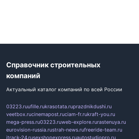
Справочник строительных
компаний
Актуальный каталог компаний по всей России
03223.ru
ufille.ru
krasotata.ru
prazdnikdushi.ru
veetbox.ru
cinemapost.ru
ciam-fr.ru
kraft-you.ru
mega-press.ru
03223.ru
web-explore.ru
rastenuya.ru
eurovision-russia.ru
strah-news.ru
freeride-team.ru
itrack-24.ru
sexshopexpress.ru
autostudiopro.ru