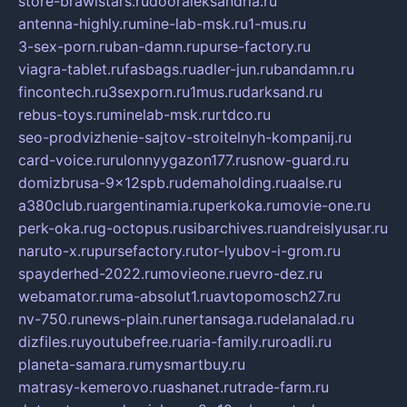
store-brawlstars.ru
dooraleksandria.ru
antenna-highly.ru
mine-lab-msk.ru
1-mus.ru
3-sex-porn.ru
ban-damn.ru
purse-factory.ru
viagra-tablet.ru
fasbags.ru
adler-jun.ru
bandamn.ru
fincontech.ru
3sexporn.ru
1mus.ru
darksand.ru
rebus-toys.ru
minelab-msk.ru
rtdco.ru
seo-prodvizhenie-sajtov-stroitelnyh-kompanij.ru
card-voice.ru
rulonnyygazon177.ru
snow-guard.ru
domizbrusa-9x12spb.ru
demaholding.ru
aalse.ru
a380club.ru
argentinamia.ru
perkoka.ru
movie-one.ru
perk-oka.ru
g-octopus.ru
sibarchives.ru
andreislyusar.ru
naruto-x.ru
pursefactory.ru
tor-lyubov-i-grom.ru
spayderhed-2022.ru
movieone.ru
evro-dez.ru
webamator.ru
ma-absolut1.ru
avtopomosch27.ru
nv-750.ru
news-plain.ru
nertansaga.ru
delanalad.ru
dizfiles.ru
youtubefree.ru
aria-family.ru
roadli.ru
planeta-samara.ru
mysmartbuy.ru
matrasy-kemerovo.ru
ashanet.ru
trade-farm.ru