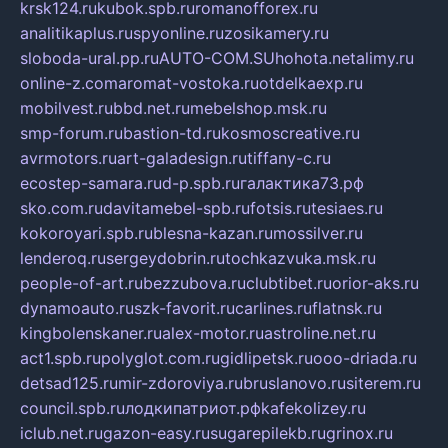
krsk124.ru
kubok.spb.ru
romanofforex.ru
analitikaplus.ru
spyonline.ru
zosikamery.ru
sloboda-ural.pp.ru
AUTO-COM.SU
hohota.net
alimy.ru
online-z.com
aromat-vostoka.ru
otdelkaexp.ru
mobilvest.ru
bbd.net.ru
mebelshop.msk.ru
smp-forum.ru
bastion-td.ru
kosmoscreative.ru
avrmotors.ru
art-galadesign.ru
tiffany-c.ru
ecostep-samara.ru
d-p.spb.ru
галактика73.рф
sko.com.ru
davitamebel-spb.ru
fotsis.ru
tesiaes.ru
kokoroyari.spb.ru
blesna-kazan.ru
mossilver.ru
lenderoq.ru
sergeydobrin.ru
tochkazvuka.msk.ru
people-of-art.ru
bezzubova.ru
clubtibet.ru
orior-aks.ru
dynamoauto.ru
szk-favorit.ru
carlines.ru
flatnsk.ru
kingbolenskaner.ru
alex-motor.ru
astroline.net.ru
act1.spb.ru
polyglot.com.ru
gidlipetsk.ru
ooo-driada.ru
detsad125.ru
mir-zdoroviya.ru
bruslanovo.ru
siterem.ru
council.spb.ru
лодкипатриот.рф
kafekolizey.ru
iclub.net.ru
gazon-easy.ru
sugarepilekb.ru
grinox.ru