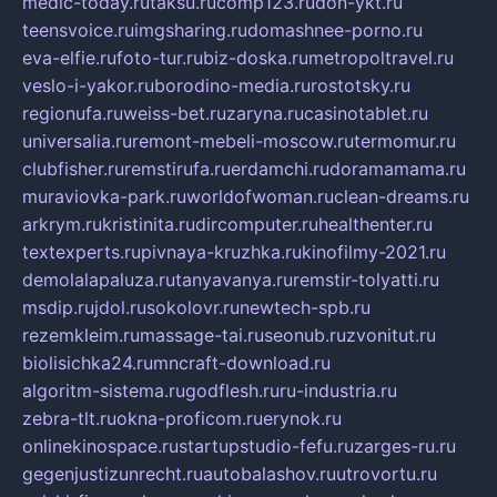
medic-today.ru
taksu.ru
comp123.ru
don-ykt.ru
teensvoice.ru
imgsharing.ru
domashnee-porno.ru
eva-elfie.ru
foto-tur.ru
biz-doska.ru
metropoltravel.ru
veslo-i-yakor.ru
borodino-media.ru
rostotsky.ru
regionufa.ru
weiss-bet.ru
zaryna.ru
casinotablet.ru
universalia.ru
remont-mebeli-moscow.ru
termomur.ru
clubfisher.ru
remstirufa.ru
erdamchi.ru
doramamama.ru
muraviovka-park.ru
worldofwoman.ru
clean-dreams.ru
arkrym.ru
kristinita.ru
dircomputer.ru
healthenter.ru
textexperts.ru
pivnaya-kruzhka.ru
kinofilmy-2021.ru
demolalapaluza.ru
tanyavanya.ru
remstir-tolyatti.ru
msdip.ru
jdol.ru
sokolovr.ru
newtech-spb.ru
rezemkleim.ru
massage-tai.ru
seonub.ru
zvonitut.ru
biolisichka24.ru
mncraft-download.ru
algoritm-sistema.ru
godflesh.ru
ru-industria.ru
zebra-tlt.ru
okna-proficom.ru
erynok.ru
onlinekinospace.ru
startupstudio-fefu.ru
zarges-ru.ru
gegenjustizunrecht.ru
autobalashov.ru
utrovortu.ru