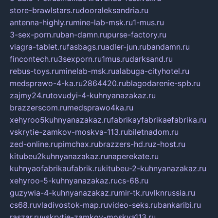
store-brawlstars.ru
dooraleksandria.ru
antenna-highly.ru
mine-lab-msk.ru
1-mus.ru
3-sex-porn.ru
ban-damn.ru
purse-factory.ru
viagra-tablet.ru
fasbags.ru
adler-jun.ru
bandamn.ru
fincontech.ru
3sexporn.ru
1mus.ru
darksand.ru
rebus-toys.ru
minelab-msk.ru
alabuga-cityhotel.ru
medsprawo-4-ka.ru
2864420.ru
blagodarenie-spb.ru
zajmy24.ru
tovudyi-4-kuhnyanazakaz.ru
brazzerscom.ru
medsprawo4ka.ru
xehyroo5kuhnyanazakaz.ru
fabrikayfabrikaefabrika.ru
vskrytie-zamkov-moskva-113.ru
biletnadom.ru
zed-online.ru
pimchax.ru
brazzers-hd.ru
z-host.ru
kitubeu2kuhnyanazakaz.ru
naperekate.ru
kuhnyaofabrikaufabrik.ru
kitubeu-2-kuhnyanazakaz.ru
xehyroo-5-kuhnyanazakaz.ru
cs-68.ru
guzywia-4-kuhnyanazakaz.ru
mir-tk.ru
vlknrussia.ru
cs68.ru
vladivostok-map.ru
video-seks.ru
bankaribi.ru
raszar.ru
vskrytie-zamkov-moskva113.ru