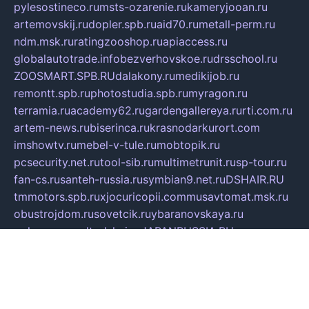
pylesostineco.ru
msts-ozarenie.ru
kameryjooan.ru
artemovskij.ru
dopler.spb.ru
aid70.ru
metall-perm.ru
ndm.msk.ru
ratingzooshop.ru
apiaccess.ru
globalautotrade.info
bezverhovskoe.ru
drsschool.ru
ZOOSMART.SPB.RU
dalakony.ru
medikijob.ru
remontt.spb.ru
photostudia.spb.ru
myragon.ru
terramia.ru
academy62.ru
gardengallereya.ru
rti.com.ru
artem-news.ru
biserinca.ru
krasnodarkurort.com
imshowtv.ru
mebel-v-tule.ru
mobtopik.ru
pcsecurity.net.ru
tool-sib.ru
multimetrunit.ru
sp-tour.ru
fan-cs.ru
santeh-russia.ru
symbian9.net.ru
DSHAIR.RU
tmmotors.spb.ru
xjocuricopii.com
musavtomat.msk.ru
obustrojdom.ru
sovetcik.ru
ybaranovskaya.ru
ppknews.ru
cult-alshei.ru
JAPANRUSSIA.RU
proekciyamebel.ru
imper-finans.ru
rim.org.ru
glamourai.ru
brassminus.ru
zabor-pro.ru
ftn.pp.ru
dorogoe58.ru
laimengpacker.ru
kuzova-zapchasti.ru
sageerp.ru
taxodrom.ru
dsrazvitie.ru
hardcity.net.ru