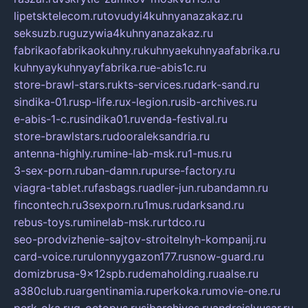
lipetsktelecom.ru
tovudyi4kuhnyanazakaz.ru
seksuzb.ru
guzywia4kuhnyanazakaz.ru
fabrikaofabrikaokuhny.ru
kuhnyaekuhnyaafabrika.ru
kuhnyaykuhnyayfabrika.ru
e-abis1c.ru
store-brawl-stars.ru
kts-services.ru
dark-sand.ru
sindika-01.ru
sp-life.ru
x-legion.ru
sib-archives.ru
e-abis-1-c.ru
sindika01.ru
venda-festival.ru
store-brawlstars.ru
dooraleksandria.ru
antenna-highly.ru
mine-lab-msk.ru
1-mus.ru
3-sex-porn.ru
ban-damn.ru
purse-factory.ru
viagra-tablet.ru
fasbags.ru
adler-jun.ru
bandamn.ru
fincontech.ru
3sexporn.ru
1mus.ru
darksand.ru
rebus-toys.ru
minelab-msk.ru
rtdco.ru
seo-prodvizhenie-sajtov-stroitelnyh-kompanij.ru
card-voice.ru
rulonnyygazon177.ru
snow-guard.ru
domizbrusa-9x12spb.ru
demaholding.ru
aalse.ru
a380club.ru
argentinamia.ru
perkoka.ru
movie-one.ru
perk-oka.ru
g-octopus.ru
sibarchives.ru
andreislyusar.ru