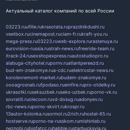
Актуальный каталог компаний по всей России
03223.ru
ufille.ru
krasotata.ru
prazdnikdushi.ru
veetbox.ru
cinemapost.ru
ciam-fr.ru
kraft-you.ru
mega-press.ru
03223.ru
web-explore.ru
rastenuya.ru
eurovision-russia.ru
strah-news.ru
freeride-team.ru
itrack-24.ru
sexshopexpress.ru
autostudiopro.ru
alabuga-cityhotel.ru
pornv.ru
atlantpereezd.ru
bud-em-znakomye.ru
a-cdc.ru
elektrostal-news.ru
korolevremont-market.ru
budem-znakomye.ru
oooagrosnab.ru
fpodaso.ru
emfire.ru
pro-otdelky.ru
ukrasotki.ru
seksuzbek.ru
seks-uzbek.ru
porno-vk.ru
sovratili.ru
olecoon.ru
vd-dosug.ru
adonyev.ru
rbc-news.ru
porno-skvirt.ru
krospr.ru
13autor-kolonka.ru
sormol.ru
2rich.ru
hostel-65.ru
hostserve.ru
porno-na-russkom.ru
mishinlab.ru
neznobi.ru
bigfatcc.ru
habble.ru
starbucksvia.ru