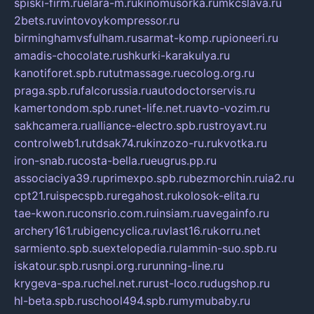
spiski-firm.ru
elara-m.ru
kinomusorka.ru
mkcslava.ru
2bets.ru
vintovoykompressor.ru
birminghamvsfulham.ru
sarmat-komp.ru
pioneeri.ru
amadis-chocolate.ru
shkurki-karakulya.ru
kanotiforet.spb.ru
tutmassage.ru
ecolog.org.ru
praga.spb.ru
falcorussia.ru
autodoctorservis.ru
kamertondom.spb.ru
net-life.net.ru
avto-vozim.ru
sakhcamera.ru
alliance-electro.spb.ru
stroyavt.ru
controlweb1.ru
tdsak74.ru
kinzozo-ru.ru
kvotka.ru
iron-snab.ru
costa-bella.ru
eugrus.pp.ru
associaciya39.ru
primexpo.spb.ru
bezmorchin.ru
ia2.ru
cpt21.ru
ispecspb.ru
regahost.ru
kolosok-elita.ru
tae-kwon.ru
consrio.com.ru
insiam.ru
avegainfo.ru
archery161.ru
bigencyclica.ru
vlast16.ru
korru.net
sarmiento.spb.su
extelopedia.ru
lammin-suo.spb.ru
iskatour.spb.ru
snpi.org.ru
running-line.ru
krygeva-spa.ru
chel.net.ru
rust-loco.ru
dugshop.ru
hl-beta.spb.ru
school494.spb.ru
mymubaby.ru