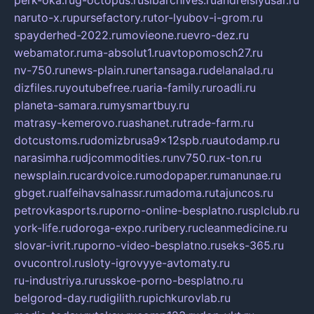
naruto-x.ru
pursefactory.ru
tor-lyubov-i-grom.ru
spayderhed-2022.ru
movieone.ru
evro-dez.ru
webamator.ru
ma-absolut1.ru
avtopomosch27.ru
nv-750.ru
news-plain.ru
nertansaga.ru
delanalad.ru
dizfiles.ru
youtubefree.ru
aria-family.ru
roadli.ru
planeta-samara.ru
mysmartbuy.ru
matrasy-kemerovo.ru
ashanet.ru
trade-farm.ru
dotcustoms.ru
domizbrusa9x12spb.ru
autodamp.ru
narasimha.ru
djcommodities.ru
nv750.ru
x-ton.ru
newsplain.ru
cardvoice.ru
modopaper.ru
manunae.ru
gbget.ru
alfeihavsalnassr.ru
madoma.ru
tajuncos.ru
petrovkasports.ru
porno-online-besplatno.ru
splclub.ru
york-life.ru
doroga-expo.ru
ribery.ru
cleanmedicine.ru
slovar-ivrit.ru
porno-video-besplatno.ru
seks-365.ru
ovucontrol.ru
sloty-igrovyye-avtomaty.ru
ru-industriya.ru
russkoe-porno-besplatno.ru
belgorod-day.ru
digilith.ru
pichkurovlab.ru