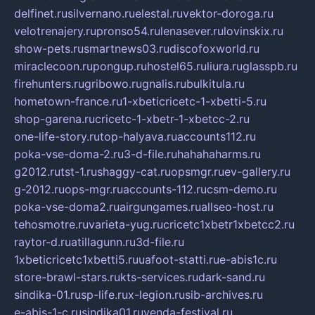
delfinet.ru
silvernano.ru
elestal.ru
vektor-doroga.ru
velotrenajery.ru
pronso54.ru
lenasever.ru
lovinskix.ru
show-pets.ru
smartnews03.ru
discofoxworld.ru
miraclecoon.ru
pongup.ru
hostel65.ru
liura.ru
glasspb.ru
firehunters.ru
gribowo.ru
gnalis.ru
bulkitula.ru
hometown-france.ru
1-xbeticricetc-1-xbetti-5.ru
shop-garena.ru
cricetc-1-xbetr-1-xbetcc-2.ru
one-life-story.ru
top-halyava.ru
accounts112.ru
poka-vse-doma-2.ru
3-d-file.ru
hahahaharms.ru
g2012.ru
tst-1.ru
shaggy-cat.ru
opsmgr.ru
ev-gallery.ru
g-2012.ru
ops-mgr.ru
accounts-112.ru
csm-demo.ru
poka-vse-doma2.ru
airgungames.ru
allseo-host.ru
tehosmotre.ru
varieta-yug.ru
cricetc1xbetr1xbetcc2.ru
raytor-d.ru
atillagunn.ru
3d-file.ru
1xbeticricetc1xbetti5.ru
uafoot-statti.ru
e-abis1c.ru
store-brawl-stars.ru
kts-services.ru
dark-sand.ru
sindika-01.ru
sp-life.ru
x-legion.ru
sib-archives.ru
e-abis-1-c.ru
sindika01.ru
venda-festival.ru