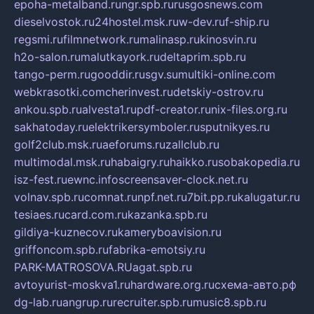
epoha-metalband.ru
ngr.spb.ru
rusgosnews.com
dieselvostok.ru
24hostel.msk.ru
w-dev.ru
f-ship.ru
regsmi.ru
filmnetwork.ru
malinasp.ru
kinosvin.ru
h2o-salon.ru
malutkayork.ru
deltaprim.spb.ru
tango-perm.ru
gooddir.ru
sgv.su
multiki-online.com
webkrasotki.com
cherinvest.ru
detskiy-ostrov.ru
ankou.spb.ru
alvesta1.ru
pdf-creator.ru
nix-files.org.ru
sakhatoday.ru
elektrikersymboler.ru
sputnikyes.ru
golf2club.msk.ru
aeforums.ru
zallclub.ru
multimodal.msk.ru
habaigry.ru
haikko.ru
sobakopedia.ru
isz-fest.ru
ewnc.info
screensaver-clock.net.ru
volnav.spb.ru
comnat.ru
npf.net.ru
7bit.pp.ru
kalugatur.ru
tesiaes.ru
card.com.ru
kazanka.spb.ru
gildiya-kuznecov.ru
kameryboavision.ru
griffoncom.spb.ru
fabrika-emotsiy.ru
PARK-MATROSOVA.RU
agat.spb.ru
avtoyurist-moskva1.ru
hardware.org.ru
схема-авто.рф
dg-lab.ru
angrup.ru
recruiter.spb.ru
music8.spb.ru