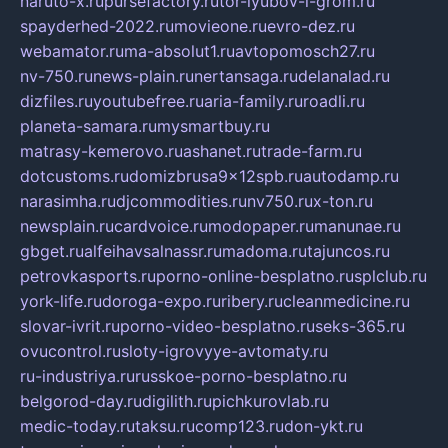
naruto-x.ru
pursefactory.ru
tor-lyubov-i-grom.ru
spayderhed-2022.ru
movieone.ru
evro-dez.ru
webamator.ru
ma-absolut1.ru
avtopomosch27.ru
nv-750.ru
news-plain.ru
nertansaga.ru
delanalad.ru
dizfiles.ru
youtubefree.ru
aria-family.ru
roadli.ru
planeta-samara.ru
mysmartbuy.ru
matrasy-kemerovo.ru
ashanet.ru
trade-farm.ru
dotcustoms.ru
domizbrusa9x12spb.ru
autodamp.ru
narasimha.ru
djcommodities.ru
nv750.ru
x-ton.ru
newsplain.ru
cardvoice.ru
modopaper.ru
manunae.ru
gbget.ru
alfeihavsalnassr.ru
madoma.ru
tajuncos.ru
petrovkasports.ru
porno-online-besplatno.ru
splclub.ru
york-life.ru
doroga-expo.ru
ribery.ru
cleanmedicine.ru
slovar-ivrit.ru
porno-video-besplatno.ru
seks-365.ru
ovucontrol.ru
sloty-igrovyye-avtomaty.ru
ru-industriya.ru
russkoe-porno-besplatno.ru
belgorod-day.ru
digilith.ru
pichkurovlab.ru
medic-today.ru
taksu.ru
comp123.ru
don-ykt.ru