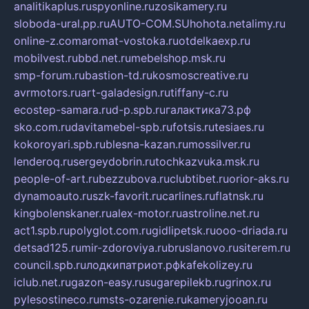
analitikaplus.ru
spyonline.ru
zosikamery.ru
sloboda-ural.pp.ru
AUTO-COM.SU
hohota.net
alimy.ru
online-z.com
aromat-vostoka.ru
otdelkaexp.ru
mobilvest.ru
bbd.net.ru
mebelshop.msk.ru
smp-forum.ru
bastion-td.ru
kosmoscreative.ru
avrmotors.ru
art-galadesign.ru
tiffany-c.ru
ecostep-samara.ru
d-p.spb.ru
галактика73.рф
sko.com.ru
davitamebel-spb.ru
fotsis.ru
tesiaes.ru
kokoroyari.spb.ru
blesna-kazan.ru
mossilver.ru
lenderoq.ru
sergeydobrin.ru
tochkazvuka.msk.ru
people-of-art.ru
bezzubova.ru
clubtibet.ru
orior-aks.ru
dynamoauto.ru
szk-favorit.ru
carlines.ru
flatnsk.ru
kingbolenskaner.ru
alex-motor.ru
astroline.net.ru
act1.spb.ru
polyglot.com.ru
gidlipetsk.ru
ooo-driada.ru
detsad125.ru
mir-zdoroviya.ru
bruslanovo.ru
siterem.ru
council.spb.ru
лодкипатриот.рф
kafekolizey.ru
iclub.net.ru
gazon-easy.ru
sugarepilekb.ru
grinox.ru
pylesostineco.ru
msts-ozarenie.ru
kameryjooan.ru