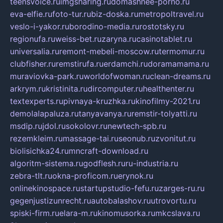
teensvoice.ru
imgsharing.ru
domashnee-porno.ru
eva-elfie.ru
foto-tur.ru
biz-doska.ru
metropoltravel.ru
veslo-i-yakor.ru
borodino-media.ru
rostotsky.ru
regionufa.ru
weiss-bet.ru
zaryna.ru
casinotablet.ru
universalia.ru
remont-mebeli-moscow.ru
termomur.ru
clubfisher.ru
remstirufa.ru
erdamchi.ru
doramamama.ru
muraviovka-park.ru
worldofwoman.ru
clean-dreams.ru
arkrym.ru
kristinita.ru
dircomputer.ru
healthenter.ru
textexperts.ru
pivnaya-kruzhka.ru
kinofilmy-2021.ru
demolalapaluza.ru
tanyavanya.ru
remstir-tolyatti.ru
msdip.ru
jdol.ru
sokolovr.ru
newtech-spb.ru
rezemkleim.ru
massage-tai.ru
seonub.ru
zvonitut.ru
biolisichka24.ru
mncraft-download.ru
algoritm-sistema.ru
godflesh.ru
ru-industria.ru
zebra-tlt.ru
okna-proficom.ru
erynok.ru
onlinekinospace.ru
startupstudio-fefu.ru
zarges-ru.ru
gegenjustizunrecht.ru
autobalashov.ru
utrovortu.ru
spiski-firm.ru
elara-m.ru
kinomusorka.ru
mkcslava.ru