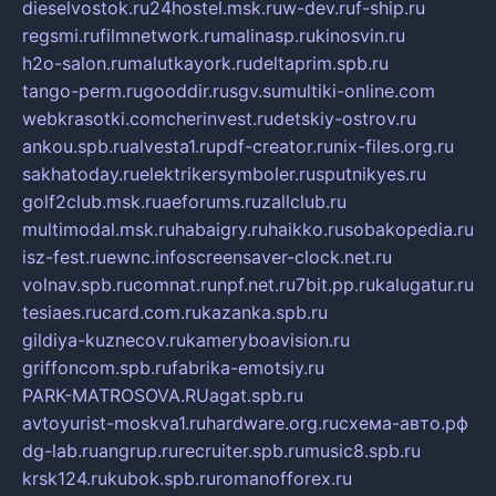
dieselvostok.ru
24hostel.msk.ru
w-dev.ru
f-ship.ru
regsmi.ru
filmnetwork.ru
malinasp.ru
kinosvin.ru
h2o-salon.ru
malutkayork.ru
deltaprim.spb.ru
tango-perm.ru
gooddir.ru
sgv.su
multiki-online.com
webkrasotki.com
cherinvest.ru
detskiy-ostrov.ru
ankou.spb.ru
alvesta1.ru
pdf-creator.ru
nix-files.org.ru
sakhatoday.ru
elektrikersymboler.ru
sputnikyes.ru
golf2club.msk.ru
aeforums.ru
zallclub.ru
multimodal.msk.ru
habaigry.ru
haikko.ru
sobakopedia.ru
isz-fest.ru
ewnc.info
screensaver-clock.net.ru
volnav.spb.ru
comnat.ru
npf.net.ru
7bit.pp.ru
kalugatur.ru
tesiaes.ru
card.com.ru
kazanka.spb.ru
gildiya-kuznecov.ru
kameryboavision.ru
griffoncom.spb.ru
fabrika-emotsiy.ru
PARK-MATROSOVA.RU
agat.spb.ru
avtoyurist-moskva1.ru
hardware.org.ru
схема-авто.рф
dg-lab.ru
angrup.ru
recruiter.spb.ru
music8.spb.ru
krsk124.ru
kubok.spb.ru
romanofforex.ru