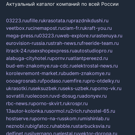
Актуальный каталог компаний по всей России
03223.ru
ufille.ru
krasotata.ru
prazdnikdushi.ru
veetbox.ru
cinemapost.ru
ciam-fr.ru
kraft-you.ru
mega-press.ru
03223.ru
web-explore.ru
rastenuya.ru
eurovision-russia.ru
strah-news.ru
freeride-team.ru
itrack-24.ru
sexshopexpress.ru
autostudiopro.ru
alabuga-cityhotel.ru
pornv.ru
atlantpereezd.ru
bud-em-znakomye.ru
a-cdc.ru
elektrostal-news.ru
korolevremont-market.ru
budem-znakomye.ru
oooagrosnab.ru
fpodaso.ru
emfire.ru
pro-otdelky.ru
ukrasotki.ru
seksuzbek.ru
seks-uzbek.ru
porno-vk.ru
sovratili.ru
olecoon.ru
vd-dosug.ru
adonyev.ru
rbc-news.ru
porno-skvirt.ru
krospr.ru
13autor-kolonka.ru
sormol.ru
2rich.ru
hostel-65.ru
hostserve.ru
porno-na-russkom.ru
mishinlab.ru
neznobi.ru
bigfatcc.ru
habble.ru
starbucksvia.ru
delfinet.ru
silvernano.ru
elestal.ru
vektor-doroga.ru