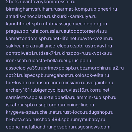
2bets.ru
vintovoykompressor.ru
birminghamvsfulham.ru
sarmat-komp.ru
pioneeri.ru
amadis-chocolate.ru
shkurki-karakulya.ru
kanotiforet.spb.ru
tutmassage.ru
ecolog.org.ru
praga.spb.ru
falcorussia.ru
autodoctorservis.ru
kamertondom.spb.ru
net-life.net.ru
avto-vozim.ru
sakhcamera.ru
alliance-electro.spb.ru
stroyavt.ru
controlweb1.ru
tdsak74.ru
kinzozo-ru.ru
kvotka.ru
iron-snab.ru
costa-bella.ru
eugrus.pp.ru
associaciya39.ru
primexpo.spb.ru
bezmorchin.ru
ia2.ru
cpt21.ru
ispecspb.ru
regahost.ru
kolosok-elita.ru
tae-kwon.ru
consrio.com.ru
insiam.ru
avegainfo.ru
archery161.ru
bigencyclica.ru
vlast16.ru
korru.net
sarmiento.spb.su
extelopedia.ru
lammin-suo.spb.ru
iskatour.spb.ru
snpi.org.ru
running-line.ru
krygeva-spa.ru
chel.net.ru
rust-loco.ru
dugshop.ru
hl-beta.spb.ru
school494.spb.ru
mymubaby.ru
epoha-metalband.ru
ngr.spb.ru
rusgosnews.com