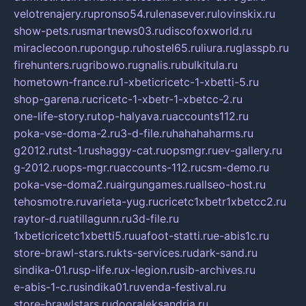
velotrenajery.ru
pronso54.ru
lenasever.ru
lovinskix.ru
show-pets.ru
smartnews03.ru
discofoxworld.ru
miraclecoon.ru
pongup.ru
hostel65.ru
liura.ru
glasspb.ru
firehunters.ru
gribowo.ru
gnalis.ru
bulkitula.ru
hometown-france.ru
1-xbeticricetc-1-xbetti-5.ru
shop-garena.ru
cricetc-1-xbetr-1-xbetcc-2.ru
one-life-story.ru
top-halyava.ru
accounts112.ru
poka-vse-doma-2.ru
3-d-file.ru
hahahaharms.ru
g2012.ru
tst-1.ru
shaggy-cat.ru
opsmgr.ru
ev-gallery.ru
g-2012.ru
ops-mgr.ru
accounts-112.ru
csm-demo.ru
poka-vse-doma2.ru
airgungames.ru
allseo-host.ru
tehosmotre.ru
varieta-yug.ru
cricetc1xbetr1xbetcc2.ru
raytor-d.ru
atillagunn.ru
3d-file.ru
1xbeticricetc1xbetti5.ru
uafoot-statti.ru
e-abis1c.ru
store-brawl-stars.ru
kts-services.ru
dark-sand.ru
sindika-01.ru
sp-life.ru
x-legion.ru
sib-archives.ru
e-abis-1-c.ru
sindika01.ru
venda-festival.ru
store-brawlstars.ru
dooraleksandria.ru