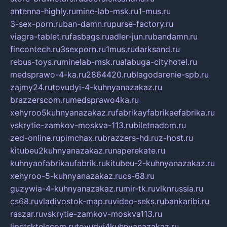
antenna-highly.ru
mine-lab-msk.ru
1-mus.ru
3-sex-porn.ru
ban-damn.ru
purse-factory.ru
viagra-tablet.ru
fasbags.ru
adler-jun.ru
bandamn.ru
fincontech.ru
3sexporn.ru
1mus.ru
darksand.ru
rebus-toys.ru
minelab-msk.ru
alabuga-cityhotel.ru
medsprawo-4-ka.ru
2864420.ru
blagodarenie-spb.ru
zajmy24.ru
tovudyi-4-kuhnyanazakaz.ru
brazzerscom.ru
medsprawo4ka.ru
xehyroo5kuhnyanazakaz.ru
fabrikayfabrikaefabrika.ru
vskrytie-zamkov-moskva-113.ru
biletnadom.ru
zed-online.ru
pimchax.ru
brazzers-hd.ru
z-host.ru
kitubeu2kuhnyanazakaz.ru
naperekate.ru
kuhnyaofabrikaufabrik.ru
kitubeu-2-kuhnyanazakaz.ru
xehyroo-5-kuhnyanazakaz.ru
cs-68.ru
guzywia-4-kuhnyanazakaz.ru
mir-tk.ru
vlknrussia.ru
cs68.ru
vladivostok-map.ru
video-seks.ru
bankaribi.ru
raszar.ru
vskrytie-zamkov-moskva113.ru
lipetsktelecom.ru
tovudyi4kuhnyanazakaz.ru