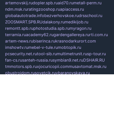
artemovskij.ru
dopler.spb.ru
aid70.ru
metall-perm.ru
ndm.msk.ru
ratingzooshop.ru
apiaccess.ru
globalautotrade.info
bezverhovskoe.ru
drsschool.ru
ZOOSMART.SPB.RU
dalakony.ru
medikijob.ru
remontt.spb.ru
photostudia.spb.ru
myragon.ru
terramia.ru
academy62.ru
gardengallereya.ru
rti.com.ru
artem-news.ru
biserinca.ru
krasnodarkurort.com
imshowtv.ru
mebel-v-tule.ru
mobtopik.ru
pcsecurity.net.ru
tool-sib.ru
multimetrunit.ru
sp-tour.ru
fan-cs.ru
santeh-russia.ru
symbian9.net.ru
DSHAIR.RU
tmmotors.spb.ru
xjocuricopii.com
musavtomat.msk.ru
obustrojdom.ru
sovetcik.ru
ybaranovskaya.ru
ppknews.ru
cult-alshei.ru
JAPANRUSSIA.RU
proekciyamebel.ru
imper-finans.ru
rim.org.ru
glamourai.ru
brassminus.ru
zabor-pro.ru
ftn.pp.ru
dorogoe58.ru
laimengpacker.ru
kuzova-zapchasti.ru
sageerp.ru
taxodrom.ru
dsrazvitie.ru
hardcity.net.ru
ratinghomegames.ru
topservice25.ru
gubernyan.ru