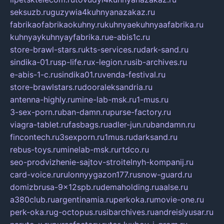
seksuzb.ru
guzywia4kuhnyanazakaz.ru
fabrikaofabrikaokuhny.ru
kuhnyaekuhnyaafabrika.ru
kuhnyaykuhnyayfabrika.ru
e-abis1c.ru
store-brawl-stars.ru
kts-services.ru
dark-sand.ru
sindika-01.ru
sp-life.ru
x-legion.ru
sib-archives.ru
e-abis-1-c.ru
sindika01.ru
venda-festival.ru
store-brawlstars.ru
dooraleksandria.ru
antenna-highly.ru
mine-lab-msk.ru
1-mus.ru
3-sex-porn.ru
ban-damn.ru
purse-factory.ru
viagra-tablet.ru
fasbags.ru
adler-jun.ru
bandamn.ru
fincontech.ru
3sexporn.ru
1mus.ru
darksand.ru
rebus-toys.ru
minelab-msk.ru
rtdco.ru
seo-prodvizhenie-sajtov-stroitelnyh-kompanij.ru
card-voice.ru
rulonnyygazon177.ru
snow-guard.ru
domizbrusa-9x12spb.ru
demaholding.ru
aalse.ru
a380club.ru
argentinamia.ru
perkoka.ru
movie-one.ru
perk-oka.ru
g-octopus.ru
sibarchives.ru
andreislyusar.ru