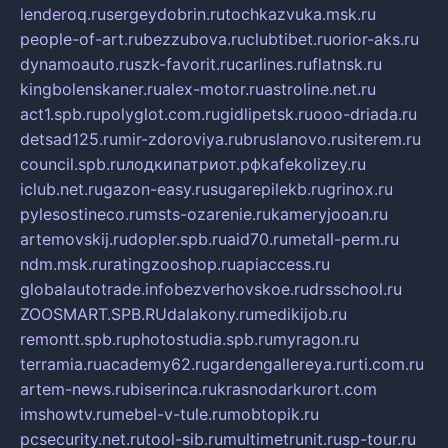
lenderoq.ru
sergeydobrin.ru
tochkazvuka.msk.ru
people-of-art.ru
bezzubova.ru
clubtibet.ru
orior-aks.ru
dynamoauto.ru
szk-favorit.ru
carlines.ru
flatnsk.ru
kingbolenskaner.ru
alex-motor.ru
astroline.net.ru
act1.spb.ru
polyglot.com.ru
gidlipetsk.ru
ooo-driada.ru
detsad125.ru
mir-zdoroviya.ru
bruslanovo.ru
siterem.ru
council.spb.ru
лодкипатриот.рф
kafekolizey.ru
iclub.net.ru
gazon-easy.ru
sugarepilekb.ru
grinox.ru
pylesostineco.ru
msts-ozarenie.ru
kameryjooan.ru
artemovskij.ru
dopler.spb.ru
aid70.ru
metall-perm.ru
ndm.msk.ru
ratingzooshop.ru
apiaccess.ru
globalautotrade.info
bezverhovskoe.ru
drsschool.ru
ZOOSMART.SPB.RU
dalakony.ru
medikijob.ru
remontt.spb.ru
photostudia.spb.ru
myragon.ru
terramia.ru
academy62.ru
gardengallereya.ru
rti.com.ru
artem-news.ru
biserinca.ru
krasnodarkurort.com
imshowtv.ru
mebel-v-tule.ru
mobtopik.ru
pcsecurity.net.ru
tool-sib.ru
multimetrunit.ru
sp-tour.ru