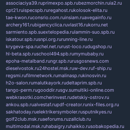
associaciya39.ru
primexpo.spb.ru
bezmorchin.ru
ia2.ru
cpt21.ru
ispecspb.ru
regahost.ru
kolosok-elita.ru
tae-kwon.ru
consrio.com.ru
insiam.ru
avegainfo.ru
archery161.ru
bigencyclica.ru
vlast16.ru
korru.net
sarmiento.spb.su
extelopedia.ru
lammin-suo.spb.ru
iskatour.spb.ru
snpi.org.ru
running-line.ru
krygeva-spa.ru
chel.net.ru
rust-loco.ru
dugshop.ru
hl-beta.spb.ru
school494.spb.ru
mymubaby.ru
epoha-metalband.ru
ngr.spb.ru
rusgosnews.com
dieselvostok.ru
24hostel.msk.ru
w-dev.ru
f-ship.ru
regsmi.ru
filmnetwork.ru
malinasp.ru
kinosvin.ru
h2o-salon.ru
malutkayork.ru
deltaprim.spb.ru
tango-perm.ru
gooddir.ru
sgv.su
multiki-online.com
webkrasotki.com
cherinvest.ru
detskiy-ostrov.ru
ankou.spb.ru
alvesta1.ru
pdf-creator.ru
nix-files.org.ru
sakhatoday.ru
elektrikersymboler.ru
sputnikyes.ru
golf2club.msk.ru
aeforums.ru
zallclub.ru
multimodal.msk.ru
habaigry.ru
haikko.ru
sobakopedia.ru