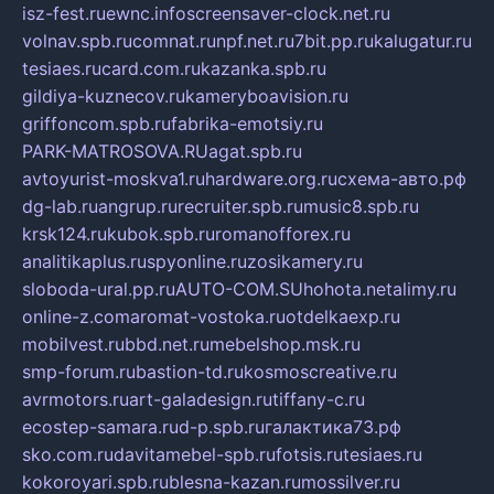
isz-fest.ru
ewnc.info
screensaver-clock.net.ru
volnav.spb.ru
comnat.ru
npf.net.ru
7bit.pp.ru
kalugatur.ru
tesiaes.ru
card.com.ru
kazanka.spb.ru
gildiya-kuznecov.ru
kameryboavision.ru
griffoncom.spb.ru
fabrika-emotsiy.ru
PARK-MATROSOVA.RU
agat.spb.ru
avtoyurist-moskva1.ru
hardware.org.ru
схема-авто.рф
dg-lab.ru
angrup.ru
recruiter.spb.ru
music8.spb.ru
krsk124.ru
kubok.spb.ru
romanofforex.ru
analitikaplus.ru
spyonline.ru
zosikamery.ru
sloboda-ural.pp.ru
AUTO-COM.SU
hohota.net
alimy.ru
online-z.com
aromat-vostoka.ru
otdelkaexp.ru
mobilvest.ru
bbd.net.ru
mebelshop.msk.ru
smp-forum.ru
bastion-td.ru
kosmoscreative.ru
avrmotors.ru
art-galadesign.ru
tiffany-c.ru
ecostep-samara.ru
d-p.spb.ru
галактика73.рф
sko.com.ru
davitamebel-spb.ru
fotsis.ru
tesiaes.ru
kokoroyari.spb.ru
blesna-kazan.ru
mossilver.ru