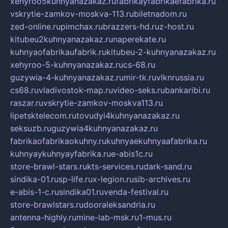
xehyroo5kuhnyanazakaz.ru
fabrikayfabrikaefabrika.ru
vskrytie-zamkov-moskva-113.ru
biletnadom.ru
zed-online.ru
pimchax.ru
brazzers-hd.ru
z-host.ru
kitubeu2kuhnyanazakaz.ru
naperekate.ru
kuhnyaofabrikaufabrik.ru
kitubeu-2-kuhnyanazakaz.ru
xehyroo-5-kuhnyanazakaz.ru
cs-68.ru
guzywia-4-kuhnyanazakaz.ru
mir-tk.ru
vlknrussia.ru
cs68.ru
vladivostok-map.ru
video-seks.ru
bankaribi.ru
raszar.ru
vskrytie-zamkov-moskva113.ru
lipetsktelecom.ru
tovudyi4kuhnyanazakaz.ru
seksuzb.ru
guzywia4kuhnyanazakaz.ru
fabrikaofabrikaokuhny.ru
kuhnyaekuhnyaafabrika.ru
kuhnyaykuhnyayfabrika.ru
e-abis1c.ru
store-brawl-stars.ru
kts-services.ru
dark-sand.ru
sindika-01.ru
sp-life.ru
x-legion.ru
sib-archives.ru
e-abis-1-c.ru
sindika01.ru
venda-festival.ru
store-brawlstars.ru
dooraleksandria.ru
antenna-highly.ru
mine-lab-msk.ru
1-mus.ru