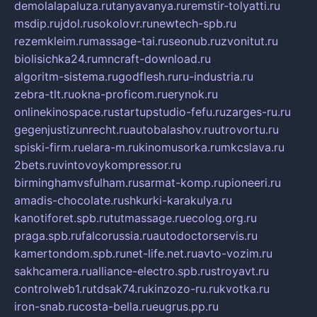
demolalapaluza.ru
tanyavanya.ru
remstir-tolyatti.ru
msdip.ru
jdol.ru
sokolovr.ru
newtech-spb.ru
rezemkleim.ru
massage-tai.ru
seonub.ru
zvonitut.ru
biolisichka24.ru
mncraft-download.ru
algoritm-sistema.ru
godflesh.ru
ru-industria.ru
zebra-tlt.ru
okna-proficom.ru
erynok.ru
onlinekinospace.ru
startupstudio-fefu.ru
zarges-ru.ru
gegenjustizunrecht.ru
autobalashov.ru
utrovortu.ru
spiski-firm.ru
elara-m.ru
kinomusorka.ru
mkcslava.ru
2bets.ru
vintovoykompressor.ru
birminghamvsfulham.ru
sarmat-komp.ru
pioneeri.ru
amadis-chocolate.ru
shkurki-karakulya.ru
kanotiforet.spb.ru
tutmassage.ru
ecolog.org.ru
praga.spb.ru
falcorussia.ru
autodoctorservis.ru
kamertondom.spb.ru
net-life.net.ru
avto-vozim.ru
sakhcamera.ru
alliance-electro.spb.ru
stroyavt.ru
controlweb1.ru
tdsak74.ru
kinzozo-ru.ru
kvotka.ru
iron-snab.ru
costa-bella.ru
eugrus.pp.ru