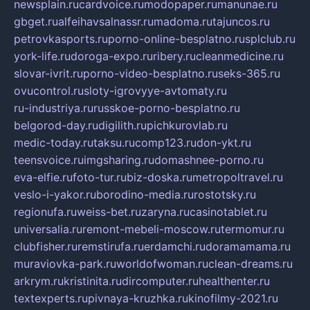
newsplain.ru
cardvoice.ru
modopaper.ru
manunae.ru
gbget.ru
alfeihavsalnassr.ru
madoma.ru
tajuncos.ru
petrovkasports.ru
porno-online-besplatno.ru
splclub.ru
york-life.ru
doroga-expo.ru
ribery.ru
cleanmedicine.ru
slovar-ivrit.ru
porno-video-besplatno.ru
seks-365.ru
ovucontrol.ru
sloty-igrovyye-avtomaty.ru
ru-industriya.ru
russkoe-porno-besplatno.ru
belgorod-day.ru
digilith.ru
pichkurovlab.ru
medic-today.ru
taksu.ru
comp123.ru
don-ykt.ru
teensvoice.ru
imgsharing.ru
domashnee-porno.ru
eva-elfie.ru
foto-tur.ru
biz-doska.ru
metropoltravel.ru
veslo-i-yakor.ru
borodino-media.ru
rostotsky.ru
regionufa.ru
weiss-bet.ru
zaryna.ru
casinotablet.ru
universalia.ru
remont-mebeli-moscow.ru
termomur.ru
clubfisher.ru
remstirufa.ru
erdamchi.ru
doramamama.ru
muraviovka-park.ru
worldofwoman.ru
clean-dreams.ru
arkrym.ru
kristinita.ru
dircomputer.ru
healthenter.ru
textexperts.ru
pivnaya-kruzhka.ru
kinofilmy-2021.ru