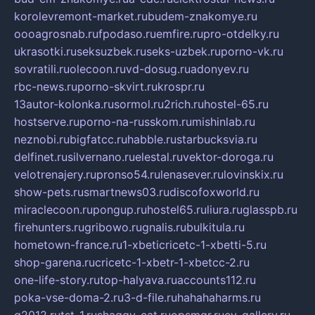
korolevremont-market.ru
budem-znakomye.ru
oooagrosnab.ru
fpodaso.ru
emfire.ru
pro-otdelky.ru
ukrasotki.ru
seksuzbek.ru
seks-uzbek.ru
porno-vk.ru
sovratili.ru
olecoon.ru
vd-dosug.ru
adonyev.ru
rbc-news.ru
porno-skvirt.ru
krospr.ru
13autor-kolonka.ru
sormol.ru
2rich.ru
hostel-65.ru
hostserve.ru
porno-na-russkom.ru
mishinlab.ru
neznobi.ru
bigfatcc.ru
habble.ru
starbucksvia.ru
delfinet.ru
silvernano.ru
elestal.ru
vektor-doroga.ru
velotrenajery.ru
pronso54.ru
lenasever.ru
lovinskix.ru
show-pets.ru
smartnews03.ru
discofoxworld.ru
miraclecoon.ru
pongup.ru
hostel65.ru
liura.ru
glasspb.ru
firehunters.ru
gribowo.ru
gnalis.ru
bulkitula.ru
hometown-france.ru
1-xbeticricetc-1-xbetti-5.ru
shop-garena.ru
cricetc-1-xbetr-1-xbetcc-2.ru
one-life-story.ru
top-halyava.ru
accounts112.ru
poka-vse-doma-2.ru
3-d-file.ru
hahahaharms.ru
g2012.ru
tst-1.ru
shaggy-cat.ru
opsmgr.ru
ev-gallery.ru