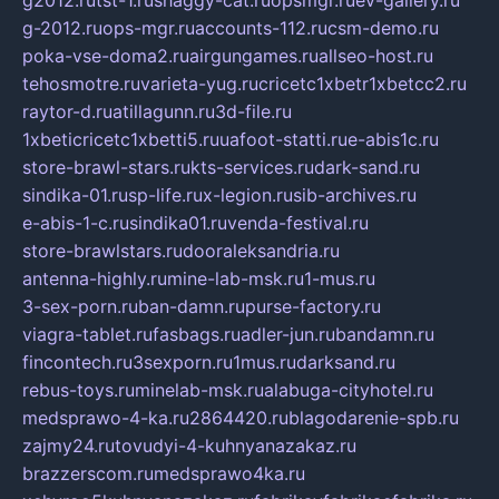
g-2012.ru
ops-mgr.ru
accounts-112.ru
csm-demo.ru
poka-vse-doma2.ru
airgungames.ru
allseo-host.ru
tehosmotre.ru
varieta-yug.ru
cricetc1xbetr1xbetcc2.ru
raytor-d.ru
atillagunn.ru
3d-file.ru
1xbeticricetc1xbetti5.ru
uafoot-statti.ru
e-abis1c.ru
store-brawl-stars.ru
kts-services.ru
dark-sand.ru
sindika-01.ru
sp-life.ru
x-legion.ru
sib-archives.ru
e-abis-1-c.ru
sindika01.ru
venda-festival.ru
store-brawlstars.ru
dooraleksandria.ru
antenna-highly.ru
mine-lab-msk.ru
1-mus.ru
3-sex-porn.ru
ban-damn.ru
purse-factory.ru
viagra-tablet.ru
fasbags.ru
adler-jun.ru
bandamn.ru
fincontech.ru
3sexporn.ru
1mus.ru
darksand.ru
rebus-toys.ru
minelab-msk.ru
alabuga-cityhotel.ru
medsprawo-4-ka.ru
2864420.ru
blagodarenie-spb.ru
zajmy24.ru
tovudyi-4-kuhnyanazakaz.ru
brazzerscom.ru
medsprawo4ka.ru