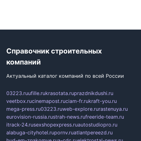
Справочник строительных
компаний
Актуальный каталог компаний по всей России
03223.ru
ufille.ru
krasotata.ru
prazdnikdushi.ru
veetbox.ru
cinemapost.ru
ciam-fr.ru
kraft-you.ru
mega-press.ru
03223.ru
web-explore.ru
rastenuya.ru
eurovision-russia.ru
strah-news.ru
freeride-team.ru
itrack-24.ru
sexshopexpress.ru
autostudiopro.ru
alabuga-cityhotel.ru
pornv.ru
atlantpereezd.ru
bud-em-znakomye.ru
a-cdc.ru
elektrostal-news.ru