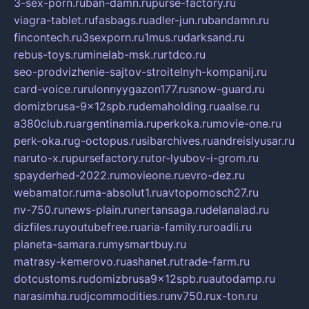
3-sex-porn.ru
ban-damn.ru
purse-factory.ru
viagra-tablet.ru
fasbags.ru
adler-jun.ru
bandamn.ru
fincontech.ru
3sexporn.ru
1mus.ru
darksand.ru
rebus-toys.ru
minelab-msk.ru
rtdco.ru
seo-prodvizhenie-sajtov-stroitelnyh-kompanij.ru
card-voice.ru
rulonnyygazon177.ru
snow-guard.ru
domizbrusa-9x12spb.ru
demaholding.ru
aalse.ru
a380club.ru
argentinamia.ru
perkoka.ru
movie-one.ru
perk-oka.ru
g-octopus.ru
sibarchives.ru
andreislyusar.ru
naruto-x.ru
pursefactory.ru
tor-lyubov-i-grom.ru
spayderhed-2022.ru
movieone.ru
evro-dez.ru
webamator.ru
ma-absolut1.ru
avtopomosch27.ru
nv-750.ru
news-plain.ru
nertansaga.ru
delanalad.ru
dizfiles.ru
youtubefree.ru
aria-family.ru
roadli.ru
planeta-samara.ru
mysmartbuy.ru
matrasy-kemerovo.ru
ashanet.ru
trade-farm.ru
dotcustoms.ru
domizbrusa9x12spb.ru
autodamp.ru
narasimha.ru
djcommodities.ru
nv750.ru
x-ton.ru