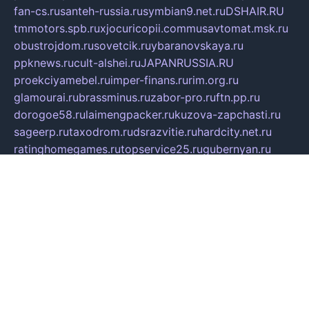
fan-cs.ru
santeh-russia.ru
symbian9.net.ru
DSHAIR.RU
tmmotors.spb.ru
xjocuricopii.com
musavtomat.msk.ru
obustrojdom.ru
sovetcik.ru
ybaranovskaya.ru
ppknews.ru
cult-alshei.ru
JAPANRUSSIA.RU
proekciyamebel.ru
imper-finans.ru
rim.org.ru
glamourai.ru
brassminus.ru
zabor-pro.ru
ftn.pp.ru
dorogoe58.ru
laimengpacker.ru
kuzova-zapchasti.ru
sageerp.ru
taxodrom.ru
dsrazvitie.ru
hardcity.net.ru
ratinghomegames.ru
topservice25.ru
gubernyan.ru
gtglasslined.ru
ii4.ru
tssport.spb.ru
andorra24.com
blackwallstreet.ru
oboimos.ru
optim-doors.com.ru
ikuch.ru
nycr.org.ru
npa21.ru
vremya-ch.spb.ru
desert000.ru
ivtorgi.ru
ifiori.ru
catalog-statei.ru
dcv.org.ru
spetsmaster174.ru
ipkameryhiseeu.ru
dum26.ru
ruspol.spb.ru
fr-opendp.ru
kam-solnyshko.ru
cheyenne-arapaho.ru
sevzapmetal.spb.ru
ted-lapidus.spb.ru
parasite-eliminator.ru
sigma-complete.ru
modernworld.ru
dama-moda.ru