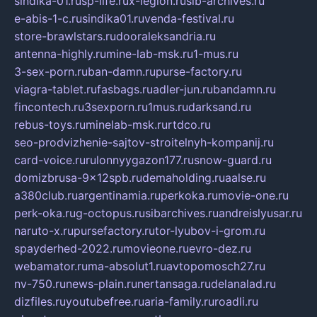
sindika-01.ru
sp-life.ru
x-legion.ru
sib-archives.ru
e-abis-1-c.ru
sindika01.ru
venda-festival.ru
store-brawlstars.ru
dooraleksandria.ru
antenna-highly.ru
mine-lab-msk.ru
1-mus.ru
3-sex-porn.ru
ban-damn.ru
purse-factory.ru
viagra-tablet.ru
fasbags.ru
adler-jun.ru
bandamn.ru
fincontech.ru
3sexporn.ru
1mus.ru
darksand.ru
rebus-toys.ru
minelab-msk.ru
rtdco.ru
seo-prodvizhenie-sajtov-stroitelnyh-kompanij.ru
card-voice.ru
rulonnyygazon177.ru
snow-guard.ru
domizbrusa-9x12spb.ru
demaholding.ru
aalse.ru
a380club.ru
argentinamia.ru
perkoka.ru
movie-one.ru
perk-oka.ru
g-octopus.ru
sibarchives.ru
andreislyusar.ru
naruto-x.ru
pursefactory.ru
tor-lyubov-i-grom.ru
spayderhed-2022.ru
movieone.ru
evro-dez.ru
webamator.ru
ma-absolut1.ru
avtopomosch27.ru
nv-750.ru
news-plain.ru
nertansaga.ru
delanalad.ru
dizfiles.ru
youtubefree.ru
aria-family.ru
roadli.ru