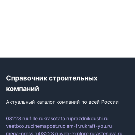
Справочник строительных
компаний
Актуальный каталог компаний по всей России
03223.ru
ufille.ru
krasotata.ru
prazdnikdushi.ru
veetbox.ru
cinemapost.ru
ciam-fr.ru
kraft-you.ru
mega-press.ru
03223.ru
web-explore.ru
rastenuya.ru