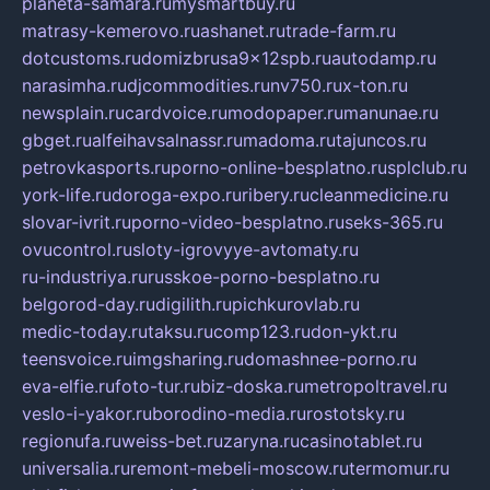
planeta-samara.ru
mysmartbuy.ru
matrasy-kemerovo.ru
ashanet.ru
trade-farm.ru
dotcustoms.ru
domizbrusa9x12spb.ru
autodamp.ru
narasimha.ru
djcommodities.ru
nv750.ru
x-ton.ru
newsplain.ru
cardvoice.ru
modopaper.ru
manunae.ru
gbget.ru
alfeihavsalnassr.ru
madoma.ru
tajuncos.ru
petrovkasports.ru
porno-online-besplatno.ru
splclub.ru
york-life.ru
doroga-expo.ru
ribery.ru
cleanmedicine.ru
slovar-ivrit.ru
porno-video-besplatno.ru
seks-365.ru
ovucontrol.ru
sloty-igrovyye-avtomaty.ru
ru-industriya.ru
russkoe-porno-besplatno.ru
belgorod-day.ru
digilith.ru
pichkurovlab.ru
medic-today.ru
taksu.ru
comp123.ru
don-ykt.ru
teensvoice.ru
imgsharing.ru
domashnee-porno.ru
eva-elfie.ru
foto-tur.ru
biz-doska.ru
metropoltravel.ru
veslo-i-yakor.ru
borodino-media.ru
rostotsky.ru
regionufa.ru
weiss-bet.ru
zaryna.ru
casinotablet.ru
universalia.ru
remont-mebeli-moscow.ru
termomur.ru