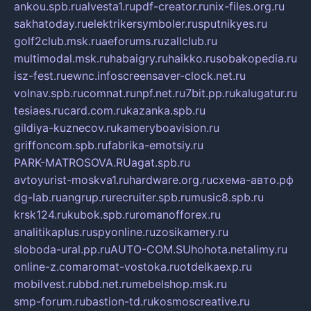
ankou.spb.ru
alvesta1.ru
pdf-creator.ru
nix-files.org.ru
sakhatoday.ru
elektrikersymboler.ru
sputnikyes.ru
golf2club.msk.ru
aeforums.ru
zallclub.ru
multimodal.msk.ru
habaigry.ru
haikko.ru
sobakopedia.ru
isz-fest.ru
ewnc.info
screensaver-clock.net.ru
volnav.spb.ru
comnat.ru
npf.net.ru
7bit.pp.ru
kalugatur.ru
tesiaes.ru
card.com.ru
kazanka.spb.ru
gildiya-kuznecov.ru
kameryboavision.ru
griffoncom.spb.ru
fabrika-emotsiy.ru
PARK-MATROSOVA.RU
agat.spb.ru
avtoyurist-moskva1.ru
hardware.org.ru
схема-авто.рф
dg-lab.ru
angrup.ru
recruiter.spb.ru
music8.spb.ru
krsk124.ru
kubok.spb.ru
romanofforex.ru
analitikaplus.ru
spyonline.ru
zosikamery.ru
sloboda-ural.pp.ru
AUTO-COM.SU
hohota.net
alimy.ru
online-z.com
aromat-vostoka.ru
otdelkaexp.ru
mobilvest.ru
bbd.net.ru
mebelshop.msk.ru
smp-forum.ru
bastion-td.ru
kosmoscreative.ru