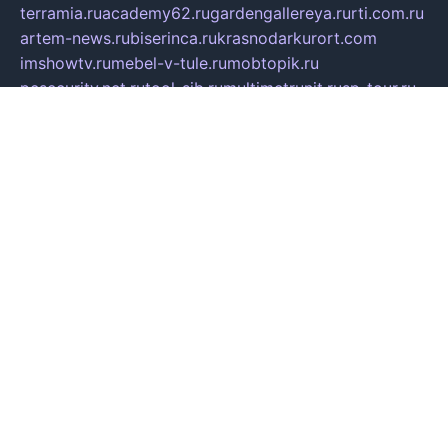
terramia.ru
academy62.ru
gardengallereya.ru
rti.com.ru
artem-news.ru
biserinca.ru
krasnodarkurort.com
imshowtv.ru
mebel-v-tule.ru
mobtopik.ru
pcsecurity.net.ru
tool-sib.ru
multimetrunit.ru
sp-tour.ru
fan-cs.ru
santeh-russia.ru
symbian9.net.ru
DSHAIR.RU
tmmotors.spb.ru
xjocuricopii.com
musavtomat.msk.ru
obustrojdom.ru
sovetcik.ru
ybaranovskaya.ru
ppknews.ru
cult-alshei.ru
JAPANRUSSIA.RU
proekciyamebel.ru
imper-finans.ru
rim.org.ru
glamourai.ru
brassminus.ru
zabor-pro.ru
ftn.pp.ru
dorogoe58.ru
laimengpacker.ru
kuzova-zapchasti.ru
sageerp.ru
taxodrom.ru
dsrazvitie.ru
hardcity.net.ru
ratinghomegames.ru
topservice25.ru
gubernyan.ru
gtglasslined.ru
ii4.ru
tssport.spb.ru
andorra24.com
blackwallstreet.ru
oboimos.ru
optim-doors.com.ru
ikuch.ru
nycr.org.ru
npa21.ru
vremya-ch.spb.ru
desert000.ru
ivtorgi.ru
ifiori.ru
catalog-statei.ru
dcv.org.ru
spetsmaster174.ru
ipkameryhiseeu.ru