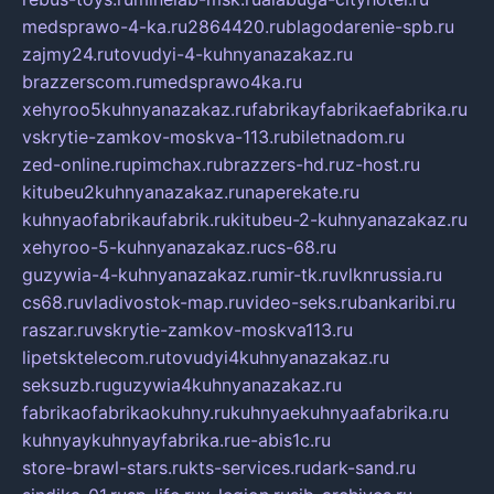
medsprawo-4-ka.ru
2864420.ru
blagodarenie-spb.ru
zajmy24.ru
tovudyi-4-kuhnyanazakaz.ru
brazzerscom.ru
medsprawo4ka.ru
xehyroo5kuhnyanazakaz.ru
fabrikayfabrikaefabrika.ru
vskrytie-zamkov-moskva-113.ru
biletnadom.ru
zed-online.ru
pimchax.ru
brazzers-hd.ru
z-host.ru
kitubeu2kuhnyanazakaz.ru
naperekate.ru
kuhnyaofabrikaufabrik.ru
kitubeu-2-kuhnyanazakaz.ru
xehyroo-5-kuhnyanazakaz.ru
cs-68.ru
guzywia-4-kuhnyanazakaz.ru
mir-tk.ru
vlknrussia.ru
cs68.ru
vladivostok-map.ru
video-seks.ru
bankaribi.ru
raszar.ru
vskrytie-zamkov-moskva113.ru
lipetsktelecom.ru
tovudyi4kuhnyanazakaz.ru
seksuzb.ru
guzywia4kuhnyanazakaz.ru
fabrikaofabrikaokuhny.ru
kuhnyaekuhnyaafabrika.ru
kuhnyaykuhnyayfabrika.ru
e-abis1c.ru
store-brawl-stars.ru
kts-services.ru
dark-sand.ru