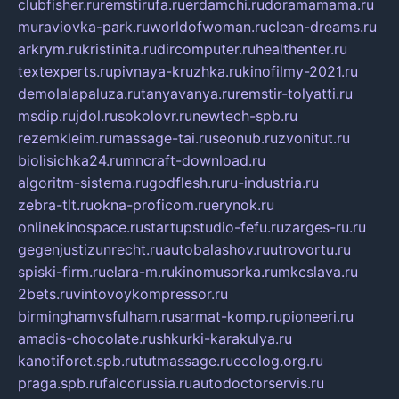
clubfisher.ru
remstirufa.ru
erdamchi.ru
doramamama.ru
muraviovka-park.ru
worldofwoman.ru
clean-dreams.ru
arkrym.ru
kristinita.ru
dircomputer.ru
healthenter.ru
textexperts.ru
pivnaya-kruzhka.ru
kinofilmy-2021.ru
demolalapaluza.ru
tanyavanya.ru
remstir-tolyatti.ru
msdip.ru
jdol.ru
sokolovr.ru
newtech-spb.ru
rezemkleim.ru
massage-tai.ru
seonub.ru
zvonitut.ru
biolisichka24.ru
mncraft-download.ru
algoritm-sistema.ru
godflesh.ru
ru-industria.ru
zebra-tlt.ru
okna-proficom.ru
erynok.ru
onlinekinospace.ru
startupstudio-fefu.ru
zarges-ru.ru
gegenjustizunrecht.ru
autobalashov.ru
utrovortu.ru
spiski-firm.ru
elara-m.ru
kinomusorka.ru
mkcslava.ru
2bets.ru
vintovoykompressor.ru
birminghamvsfulham.ru
sarmat-komp.ru
pioneeri.ru
amadis-chocolate.ru
shkurki-karakulya.ru
kanotiforet.spb.ru
tutmassage.ru
ecolog.org.ru
praga.spb.ru
falcorussia.ru
autodoctorservis.ru