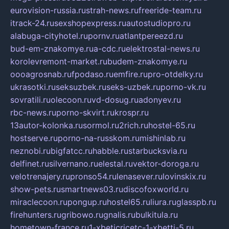
eurovision-russia.ru
strah-news.ru
freeride-team.ru
itrack-24.ru
sexshopexpress.ru
autostudiopro.ru
alabuga-cityhotel.ru
pornv.ru
atlantpereezd.ru
bud-em-znakomye.ru
a-cdc.ru
elektrostal-news.ru
korolevremont-market.ru
budem-znakomye.ru
oooagrosnab.ru
fpodaso.ru
emfire.ru
pro-otdelky.ru
ukrasotki.ru
seksuzbek.ru
seks-uzbek.ru
porno-vk.ru
sovratili.ru
olecoon.ru
vd-dosug.ru
adonyev.ru
rbc-news.ru
porno-skvirt.ru
krospr.ru
13autor-kolonka.ru
sormol.ru
2rich.ru
hostel-65.ru
hostserve.ru
porno-na-russkom.ru
mishinlab.ru
neznobi.ru
bigfatcc.ru
habble.ru
starbucksvia.ru
delfinet.ru
silvernano.ru
elestal.ru
vektor-doroga.ru
velotrenajery.ru
pronso54.ru
lenasever.ru
lovinskix.ru
show-pets.ru
smartnews03.ru
discofoxworld.ru
miraclecoon.ru
pongup.ru
hostel65.ru
liura.ru
glasspb.ru
firehunters.ru
gribowo.ru
gnalis.ru
bulkitula.ru
hometown-france.ru
1-xbeticricetc-1-xbetti-5.ru