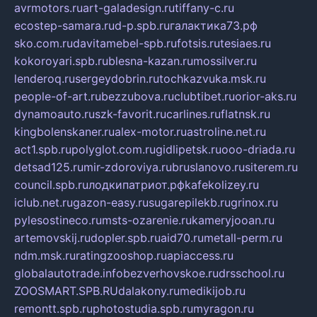
avrmotors.ru
art-galadesign.ru
tiffany-c.ru
ecostep-samara.ru
d-p.spb.ru
галактика73.рф
sko.com.ru
davitamebel-spb.ru
fotsis.ru
tesiaes.ru
kokoroyari.spb.ru
blesna-kazan.ru
mossilver.ru
lenderoq.ru
sergeydobrin.ru
tochkazvuka.msk.ru
people-of-art.ru
bezzubova.ru
clubtibet.ru
orior-aks.ru
dynamoauto.ru
szk-favorit.ru
carlines.ru
flatnsk.ru
kingbolenskaner.ru
alex-motor.ru
astroline.net.ru
act1.spb.ru
polyglot.com.ru
gidlipetsk.ru
ooo-driada.ru
detsad125.ru
mir-zdoroviya.ru
bruslanovo.ru
siterem.ru
council.spb.ru
лодкипатриот.рф
kafekolizey.ru
iclub.net.ru
gazon-easy.ru
sugarepilekb.ru
grinox.ru
pylesostineco.ru
msts-ozarenie.ru
kameryjooan.ru
artemovskij.ru
dopler.spb.ru
aid70.ru
metall-perm.ru
ndm.msk.ru
ratingzooshop.ru
apiaccess.ru
globalautotrade.info
bezverhovskoe.ru
drsschool.ru
ZOOSMART.SPB.RU
dalakony.ru
medikijob.ru
remontt.spb.ru
photostudia.spb.ru
myragon.ru