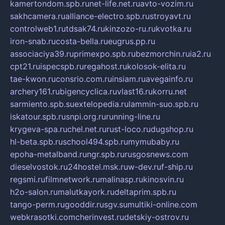
kamertondom.spb.ru
net-life.net.ru
avto-vozim.ru
sakhcamera.ru
alliance-electro.spb.ru
stroyavt.ru
controlweb1.ru
tdsak74.ru
kinzozo-ru.ru
kvotka.ru
iron-snab.ru
costa-bella.ru
eugrus.pp.ru
associaciya39.ru
primexpo.spb.ru
bezmorchin.ru
ia2.ru
cpt21.ru
ispecspb.ru
regahost.ru
kolosok-elita.ru
tae-kwon.ru
consrio.com.ru
insiam.ru
avegainfo.ru
archery161.ru
bigencyclica.ru
vlast16.ru
korru.net
sarmiento.spb.su
extelopedia.ru
lammin-suo.spb.ru
iskatour.spb.ru
snpi.org.ru
running-line.ru
krygeva-spa.ru
chel.net.ru
rust-loco.ru
dugshop.ru
hl-beta.spb.ru
school494.spb.ru
mymubaby.ru
epoha-metalband.ru
ngr.spb.ru
rusgosnews.com
dieselvostok.ru
24hostel.msk.ru
w-dev.ru
f-ship.ru
regsmi.ru
filmnetwork.ru
malinasp.ru
kinosvin.ru
h2o-salon.ru
malutkayork.ru
deltaprim.spb.ru
tango-perm.ru
gooddir.ru
sgv.su
multiki-online.com
webkrasotki.com
cherinvest.ru
detskiy-ostrov.ru