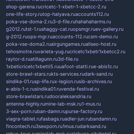
shop-garena.ru
cricetc-1-xbetr-1-xbetcc-2.ru
one-life-story.ru
top-halyava.ru
accounts112.ru
poka-vse-doma-2.ru
3-d-file.ru
hahahaharms.ru
g2012.ru
tst-1.ru
shaggy-cat.ru
opsmgr.ru
ev-gallery.ru
g-2012.ru
ops-mgr.ru
accounts-112.ru
csm-demo.ru
poka-vse-doma2.ru
airgungames.ru
allseo-host.ru
tehosmotre.ru
varieta-yug.ru
cricetc1xbetr1xbetcc2.ru
raytor-d.ru
atillagunn.ru
3d-file.ru
1xbeticricetc1xbetti5.ru
uafoot-statti.ru
e-abis1c.ru
store-brawl-stars.ru
kts-services.ru
dark-sand.ru
sindika-01.ru
sp-life.ru
x-legion.ru
sib-archives.ru
e-abis-1-c.ru
sindika01.ru
venda-festival.ru
store-brawlstars.ru
dooraleksandria.ru
antenna-highly.ru
mine-lab-msk.ru
1-mus.ru
3-sex-porn.ru
ban-damn.ru
purse-factory.ru
viagra-tablet.ru
fasbags.ru
adler-jun.ru
bandamn.ru
fincontech.ru
3sexporn.ru
1mus.ru
darksand.ru
rebus-toys.ru
minelab-msk.ru
alabuga-cityhotel.ru